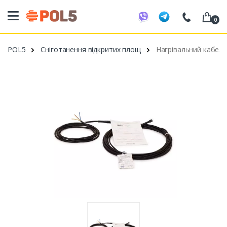
0
098 20 52 818
POL5
Сніготанення відкритих площ
Нагрівальний кабель
099 53 43 210
093 80 63 881