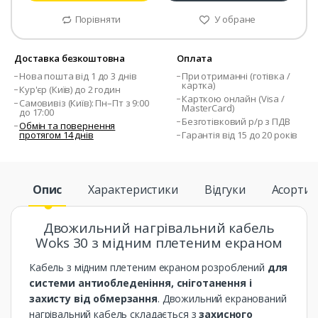
Порівняти
У обране
Доставка безкоштовна
Оплата
Нова пошта від 1 до 3 днів
При отриманні (готівка /
картка)
Кур'єр (Київ) до 2 годин
Карткою онлайн (Visa /
Самовивіз (Київ): Пн–Пт з 9:00
MasterCard)
до 17:00
Безготівковий р/р з ПДВ
Обмін та повернення
протягом 14 днів
Гарантія від 15 до 20 років
Опис
Характеристики
Відгуки
Асорти
Двожильний нагрівальний кабель
Woks 30 з мідним плетеним екраном
Кабель з мідним плетеним екраном розроблений
для
системи антиобледеніння, сніготанення і
захисту від обмерзання
. Двожильний екранований
нагрівальний кабель складається з
захисного