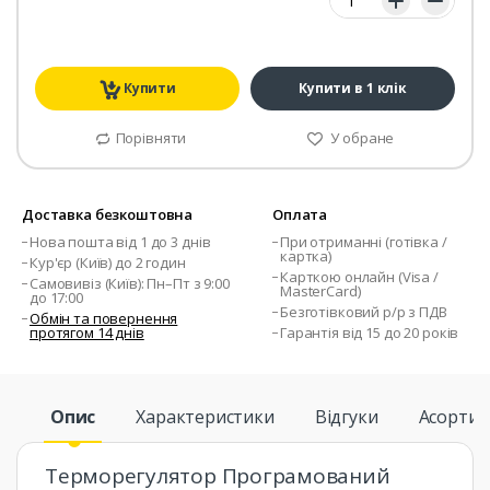
Купити
Купити в 1 клік
Порівняти
У обране
Доставка безкоштовна
Оплата
Нова пошта від 1 до 3 днів
При отриманні (готівка /
картка)
Кур'єр (Київ) до 2 годин
Карткою онлайн (Visa /
Самовивіз (Київ): Пн–Пт з 9:00
MasterCard)
до 17:00
Безготівковий р/р з ПДВ
Обмін та повернення
протягом 14 днів
Гарантія від 15 до 20 років
Опис
Характеристики
Відгуки
Асорти
Терморегулятор Програмований