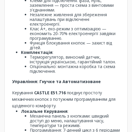
Клеми для підключення: фаза, нуль,
заземлення — проста схема з винтовими
з'єднаннями.
Незалежне живлення для збереження
налаштувань при відключенні
електроенергії.
Клас A+, еко-режим з оптимізацією —
економить 20-70% електроенергії завдяки
програмуванню.
Функція блокування кнопок — захист від
дітей.
Комплектація
:
Терморегулятор, виносний датчик,
інструкція українською, гарантійний талон.
Опціонально: монтажна коробка та схема
підключення.
Управління: Гнучке та Автоматизоване
Керування
CASTLE E51.716
поєднує простоту
механічних кнопок з потужним програмуванням для
щоденного комфорту.
Локальне Керування
:
Механічна панель з кнопками: швидкий
доступ до меню, налаштування часу,
температури та режимів.
Програмування: 7-денний цикл з 6 періодами