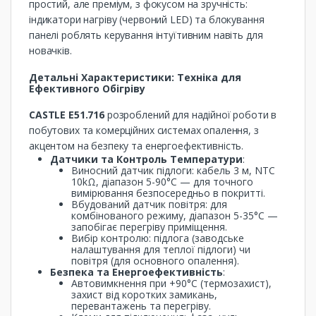
простий, але преміум, з фокусом на зручність:
індикатори нагріву (червоний LED) та блокування
панелі роблять керування інтуїтивним навіть для
новачків.
Детальні Характеристики: Техніка для
Ефективного Обігріву
CASTLE E51.716
розроблений для надійної роботи в
побутових та комерційних системах опалення, з
акцентом на безпеку та енергоефективність.
Датчики та Контроль Температури
:
Виносний датчик підлоги: кабель 3 м, NTC
10kΩ, діапазон 5-90°C — для точного
вимірювання безпосередньо в покритті.
Вбудований датчик повітря: для
комбінованого режиму, діапазон 5-35°C —
запобігає перегріву приміщення.
Вибір контролю: підлога (заводське
налаштування для теплої підлоги) чи
повітря (для основного опалення).
Безпека та Енергоефективність
:
Автовимкнення при +90°C (термозахист),
захист від коротких замикань,
перевантажень та перегріву.