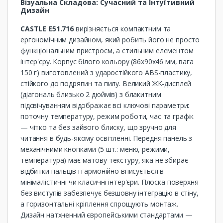
Візуальна Складова: Сучасний та Інтуїтивний
Дизайн
CASTLE E51.716
вирізняється компактним та
ергономічним дизайном, який робить його не просто
функціональним пристроєм, а стильним елементом
інтер'єру. Корпус білого кольору (86x90x46 мм, вага
150 г) виготовлений з ударостійкого ABS-пластику,
стійкого до подряпин та пилу. Великий ЖК-дисплей
(діагональ близько 2 дюймів) з блакитним
підсвічуванням відображає всі ключові параметри:
поточну температуру, режим роботи, час та графік
— чітко та без зайвого блиску, що зручно для
читання в будь-якому освітленні. Передня панель з
механічними кнопками (5 шт.: меню, режими,
температура) має матову текстуру, яка не збирає
відбитки пальців і гармонійно вписується в
мінімалістичні чи класичні інтер'єри. Плоска поверхня
без виступів забезпечує безшовну інтеграцію в стіну,
а горизонтальні кріплення спрощують монтаж.
Дизайн натхненний європейськими стандартами —