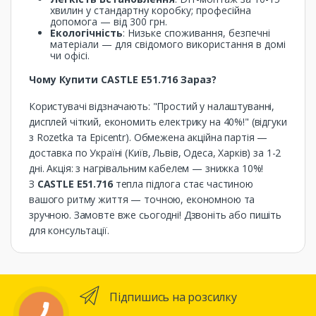
хвилин у стандартну коробку; професійна
допомога — від 300 грн.
Екологічність
: Низьке споживання, безпечні
матеріали — для свідомого використання в домі
чи офісі.
Чому Купити CASTLE E51.716 Зараз?
Користувачі відзначають: "Простий у налаштуванні,
дисплей чіткий, економить електрику на 40%!" (відгуки
з Rozetka та Epicentr). Обмежена акційна партія —
доставка по Україні (Київ, Львів, Одеса, Харків) за 1-2
дні. Акція: з нагрівальним кабелем — знижка 10%!
З
CASTLE E51.716
тепла підлога стає частиною
вашого ритму життя — точною, економною та
зручною. Замовте вже сьогодні! Дзвоніть або пишіть
для консультації.
Підпишись на розсилку