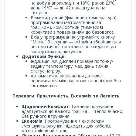
на добу (наприклад, ніч 18°C, ранок 23°C,
день 19°C) — до 42 налаштувань на
тиждень.
Режими: ручний (фіксована температура),
програмований (автоматичний за
графіком), комфортний (тимчасові
корективи з поверненням до базового).
Вхід у програмування: утримайте кнопку
"Меню" 3 секунди — всі зміни зберігаються
автоматично, з можливістю скидання до
заводських налаштувань.
Додаткові Функції
:
Індикація: ЖК-дисплей показує поточну/
задану температуру, час, день тижня,
статус нагріву.
Автоматичне визначення датчика:
перемикання між підлогою та повітрям без
інструментів.
Переваги: Практичність, Економія та Легкість
Щоденний Комфорт
: Тижневе планування
адаптується до вашого графіка — тепло вчасно,
без ручного втручання.
Економія
: Програмування + еко-режим
зменшують рахунки; підходить для кабелів,
матів, плівок чи стель.
Легкість Встановлення
: DIY-монтаж за 10-15