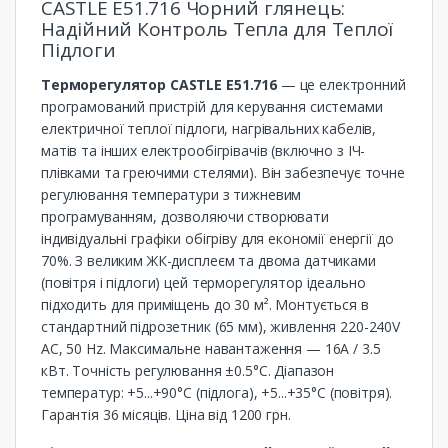
CASTLE E51.716 Чорний глянець:
Надійний Контроль Тепла для Теплої
Підлоги
Терморегулятор CASTLE E51.716
— це електронний
програмований пристрій для керування системами
електричної теплої підлоги, нагрівальних кабелів,
матів та інших електрообігрівачів (включно з ІЧ-
плівками та греючими стелями). Він забезпечує точне
регулювання температури з тижневим
програмуванням, дозволяючи створювати
індивідуальні графіки обігріву для економії енергії до
70%. З великим ЖК-дисплеєм та двома датчиками
(повітря і підлоги) цей терморегулятор ідеально
підходить для приміщень до 30 м². Монтується в
стандартний підрозетник (65 мм), живлення 220-240V
AC, 50 Hz. Максимальне навантаження — 16A / 3.5
кВт. Точність регулювання ±0.5°C. Діапазон
температур: +5...+90°C (підлога), +5...+35°C (повітря).
Гарантія 36 місяців. Ціна від 1200 грн.