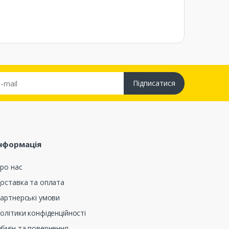
Підписатися
нформація
ро нас
оставка та оплата
артнерські умови
олітики конфіденційності
бмін та повернення