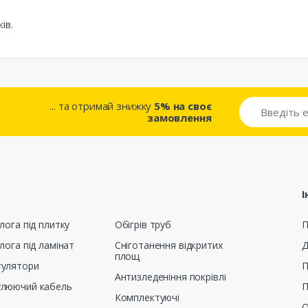
ів.
... та отримай знижку
5% на своє
замовлення
І
лога під плитку
Обігрів труб
П
лога під ламінат
Сніготанення відкритих
Д
площ
гулятори
П
Антизледеніння покрівлі
улюючий кабель
П
Комплектуючі
О