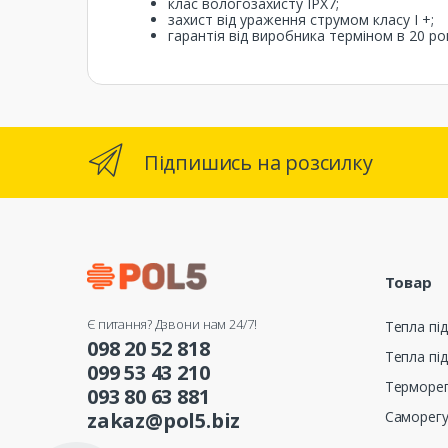
клас вологозахисту IPX7;
захист від ураження струмом класу I +;
гарантія від виробника терміном в 20 рок
Підпишись на розсилку
Товар
Є питання? Дзвони нам 24/7!
Тепла під
098 20 52 818
Тепла під
099 53 43 210
Терморе
093 80 63 881
Саморег
zakaz@pol5.biz