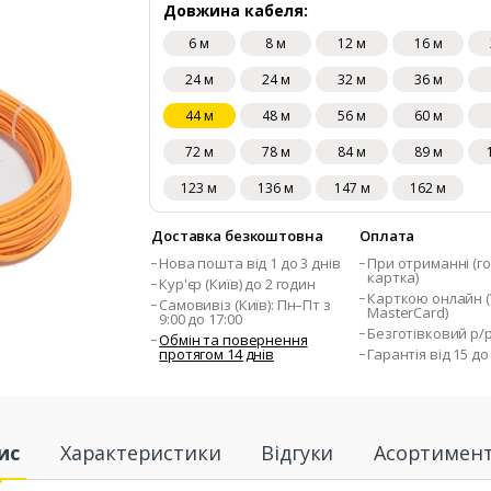
Довжина кабеля:
6 м
8 м
12 м
16 м
24 м
24 м
32 м
36 м
44 м
48 м
56 м
60 м
72 м
78 м
84 м
89 м
123 м
136 м
147 м
162 м
Доставка безкоштовна
Оплата
Нова пошта від 1 до 3 днів
При отриманні (го
картка)
Кур'єр (Київ) до 2 годин
Карткою онлайн (V
Самовивіз (Київ): Пн–Пт з
MasterCard)
9:00 до 17:00
Безготівковий р/
Обмін та повернення
протягом 14 днів
Гарантія від 15 до
ис
Характеристики
Відгуки
Асортимен