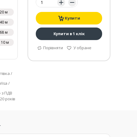
20 м
Купити
40 м
68 м
Купити в 1 клік
110 м
Порівняти
У обране
тівка /
isa /
р з ПДВ
 20 років
т