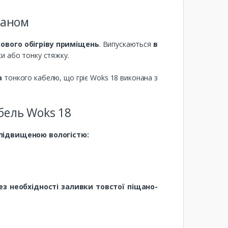
раном
кового обігріву приміщень
. Випускаються
в
и або тонку стяжку.
а
тонкого кабелю, що гріє Woks 18 виконана з
бель Woks 18
підвищеною вологістю:
з необхідності заливки товстої піщано-