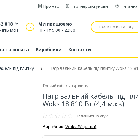
Про нас
Партнерські умови
Питання 
52 818
Ми працюємо
ніть мені
Пн-Пт 9:00 - 22:00
20 52 818
53 43 210
а та оплата
Виробники
Контакти
80 63 881
абель під плитку
Нагрівальний кабель під плитку Woks 18 810
Тонкий кабель під плитку
Нагрівальний кабель під пл
Woks 18 810 Вт (4,4 м.кв)
Залишити відгук
Виробник:
Woks (Україна)