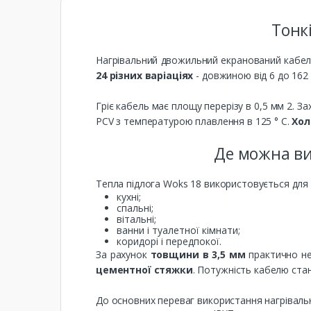
Тонк
Нагрівальний двожильний екранований кабе
24 різних варіаціях
- довжиною від 6 до 162
Гріє кабель має площу перерізу в 0,5 мм 2. З
PCV з температурою плавлення в 125 ° С.
Хол
Де можна ви
Тепла підлога Woks 18 використовується для 
кухні;
спальні;
вітальні;
ванни і туалетної кімнати;
коридорі і передпокої.
За рахунок
товщини в 3,5 мм
практично не
цементної стяжки
. Потужність кабелю стано
До основних переваг використання нагрівал