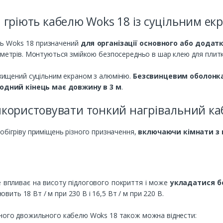
і гріють кабелю Woks 18 із суцільним ек
ль Woks 18 призначений
для організації основного або додат
 метрів. Монтуються змійкою безпосередньо в шар клею для плитк
ахищений суцільним екраном з алюмінію.
Безсвинцевим оболонк
одний кінець має довжину в 3 м
.
користовувати тонкий нагрівальний ка
обігріву приміщень різного призначення,
включаючи кімнати з 
 впливає на висоту підлогового покриття і може
укладатися бе
вить 18 Вт / м при 230 В і 16,5 Вт / м при 220 В.
ьного двожильного кабелю Woks 18 також можна віднести: