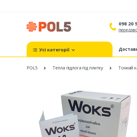
098 20 
передзво
098 
099 
Доставк
Усі категорії
093 
POL5
Тепла підлога під плитку
Тонкий к