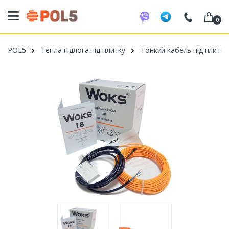
0
098 20 52 818
POL5
Тепла підлога під плитку
Тонкий кабель під плитку
099 53 43 210
093 80 63 881