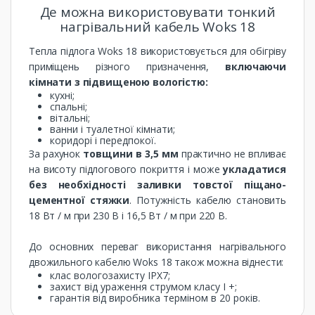
Де можна використовувати тонкий
нагрівальний кабель Woks 18
Тепла підлога Woks 18 використовується для обігріву
приміщень різного призначення,
включаючи
кімнати з підвищеною вологістю:
кухні;
спальні;
вітальні;
ванни і туалетної кімнати;
коридорі і передпокої.
За рахунок
товщини в 3,5 мм
практично не впливає
на висоту підлогового покриття і може
укладатися
без необхідності заливки товстої піщано-
цементної стяжки
. Потужність кабелю становить
18 Вт / м при 230 В і 16,5 Вт / м при 220 В.
До основних переваг використання нагрівального
двожильного кабелю Woks 18 також можна віднести:
клас вологозахисту IPX7;
захист від ураження струмом класу I +;
гарантія від виробника терміном в 20 років.