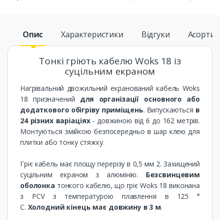
Опис
Характеристики
Відгуки
Асорти
Тонкі гріють кабелю Woks 18 із
суцільним екраном
Нагрівальний двожильний екранований кабель Woks
18 призначений
для організації основного або
додаткового обігріву приміщень
. Випускаються
в
24 різних варіаціях
- довжиною від 6 до 162 метрів.
Монтуються змійкою безпосередньо в шар клею для
плитки або тонку стяжку.
Гріє кабель має площу перерізу в 0,5 мм 2. Захищений
суцільним екраном з алюмінію.
Безсвинцевим
оболонка
тонкого кабелю, що гріє Woks 18 виконана
з PCV з температурою плавлення в 125 °
С.
Холодний кінець має довжину в 3 м
.