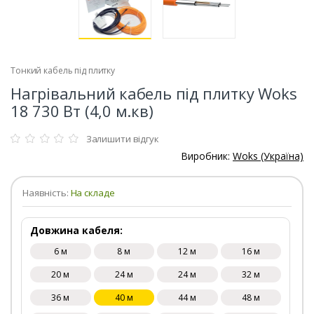
Тонкий кабель під плитку
Нагрівальний кабель під плитку Woks
18 730 Вт (4,0 м.кв)
Залишити відгук
Виробник:
Woks (Україна)
Наявність:
На складе
Довжина кабеля:
6 м
8 м
12 м
16 м
20 м
24 м
24 м
32 м
36 м
40 м
44 м
48 м