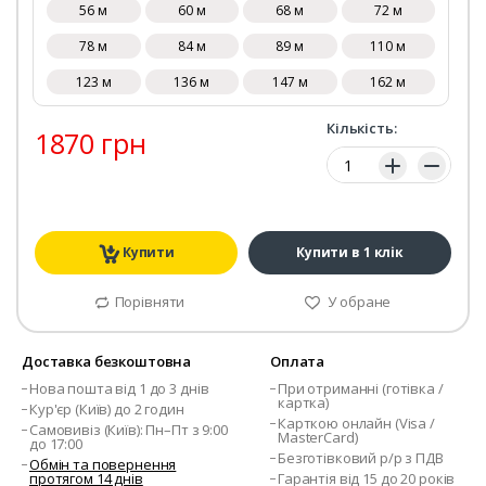
56 м
60 м
68 м
72 м
78 м
84 м
89 м
110 м
123 м
136 м
147 м
162 м
Кількість:
1870 грн
Кількість:
Купити
Купити в 1 клік
Порівняти
У обране
Доставка безкоштовна
Оплата
Нова пошта від 1 до 3 днів
При отриманні (готівка /
картка)
Кур'єр (Київ) до 2 годин
Карткою онлайн (Visa /
Самовивіз (Київ): Пн–Пт з 9:00
MasterCard)
до 17:00
Безготівковий р/р з ПДВ
Обмін та повернення
протягом 14 днів
Гарантія від 15 до 20 років