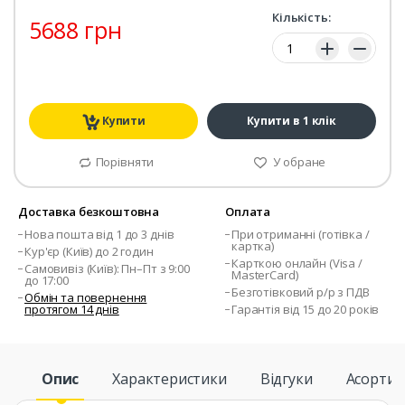
Кількість:
5688 грн
Кількість:
Купити
Купити в 1 клік
Порівняти
У обране
Доставка безкоштовна
Оплата
Нова пошта від 1 до 3 днів
При отриманні (готівка /
картка)
Кур'єр (Київ) до 2 годин
Карткою онлайн (Visa /
Самовивіз (Київ): Пн–Пт з 9:00
MasterCard)
до 17:00
Безготівковий р/р з ПДВ
Обмін та повернення
протягом 14 днів
Гарантія від 15 до 20 років
Опис
Характеристики
Відгуки
Асорти