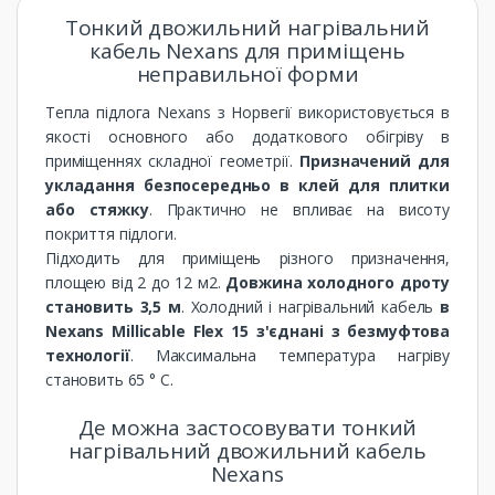
Тонкий двожильний нагрівальний
кабель Nexans для приміщень
неправильної форми
Тепла підлога Nexans з Норвегії використовується в
якості основного або додаткового обігріву в
приміщеннях складної геометрії.
Призначений для
укладання безпосередньо в клей для плитки
або стяжку
. Практично не впливає на висоту
покриття підлоги.
Підходить для приміщень різного призначення,
площею від 2 до 12 м2.
Довжина холодного дроту
становить 3,5 м
. Холодний і нагрівальний кабель
в
Nexans Millicable Flex 15 з'єднані з безмуфтова
технології
. Максимальна температура нагріву
становить 65 ° С.
Де можна застосовувати тонкий
нагрівальний двожильний кабель
Nexans