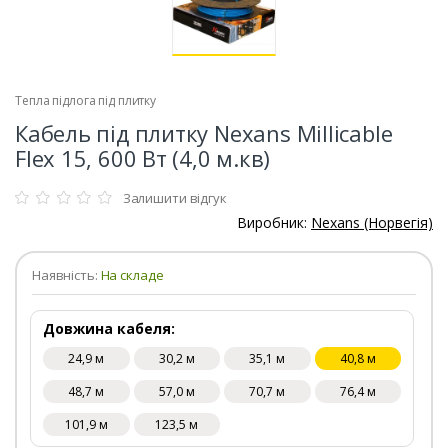
Тепла підлога під плитку
Кабель під плитку Nexans Millicable
Flex 15, 600 Вт (4,0 м.кв)
Залишити відгук
Виробник:
Nexans (Норвегія)
Наявність:
На складе
Довжина кабеля:
24,9 м
30,2 м
35,1 м
40,8 м
48,7 м
57,0 м
70,7 м
76,4 м
101,9 м
123,5 м