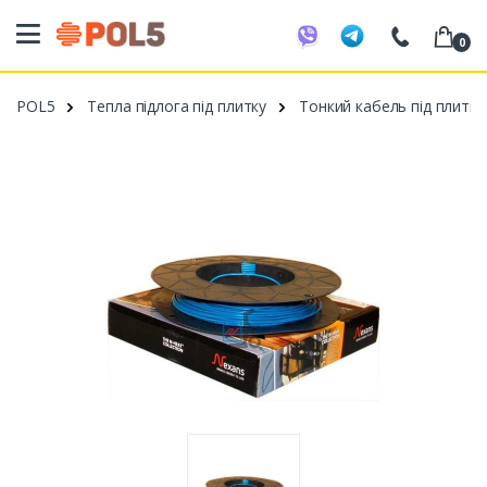
0
098 20 52 818
POL5
Тепла підлога під плитку
Тонкий кабель під плитку
099 53 43 210
093 80 63 881