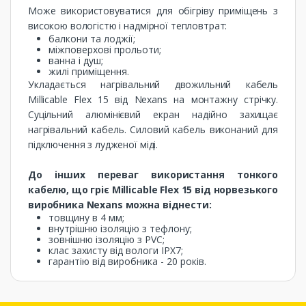
Може використовуватися для обігріву приміщень з
високою вологістю і надмірної тепловтрат:
балкони та лоджії;
міжповерхові прольоти;
ванна і душ;
жилі приміщення.
Укладається нагрівальний двожильний кабель
Millicable Flex 15 від Nexans на монтажну стрічку.
Суцільний алюмінієвий екран надійно захищає
нагрівальний кабель. Силовий кабель виконаний для
підключення з лудженої міді.
До інших переваг використання тонкого
кабелю, що гріє Millicable Flex 15 від норвезького
виробника Nexans можна віднести:
товщину в 4 мм;
внутрішню ізоляцію з тефлону;
зовнішню ізоляцію з PVC;
клас захисту від вологи IPX7;
гарантію від виробника - 20 років.