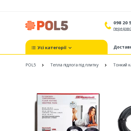
098 20 
передзво
098 
099 
Доставк
Усі категорії
093 
POL5
Тепла підлога під плитку
Тонкий к