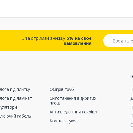
... та отримай знижку
5% на своє
замовлення
І
лога під плитку
Обігрів труб
П
лога під ламінат
Сніготанення відкритих
Д
площ
гулятори
П
Антизледеніння покрівлі
улюючий кабель
П
Комплектуючі
О