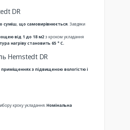
edt DR
бо суміш
,
що самовирівнюється
. Завдяки
лощею від 1 до 18 м2
з кроком укладання
ра нагріву становить 65 ° С.
ль Hemstedt DR
в приміщеннях з підвищеною вологістю і
ибору кроку укладання.
Номінальна