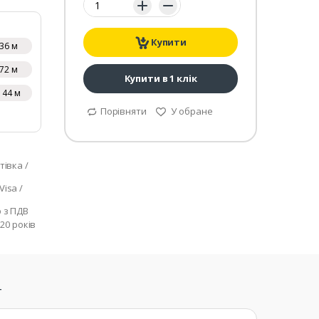
Купити
36 м
72 м
Купити в 1 клік
144 м
Порівняти
У обране
тівка /
isa /
р з ПДВ
 20 років
т