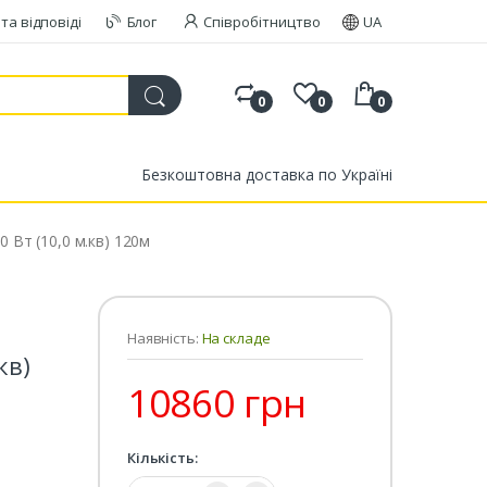
та відповіді
Блог
Співробітництво
UA
0
0
0
Безкоштовна доставка по Україні
 Вт (10,0 м.кв) 120м
Наявність:
На складе
кв)
10860 грн
Кількість:
Кількість: