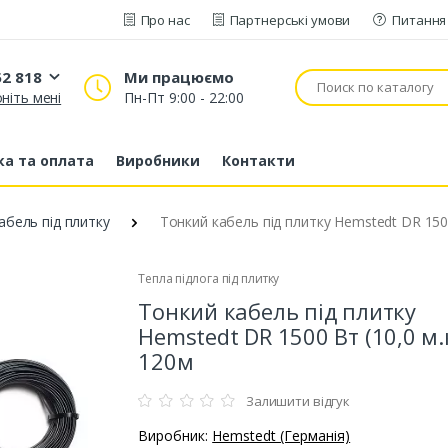
Про нас
Партнерські умови
Питання 
52 818
Ми працюємо
ніть мені
Пн-Пт 9:00 - 22:00
20 52 818
53 43 210
а та оплата
Виробники
Контакти
80 63 881
абель під плитку
Тонкий кабель під плитку Hemstedt DR 1500
Тепла підлога під плитку
Тонкий кабель під плитку
Hemstedt DR 1500 Вт (10,0 м.
120м
Залишити відгук
Виробник:
Hemstedt (Германія)