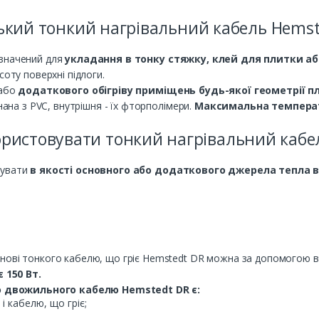
ький тонкий нагрівальний кабель Hemst
изначений для
укладання в тонку стяжку, клей для плитки а
соту поверхні підлоги.
 або
додаткового обігріву приміщень будь-якої геометрії п
нана з PVC, внутрішня - їх фторполімери.
Максимальна температу
ристовувати тонкий нагрівальний кабе
вувати
в якості основного або додаткового джерела тепла 
нові тонкого кабелю, що гріє Hemstedt DR можна за допомогою в
 150 Вт.
 двожильного кабелю Hemstedt DR є:
 кабелю, що гріє;