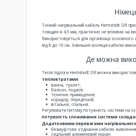
Німец
Тонкий нагрівальний кабель Hemstedt DR пр
товщині в 4,5 мм, практично не впливає на ви
Використовується для організації основного
від 8 до 10 см. Зовнішня ізоляція кабелю вико
Де можна вико
Теплі підлоги Hemstedt DR можна використо
тепловтратами
:
ванна, туалет;
балкон, лоджія;
технічне приміщення;
коридор, передпокій;
вітальня, спальня.
Регулювати питому потужність системи на ос
потужність споживання системи складає
Додатковими перевагами нагрівального
безмуфтове з'єднання кабелю живлення і
суцільний алюмінієвий екран;