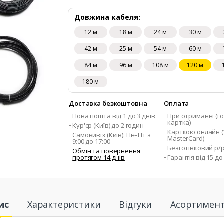
Довжина кабеля:
12 м
18 м
24 м
30 м
42 м
25 м
54 м
60 м
84 м
96 м
108 м
120 м
180 м
Доставка безкоштовна
Оплата
Нова пошта від 1 до 3 днів
При отриманні (го
картка)
Кур'єр (Київ) до 2 годин
Карткою онлайн (V
Самовивіз (Київ): Пн–Пт з
MasterCard)
9:00 до 17:00
Безготівковий р/
Обмін та повернення
протягом 14 днів
Гарантія від 15 до
ис
Характеристики
Відгуки
Асортимен