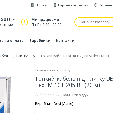
Про нас
Партнерські умови
Питання 
52 818
Ми працюємо
ніть мені
Пн-Пт 9:00 - 22:00
20 52 818
53 43 210
а та оплата
Виробники
Контакти
80 63 881
абель під плитку
Тонкий кабель під плитку DEVI flexTM 10T 
Тепла підлога під плитку
Тонкий кабель під плитку DE
flexTM 10T 205 Вт (20 м)
Залишити відгук
Виробник:
Devi (Данія)