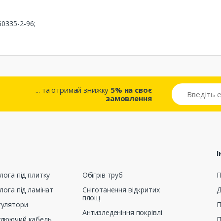
60335-2-96;
... та отримай знижку
5% на своє
замовлення
І
лога під плитку
Обігрів труб
П
лога під ламінат
Сніготанення відкритих
Д
площ
гулятори
П
Антизледеніння покрівлі
улюючий кабель
П