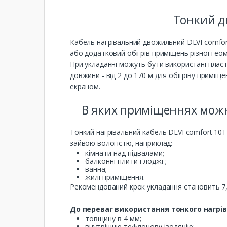
Тонкий д
Кабель нагрівальний двожильний DEVI comfo
або додатковий обігрів приміщень різної геом
При укладанні можуть бути використані пласти
довжини - від 2 до 170 м для обігріву приміщ
екраном.
В яких приміщеннях можн
Тонкий нагрівальний кабель DEVI comfort 10T 
зайвою вологістю, наприклад:
кімнати над підвалами;
балконні плити і лоджії;
ванна;
жилі приміщення.
Рекомендований крок укладання становить 7,5
До переваг використання тонкого нагрі
товщину в 4 мм;
внутрішню тефлонову ізоляцію;