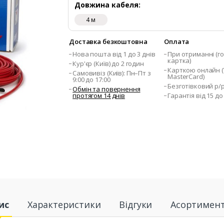
Довжина кабеля:
4 м
Доставка безкоштовна
Оплата
Нова пошта від 1 до 3 днів
При отриманні (го
картка)
Кур'єр (Київ) до 2 годин
Карткою онлайн (V
Самовивіз (Київ): Пн–Пт з
MasterCard)
9:00 до 17:00
Безготівковий р/
Обмін та повернення
протягом 14 днів
Гарантія від 15 до
ис
Характеристики
Відгуки
Асортимен