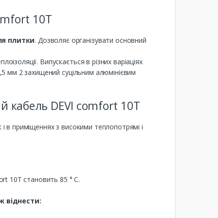
mfort 10T
ля плитки
. Дозволяє організувати основний
лоізоляції. Випускається в різних варіаціях
 0,5 мм 2 захищений суцільним алюмінієвим
 кабель DEVI comfort 10T
к і в приміщеннях з високими теплопотрямі і
t 10T становить 85 ° С.
ж віднести: