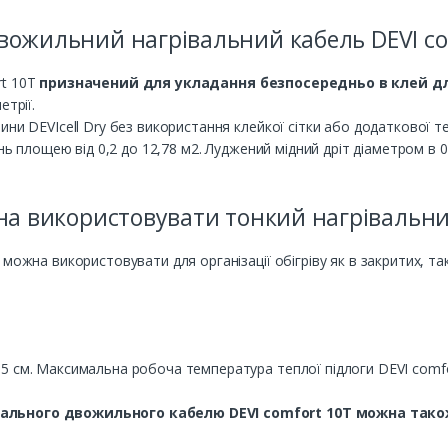
вожильний нагрівальний кабель DEVI co
rt 10T
призначений для укладання безпосередньо в клей д
етрії.
ни DEVIcell Dry без використання клейкої сітки або додаткової теп
ень площею від 0,2 до 12,78 м2. Луджений мідний дріт діаметром в
а використовувати тонкий нагрівальний
можна використовувати для організації обігріву як в закритих, та
 см. Максимальна робоча температура теплої підлоги DEVI comfor
вального двожильного кабелю DEVI comfort 10T можна тако