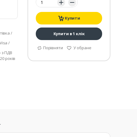
Купити
тівка /
Купити в 1 клік
isa /
Порівняти
У обране
р з ПДВ
 20 років
т