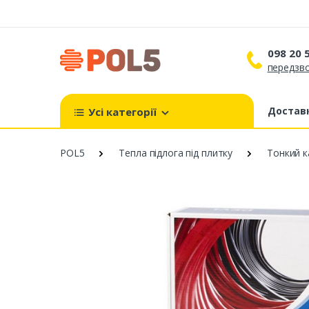
098 20 
передзво
098 
099 
Доставк
Усі категорії
093 
POL5
Тепла підлога під плитку
Тонкий к