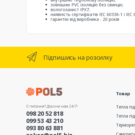
зовнішню PVC ізоляцію без свинцю;
вологозахист IPX7;
наявність сертифікатів IEC 60336-1 і IEC 
гарантію від виробника - 20 років
Підпишись на розсилку
Товар
Є питання? Дзвони нам 24/7!
Тепла під
098 20 52 818
Тепла під
099 53 43 210
Терморе
093 80 63 881
Саморег