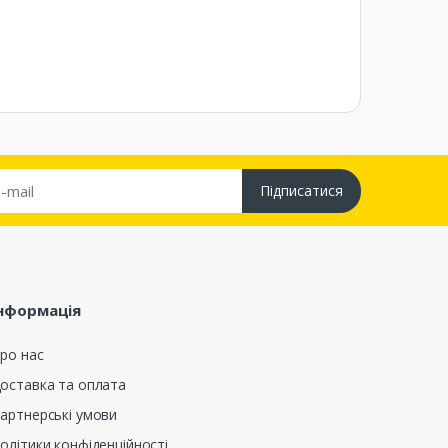
Підписатися
нформація
ро нас
оставка та оплата
артнерські умови
олітики конфіденційності