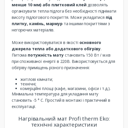
менше 10 мм)
або плитковий клей
дозволять
організувати тепла підлога без необхідності піднімати
висоту підлогового покриття. Може укладатися
під
плитку, камінь, мармур
та іншими покриттями з
негорючих матеріалів.
Може використовуватися в якості
основного
джерела тепла або додаткового обігріву
.
Питома
потужність мату
становить 150 Вт / м.кв
при споживаної енергії в 220В. Використовується для
обігріву приміщень різного призначення:
житлові кімнати;
технічні;
комерційні площі (кафе, магазини, офіси і т.д.).
Мінімальна температура для укладання мату
становить -5 ° С. Простий в монтажі і практичний в
експлуатації.
Нагрівальний мат Profi therm Eko:
технічні характеристики