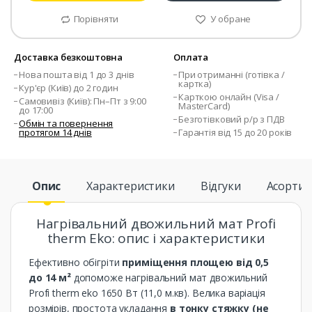
Порівняти
У обране
Доставка безкоштовна
Оплата
Нова пошта від 1 до 3 днів
При отриманні (готівка /
картка)
Кур'єр (Київ) до 2 годин
Карткою онлайн (Visa /
Самовивіз (Київ): Пн–Пт з 9:00
MasterCard)
до 17:00
Безготівковий р/р з ПДВ
Обмін та повернення
протягом 14 днів
Гарантія від 15 до 20 років
Опис
Характеристики
Відгуки
Асорти
Нагрівальний двожильний мат Profi
therm Eko: опис і характеристики
Ефективно обігріти
приміщення площею від 0,5
до 14 м²
допоможе нагрівальний мат двожильний
Profi therm eko 1650 Вт (11,0 м.кв). Велика варіація
розмірів, простота укладання
в тонку стяжку (не