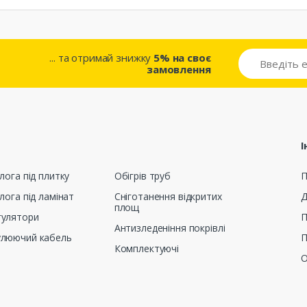
... та отримай знижку
5% на своє
замовлення
І
лога під плитку
Обігрів труб
П
лога під ламінат
Сніготанення відкритих
Д
площ
гулятори
П
Антизледеніння покрівлі
улюючий кабель
П
Комплектуючі
О