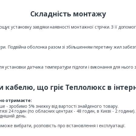
Складність монтажу
ощує установку завдяки наявності монтажної стрічки. З її допомог
три. Подвійна оболонка разом зі збільшенням перетину жил забез
ля установки датчика температури підлоги і виконання для нього з
 кабелю, що гріє Теплолюкс в інтер
но отримаєте:
ше - зробимо 5% знижку від вартості знайденого товару.
зі 24 годин (по обласних центрах - 48 годин, в Києві - 2 години).
днішній день.
може вибрати, розповість про встановлення і експлуатації.