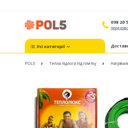
098 20 
передзво
098 
099 
Доставк
Усі категорії
093 
POL5
Тепла підлога під плитку
Нагрівал