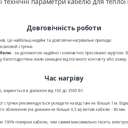
і технічні параметри кабелю для теплої 
Довговічність роботи
ків. Це найбільш надійні та довговічні нагрівальні прилади.
сановой стрічки.
абелю
- за допомогою надійної і компактної пресованої муфтою. В
у багатодротяна жили захищені від поганого контакту або зламу.
Час нагріву
 варіюється в діапазоні від 100 до 3500 Вт.
ї стрічки рекомендується укладати на відстані не більше 1 м. Відх
о зближення (на довжині не більше 0,5 м) витків кабелю - 80 мм.
ає 100% поверхні кабелю, тим самим максимально гасить електро