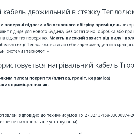
 кабель двожильний в стяжку Теплолюк
 поверхні підлоги або основного обігріву приміщень
викор
ріант підійде для нового будинку без остаточної обробки або при в
на відкритих поверхнях.
Мають високий захист від пилу і во
абельні секції Теплолюкс встигли себе зарекомендувати з кращого 
і системи і технології».
ористовується нагрівальний кабель Trop
-яким типом покриття (плитка, граніт, кераміка).
аких приміщеннях як:
отовлені відповідно до технічних умов ТУ 27.32.13-158-33006874-2
езпечне низьковольтне устаткування).