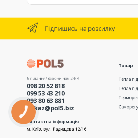
Підпишись на розсилку
Товар
Є питання? Дзвони нам 24/7!
Тепла під
098 20 52 818
Тепла під
099 53 43 210
Терморе
093 80 63 881
Саморег
zakaz@pol5.biz
Контактна інформація
м. Київ, вул. Радищева 12/16