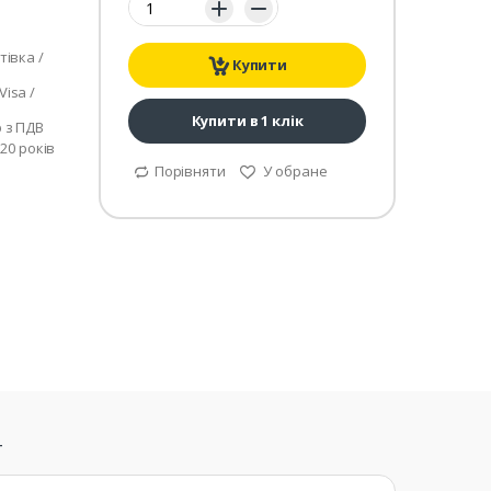
тівка /
Купити
isa /
Купити в 1 клік
р з ПДВ
 20 років
Порівняти
У обране
т