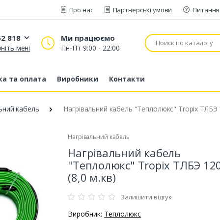
Про нас
Партнерські умови
Питання 
52 818
Ми працюємо
ніть мені
Пн-Пт 9:00 - 22:00
20 52 818
53 43 210
а та оплата
Виробники
Контакти
80 63 881
ьний кабель
Нагрівальний кабель "Теплолюкс" Tropix ТЛБЭ 1
Нагрівальний кабель
Нагрівальний кабель
"Теплолюкс" Tropix ТЛБЭ 12
(8,0 м.кв)
Залишити відгук
Виробник:
Теплолюкс