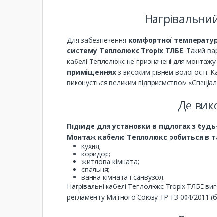
Нагрівальний
Для забезпечення
комфортної температури
систему Теплолюкс Tropix ТЛБЕ
. Такий ва
кабелі Теплолюкс не призначені для монтажу 
приміщеннях
з високим рівнем вологості. К
виконується великим підприємством «Спеціальн
Де вик
Підійде для установки в підлогах з будь
Монтаж кабелю Теплолюкс робиться в т
кухня;
коридор;
житлова кімната;
спальня;
ванна кімната і санвузол.
Нагрівальні кабелі Теплолюкс Tropix ТЛБЕ виг
регламенту Митного Союзу ТР ТЗ 004/2011 (б