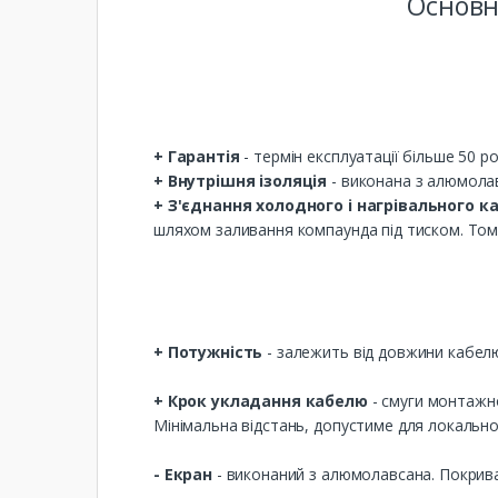
Основн
+ Гарантія
- термін експлуатації більше 50 ро
+ Внутрішня ізоляція
- виконана з алюмолав
+ З'єднання холодного і нагрівального к
шляхом заливання компаунда під тиском. Том
+ Потужність
- залежить від довжини кабелю,
+ Крок укладання кабелю
- смуги монтажно
Мінімальна відстань, допустиме для локальног
- Екран
- виконаний з алюмолавсана. Покрив