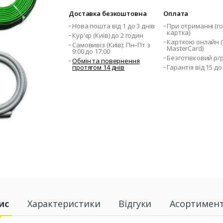
Доставка безкоштовна
Оплата
Нова пошта від 1 до 3 днів
При отриманні (го
картка)
Кур'єр (Київ) до 2 годин
Карткою онлайн (V
Самовивіз (Київ): Пн–Пт з
MasterCard)
9:00 до 17:00
Безготівковий р/
Обмін та повернення
протягом 14 днів
Гарантія від 15 до
ис
Характеристики
Відгуки
Асортимен