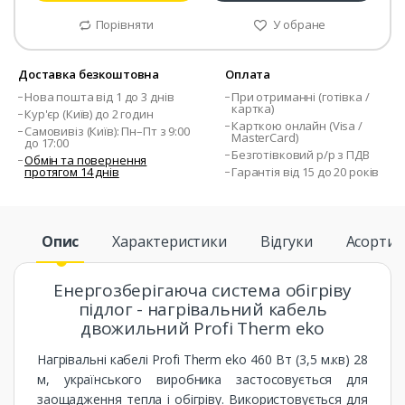
Порівняти
У обране
Доставка безкоштовна
Оплата
Нова пошта від 1 до 3 днів
При отриманні (готівка /
картка)
Кур'єр (Київ) до 2 годин
Карткою онлайн (Visa /
Самовивіз (Київ): Пн–Пт з 9:00
MasterCard)
до 17:00
Безготівковий р/р з ПДВ
Обмін та повернення
протягом 14 днів
Гарантія від 15 до 20 років
Опис
Характеристики
Відгуки
Асорти
Енергозберігаюча система обігріву
підлог - нагрівальний кабель
двожильний Profi Therm eko
Нагрівальні кабелі Profi Therm eko 460 Вт (3,5 м.кв) 28
м, українського виробника застосовується для
заощадження тепла і обігріву. Використовується для