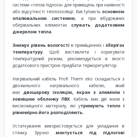
системи «тепла підлога» для приміщень при наявності
або відсутності теплоізоляції. Виступають
основною
опалювальною системою
, а при вбудованих
обігрівальних елементах
служать додатковим
джерелом тепла
.
Знижує рівень вологості
в приміщеннях і
зберігає
температуру
. Щоб виставляти і коригувати
температурний режим, рекомендується в якості
додаткового пристрою придбати терморегулятор.
Нагрівальний кабель Profi Therm eko ​​складається з
двожильного нагрівального кабелю, який
має
двошарову ізоляцію, екран з алюмінію і
зовнішню оболонку ПВХ
. Кабель має дві жили з
високоміцного матеріалу, які у
тримують тепло і
рівномірно його розподіляють.
Устаткування використовується для укладання в
стяжку. Зручно
монтується під підлогові