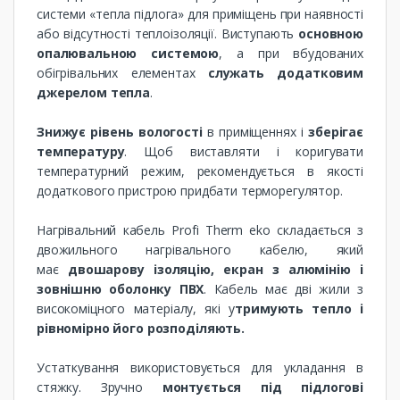
системи «тепла підлога» для приміщень при наявності
або відсутності теплоізоляції. Виступають
основною
опалювальною системою
, а при вбудованих
обігрівальних елементах
служать додатковим
джерелом тепла
.
Знижує рівень вологості
в приміщеннях і
зберігає
температуру
. Щоб виставляти і коригувати
температурний режим, рекомендується в якості
додаткового пристрою придбати терморегулятор.
Нагрівальний кабель Profi Therm eko ​​складається з
двожильного нагрівального кабелю, який
має
двошарову ізоляцію, екран з алюмінію і
зовнішню оболонку ПВХ
. Кабель має дві жили з
високоміцного матеріалу, які у
тримують тепло і
рівномірно його розподіляють.
Устаткування використовується для укладання в
стяжку. Зручно
монтується під підлогові