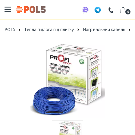
0
098 20 52 818
POL5
Тепла підлога під плитку
Нагрівальний кабель
099 53 43 210
093 80 63 881