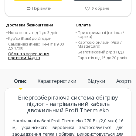
Порівняти
У обране
Доставка безкоштовна
Оплата
Нова пошта від 1 до 3 днів
При отриманні (готівка /
картка)
Кур'єр (Київ) до 2 годин
Карткою онлайн (Visa /
Самовивіз (Київ): Пн–Пт з 9:00
MasterCard)
до 17:00
Безготівковий р/р з ПДВ
Обмін та повернення
протягом 14 днів
Гарантія від 15 до 20 років
Опис
Характеристики
Відгуки
Асорти
Енергозберігаюча система обігріву
підлог - нагрівальний кабель
двожильний Profi Therm eko
Нагрівальні кабелі Profi Therm eko 270 Вт (2,0 м.кв) 16
м, українського виробника застосовується для
заощадження тепла і обігріву. Використовується для