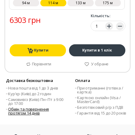
94 м
114 м
133 м
175 м
Кількість:
6303 грн
Кількість:
Купити
Купити в 1 клік
Порівняти
У обране
Доставка безкоштовна
Оплата
Нова пошта від 1 до 3 днів
При отриманні (готівка /
картка)
Кур'єр (Київ) до 2 годин
Карткою онлайн (Visa /
Самовивіз (Київ): Пн–Пт з 9:00
MasterCard)
до 17:00
Безготівковий р/р з ПДВ
Обмін та повернення
протягом 14 днів
Гарантія від 15 до 20 років