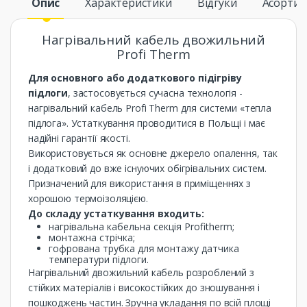
Опис
Характеристики
Відгуки
Асорти
Нагрівальний кабель двожильний
Profi Therm
Для основного або додаткового підігріву
підлоги
, застосовується сучасна технологія -
нагрівальний кабель Profi Therm для системи «тепла
підлога». Устаткування проводитися в Польщі і має
надійні гарантії якості.
Використовується як основне джерело опалення, так
і додатковий до вже існуючих обігрівальних систем.
Призначений для використання в приміщеннях з
хорошою термоізоляцією.
До складу устаткування входить:
нагрівальна кабельна секція Profitherm;
монтажна стрічка;
гофрована трубка для монтажу датчика
температури підлоги.
Нагрівальний двожильний кабель розроблений з
стійких матеріалів і високостійких до зношування і
пошкоджень частин. Зручна укладання по всій площі