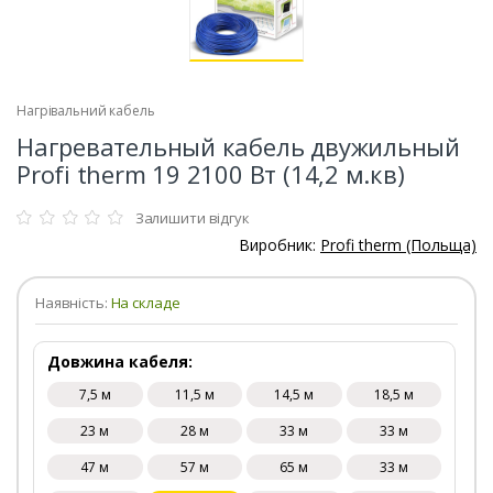
Нагрівальний кабель
Нагревательный кабель двужильный
Profi therm 19 2100 Вт (14,2 м.кв)
Залишити відгук
Виробник:
Profi therm (Польща)
Наявність:
На складе
Довжина кабеля:
7,5 м
11,5 м
14,5 м
18,5 м
23 м
28 м
33 м
33 м
47 м
57 м
65 м
33 м