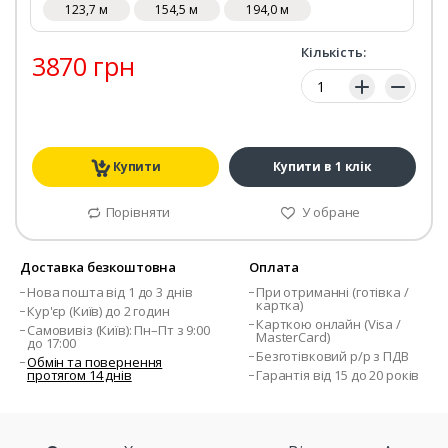
123,7 м
154,5 м
194,0 м
Кількість:
3870 грн
Кількість:
Купити
Купити в 1 клік
Порівняти
У обране
Доставка безкоштовна
Оплата
Нова пошта від 1 до 3 днів
При отриманні (готівка /
картка)
Кур'єр (Київ) до 2 годин
Карткою онлайн (Visa /
Самовивіз (Київ): Пн–Пт з 9:00
MasterCard)
до 17:00
Безготівковий р/р з ПДВ
Обмін та повернення
протягом 14 днів
Гарантія від 15 до 20 років