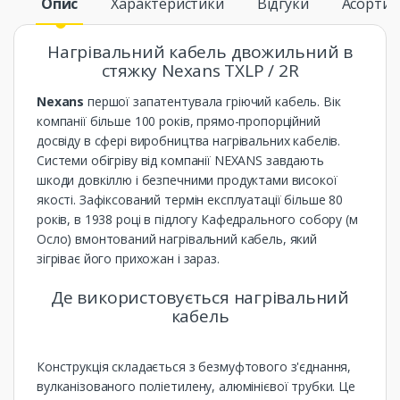
Опис
Характеристики
Відгуки
Асорти
Нагрівальний кабель двожильний в
стяжку Nexans TXLP / 2R
Nexans
першої запатентувала гріючий кабель. Вік
компанії більше 100 років, прямо-пропорційний
досвіду в сфері виробництва нагрівальних кабелів.
Системи обігріву від компанії NEXANS завдають
шкоди довкіллю і безпечними продуктами високої
якості. Зафіксований термін експлуатації більше 80
років, в 1938 році в підлогу Кафедрального собору (м
Осло) вмонтований нагрівальний кабель, який
зігріває його прихожан і зараз.
Де використовується нагрівальний
кабель
Конструкція складається з безмуфтового з'єднання,
вулканізованого поліетилену, алюмінієвої трубки. Це