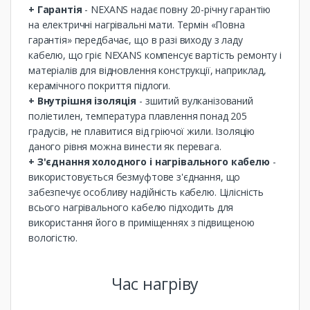
+ Гарантія
- NEXANS надає повну 20-річну гарантію
на електричні нагрівальні мати. Термін «Повна
гарантія» передбачає, що в разі виходу з ладу
кабелю, що гріє NEXANS компенсує вартість ремонту і
матеріалів для відновлення конструкції, наприклад,
керамічного покриття підлоги.
+ Внутрішня ізоляція
- зшитий вулканізований
поліетилен, температура плавлення понад 205
градусів, не плавитися від гріючої жили. Ізоляцію
даного рівня можна винести як перевага.
+ З'єднання холодного і нагрівального кабелю
-
використовується безмуфтове з'єднання, що
забезпечує особливу надійність кабелю. Цілісність
всього нагрівального кабелю підходить для
використання його в приміщеннях з підвищеною
вологістю.
Час нагріву