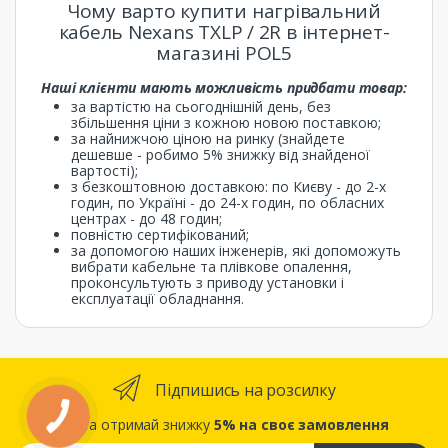
Чому варто купити нагрівальний
кабель Nexans TXLP / 2R в інтернет-
магазині POL5
Наші клієнти мають можливість придбати товар:
за вартістю на сьогоднішній день, без
збільшення ціни з кожною новою поставкою;
за найнижчою ціною на ринку (знайдете
дешевше - робимо 5% знижку від знайденої
вартості);
з безкоштовною доставкою: по Києву - до 2-х
годин, по Україні - до 24-х годин, по обласних
центрах - до 48 годин;
повністю сертифікований;
за допомогою наших інженерів, які допоможуть
вибрати кабельне та плівкове опалення,
проконсультують з приводу установки і
експлуатації обладнання.
Підпишись на розсилку
... та отримай знижку
5% на своє замовлення