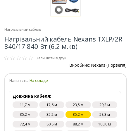
Нагрівальний кабель
Нагрівальний кабель Nexans TXLP/2R
840/17 840 Вт (6,2 м.кв)
Залишити відгук
Виробник:
Nexans (Норвегія)
Наявність:
На складе
Довжина кабеля:
11,7 м
17,6 м
23,5 м
29,3 м
35,2 м
35,2 м
35,2 м
58,3 м
72,4 м
80,8 м
88,2 м
100,0 м