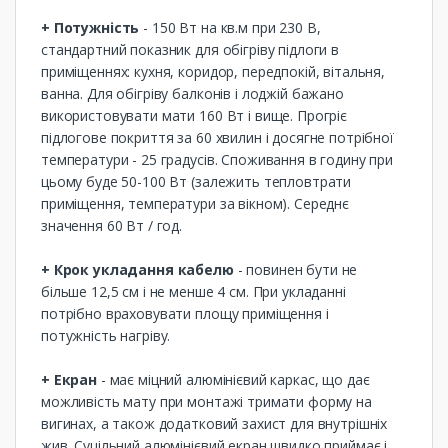
+ Потужність
- 150 Вт на кв.м при 230 В,
стандартний показник для обігріву підлоги в
приміщеннях: кухня, коридор, передпокій, вітальня,
ванна. Для обігріву балконів і лоджій бажано
використовувати мати 160 Вт і вище. Прогріє
підлогове покриття за 60 хвилин і досягне потрібної
температури - 25 градусів. Споживання в годину при
цьому буде 50-100 Вт (залежить тепловтрати
приміщення, температури за вікном). Середнє
значення 60 Вт / год.
+ Крок укладання кабелю
- повинен бути не
більше 12,5 см і не менше 4 см. При укладанні
потрібно враховувати площу приміщення і
потужність нагріву.
+ Екран
- має міцний алюмінієвий каркас, що дає
можливість мату при монтажі тримати форму на
вигинах, а також додатковий захист для внутрішніх
жив. Суцільний алюмінієвий екран швидко приймає і