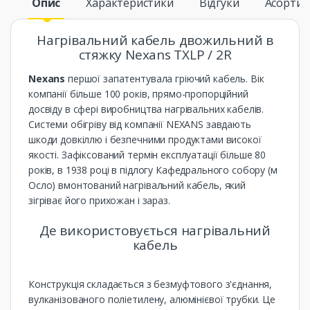
Опис
Характеристики
Відгуки
Асорти
Нагрівальний кабель двожильний в
стяжку Nexans TXLP / 2R
Nexans
першої запатентувала гріючий кабель. Вік
компанії більше 100 років, прямо-пропорційний
досвіду в сфері виробництва нагрівальних кабелів.
Системи обігріву від компанії NEXANS завдають
шкоди довкіллю і безпечними продуктами високої
якості. Зафіксований термін експлуатації більше 80
років, в 1938 році в підлогу Кафедрального собору (м
Осло) вмонтований нагрівальний кабель, який
зігріває його прихожан і зараз.
Де використовується нагрівальний
кабель
Конструкція складається з безмуфтового з'єднання,
вулканізованого поліетилену, алюмінієвої трубки. Це