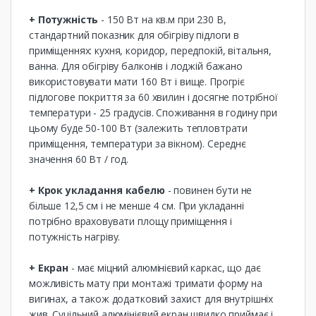
+ Потужність
- 150 Вт на кв.м при 230 В,
стандартний показник для обігріву підлоги в
приміщеннях: кухня, коридор, передпокій, вітальня,
ванна. Для обігріву балконів і лоджій бажано
використовувати мати 160 Вт і вище. Прогріє
підлогове покриття за 60 хвилин і досягне потрібної
температури - 25 градусів. Споживання в годину при
цьому буде 50-100 Вт (залежить тепловтрати
приміщення, температури за вікном). Середнє
значення 60 Вт / год.
+ Крок укладання кабелю
- повинен бути не
більше 12,5 см і не менше 4 см. При укладанні
потрібно враховувати площу приміщення і
потужність нагріву.
+ Екран
- має міцний алюмінієвий каркас, що дає
можливість мату при монтажі тримати форму на
вигинах, а також додатковий захист для внутрішніх
жив. Суцільний алюмінієвий екран швидко приймає і