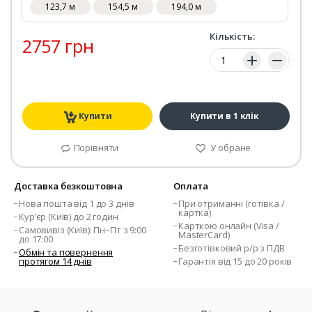
123,7 м
154,5 м
194,0 м
Кількість:
2757 грн
Кількість:
Купити
Купити в 1 клік
Порівняти
У обране
Доставка безкоштовна
Оплата
Нова пошта від 1 до 3 днів
При отриманні (готівка /
картка)
Кур'єр (Київ) до 2 годин
Карткою онлайн (Visa /
Самовивіз (Київ): Пн–Пт з 9:00
MasterCard)
до 17:00
Безготівковий р/р з ПДВ
Обмін та повернення
протягом 14 днів
Гарантія від 15 до 20 років