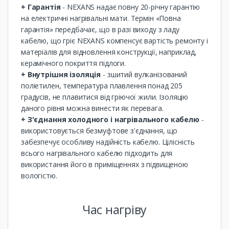
+ Гарантія
- NEXANS надає повну 20-річну гарантію
на електричні нагрівальні мати. Термін «Повна
гарантія» передбачає, що в разі виходу з ладу
кабелю, що гріє NEXANS компенсує вартість ремонту і
матеріалів для відновлення конструкції, наприклад,
керамічного покриття підлоги.
+ Внутрішня ізоляція
- зшитий вулканізований
поліетилен, температура плавлення понад 205
градусів, не плавитися від гріючої жили. Ізоляцію
даного рівня можна винести як перевага.
+ З'єднання холодного і нагрівального кабелю
-
використовується безмуфтове з'єднання, що
забезпечує особливу надійність кабелю. Цілісність
всього нагрівального кабелю підходить для
використання його в приміщеннях з підвищеною
вологістю.
Час нагріву