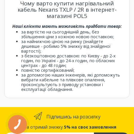
Чому варто купити нагрівальний
кабель Nexans TXLP / 2R в інтернет-
магазині POL5
Наші клієнти мають можливість придбати товар:
за вартістю на сьогоднішній день, без
збільшення ціни з кожною новою поставкою;
за найнижчою ціною на ринку (знайдете
дешевше - робимо 5% знижку від знайденої
вартості);
з безкоштовною доставкою: по Києву - до 2-х
годин, по Україні - до 24-х годин, по обласних
центрах - до 48 годин;
повністю сертифікований;
за допомогою наших інженерів, які допоможуть
вибрати кабельне та плівкове опалення,
проконсультують з приводу установки і
експлуатації обладнання.
Підпишись на розсилку
... та отримай знижку
5% на своє замовлення