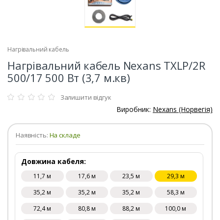
Нагрівальний кабель
Нагрівальний кабель Nexans TXLP/2R
500/17 500 Вт (3,7 м.кв)
Залишити відгук
Виробник:
Nexans (Норвегія)
Наявність:
На складе
Довжина кабеля:
11,7 м
17,6 м
23,5 м
29,3 м
35,2 м
35,2 м
35,2 м
58,3 м
72,4 м
80,8 м
88,2 м
100,0 м