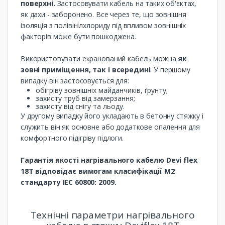
поверхні.
Застосовувати кабель на таких об'єктах,
як дахи - заборонено. Все через те, що зовнішня
ізоляція з полівінілхлориду під впливом зовнішніх
факторів може бути пошкоджена.
Використовувати екранований кабель можна
як
зовні приміщення, так і всередині
. У першому
випадку він застосовується для:
обігріву зовнішніх майданчиків, ґрунту;
захисту труб від замерзання;
захисту від снігу та льоду.
У другому випадку його укладають в бетонну стяжку і
служить він як основне або додаткове опалення для
комфортного підігріву підлоги.
Гарантія якості нагрівального кабелю Devi flex
18T відповідає вимогам класифікації M2
стандарту IEC 60800: 2009.
Технічні параметри нагрівального