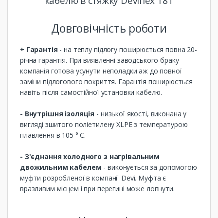
кабелю в стяжку Deviflex 18T
Довговічність роботи
+ Гарантія
- на теплу підлогу поширюється повна 20-
річна гарантія. При виявленні заводського браку
компанія готова усунути неполадки аж до повної
заміни підлогового покриття. Гарантія поширюється
навіть після самостійної установки кабелю.
- Внутрішня ізоляція
- низької якості, виконана у
вигляді зшитого поліетилену XLPE з температурою
плавлення в 105 ° C.
- З'єднання холодного з нагрівальним
двожильним кабелем
- виконується за допомогою
муфти розробленої в компанії Devi. Муфта є
вразливим місцем і при перегині може лопнути.