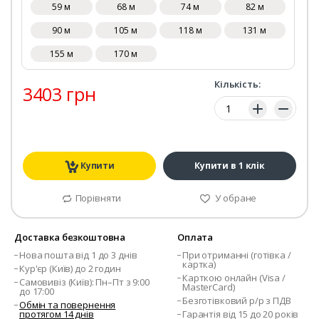
59 м
68 м
74 м
82 м
90 м
105 м
118 м
131 м
155 м
170 м
Кількість:
3403 грн
Кількість:
Купити
Купити в 1 клік
Порівняти
У обране
Доставка безкоштовна
Оплата
Нова пошта від 1 до 3 днів
При отриманні (готівка /
картка)
Кур'єр (Київ) до 2 годин
Карткою онлайн (Visa /
Самовивіз (Київ): Пн–Пт з 9:00
MasterCard)
до 17:00
Безготівковий р/р з ПДВ
Обмін та повернення
протягом 14 днів
Гарантія від 15 до 20 років