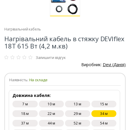
Нагрівальний кабель
Нагрівальний кабель в стяжку DEVIflex
18T 615 Вт (4,2 м.кв)
Залишити відгук
Виробник:
Devi (Данія)
Наявність:
На складе
Довжина кабеля:
7 м
10 м
13 м
15 м
18 м
22 м
29 м
34 м
37 м
44 м
52 м
54 м