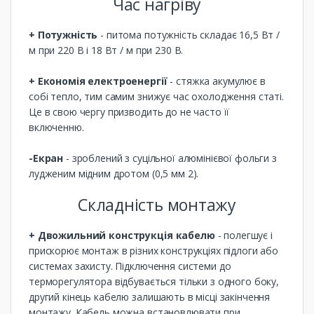
Час нагріву
+ Потужність
- питома потужність складає 16,5 Вт /
м при 220 В і 18 Вт / м при 230 В.
+ Економія електроенергії
- стяжка акумулює в
собі тепло, тим самим знижує час охолодження статі.
Це в свою чергу призводить до не часто її
включенню.
-Екран
- зроблений з суцільної алюмінієвої фольги з
лудженим мідним дротом (0,5 мм 2).
Складність монтажу
+ Двожильний конструкція кабелю
- полегшує і
прискорює монтаж в різних конструкціях підлоги або
системах захисту. Підключення системи до
терморегулятора відбувається тільки з одного боку,
другий кінець кабелю залишають в місці закінчення
монтажу. Кабель можна встановлювати при