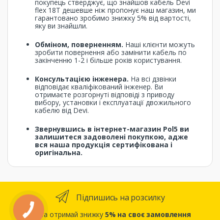
покупець стверджує, що знайшов кабель Devi
flex 18T дешевше ніж пропонує наш магазин, ми
гарантовано зробимо знижку 5% від вартості,
яку ви знайшли.
Обміном, поверненням.
Наші клієнти можуть
зробити повернення або замінити кабель по
закінченню 1-2 і більше років користування.
Консультацією інженера.
На всі дзвінки
відповідає кваліфікований інженер. Ви
отримаєте розгорнуті відповіді з приводу
вибору, установки і експлуатації двожильного
кабелю від Devi.
Звернувшись в інтернет-магазин Pol5 ви
залишитеся задоволені покупкою, адже
вся наша продукція сертифікована і
оригінальна.
Підпишись на розсилку
... та отримай знижку
5% на своє замовлення