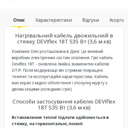
Опис
Характеристики
Відгуки
Асорти
Нагрівальний кабель двожильний в
стяжку DEVIflex 18T 535 Вт (3,6 м.кв)
Компанія Devi розташована в Данії. Це великий
виробник електричних систем опалення. Гріє кабель
Deviflex 18T - оновлена ​​лінійка знаменитих кабелів
DTIP. Після модернізації він отримав покращені
технічні та експлуатаційні характеристики. Кабель
має екран з мідної обплетення і сполучну муфту з
двома кінцями (холодним і гріє).
Способи застосування кабелю DEVIflex
18T 535 Вт (3,6 м.кв)
Встановлення теплої підлоги здійснюється в
стяжку, на горизонтальні, похилі