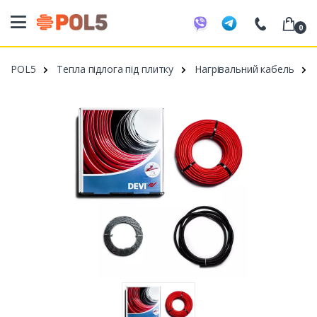
0
098 20 52 818
POL5
Тепла підлога під плитку
Нагрівальний кабель
099 53 43 210
093 80 63 881