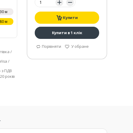
30 м
Купити
80 м
Купити в 1 клік
Порівняти
У обране
тівка /
isa /
р з ПДВ
 20 років
т