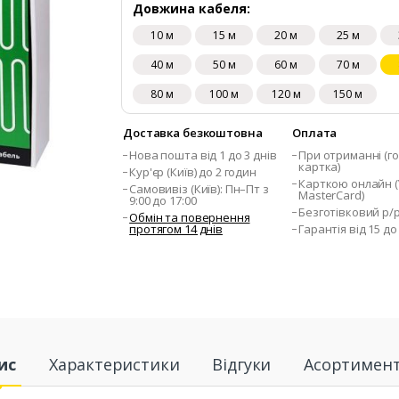
Довжина кабеля:
10 м
15 м
20 м
25 м
40 м
50 м
60 м
70 м
80 м
100 м
120 м
150 м
Доставка безкоштовна
Оплата
Нова пошта від 1 до 3 днів
При отриманні (го
картка)
Кур'єр (Київ) до 2 годин
Карткою онлайн (V
Самовивіз (Київ): Пн–Пт з
MasterCard)
9:00 до 17:00
Безготівковий р/
Обмін та повернення
протягом 14 днів
Гарантія від 15 до
ис
Характеристики
Відгуки
Асортимен