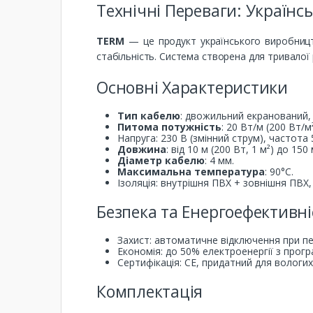
Технічні Переваги: Українс
TERM
— це продукт українського виробницт
стабільність. Система створена для тривало
Основні Характеристики
Тип кабелю
: двожильний екранований, 
Питома потужність
: 20 Вт/м (200 Вт/
Напруга: 230 В (змінний струм), частота 
Довжина
: від 10 м (200 Вт, 1 м²) до 150 
Діаметр кабелю
: 4 мм.
Максимальна температура
: 90°C.
Ізоляція: внутрішня ПВХ + зовнішня ПВХ, 
Безпека та Енергоефективні
Захист: автоматичне відключення при пере
Економія: до 50% електроенергії з про
Сертифікація: CE, придатний для вологих
Комплектація