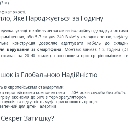
3 м).
фікат якості.
пло, Яке Народжується за Годину
ерунка: укладіть кабель зигзагом на ізоляційну підкладку з оптим
риміщеннях, або 5-7 см для 240 Вт/м² у холодних зонах, зафіксуй
ильна конструкція дозволяє адаптувати кабель до скла
ля керування зі смартфона.
Монтаж займає 1-2 години (DIY
 оживає за 20-40 хвилин, наповнюючи простір рівномірним 
ишок із Глобальною Надійністю
сть із європейськими стандартами:
о з європейськими компонентами — 50+ років служби без збоїв.
бігріву; економія до 50% з терморегулятором.
струкція та відсутність муфт прискорюють процес.
езпечний для дітей і алергіків.
Секрет Затишку?