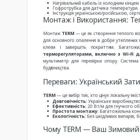
Нагрівальний кабель із холодним кінцем (
Гофротрубка для датчика температури.
Інструкція українською/російською, серти
Монтаж і Використання: Те
Монтаж
TERM
— це як створення теплого віз
для основного опалення в добре утеплених п
клеєм і завершіть покриттям. Багатож
терморегуляторами, включно з Wi-Fi д
мультиметр для перевірки опору. Система
будівництва.
Переваги: Український Зат
TERM
— це вибір тих, хто цінує локальну які
Довговічність
: Українське виробництв
Ефективність
: 20 Вт/м для гнучкого о
Простота монтажу
: Багатожильна кон
Екологічність
: Без шкідливих випарів, б
Чому TERM — Ваш Зимовий 