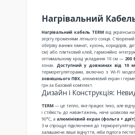
Нагрівальний Кабель
Нагрівальний кабель TERM
від українсько
зігріту променями літнього сонця. Створени
обігріву ванних кімнат, кухонь, коридорів, д
см) або плитковий клей, гармонійно інтегрую
оптимальному кроці укладання 10 см —
200 
зонах.
Доступний у довжинах від 10 м (
терморегуляторами, включно з Wi-Fi модел
зовнішнього ПВХ
, алюмінієвий екран і гер
грн за базовий комплект.
Дизайн і Конструкція: Нев
TERM
— це тепло, яке працює тихо, але відчу
і стійкість до навантажень, наче шовкова ни
90°C, а
алюмінієвий екран (фольга + дріт
3 м спрощує підключення до терморегулятора,
залишаючи лише відчуття, ніби підлога пест