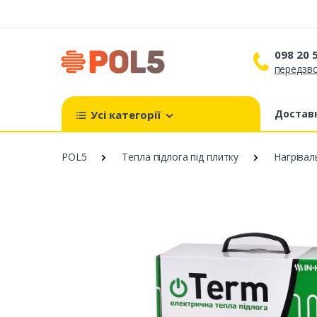
098 20 
передзво
098 
099 
Доставк
Усі категорії
093 
POL5
Тепла підлога під плитку
Нагрівал