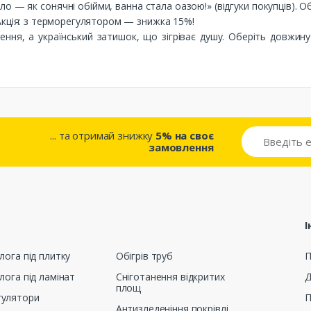
ло — як сонячні обійми, ванна стала оазою!» (відгуки покупців). 
і. Акція: з терморегулятором — знижка 15%!
ння, а український затишок, що зігріває душу. Оберіть довжин
... та отримай знижку
5% на своє
замовлення
І
лога під плитку
Обігрів труб
П
лога під ламінат
Сніготанення відкритих
Д
площ
гулятори
П
Антизледеніння покрівлі