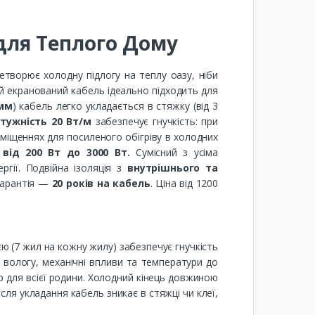
для Теплого Дому
етворює холодну підлогу на теплу оазу, ніби
й екранований кабель ідеально підходить для
 мм
) кабель легко укладається в стяжку (від 3
тужність 20 Вт/м
забезпечує гнучкість: при
міщеннях для посиленого обігріву в холодних
 від 200 Вт до 3000 Вт.
Сумісний з усіма
гії. Подвійна ізоляція з
внутрішнього та
 Гарантія —
20 років на кабель
. Ціна від 1200
ю (7 жил на кожну жилу) забезпечує гнучкість
вологу, механічні впливи та температури до
 для всієї родини. Холодний кінець довжиною
ля укладання кабель зникає в стяжці чи клеї,