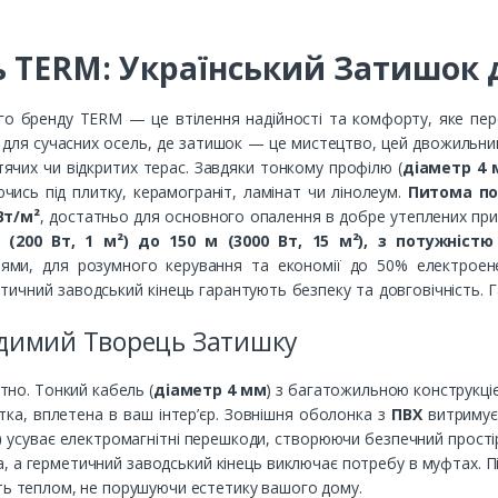
 TERM: Український Затишок 
го бренду TERM — це втілення надійності та комфорту, яке пер
й для сучасних осель, де затишок — це мистецтво, цей двожильни
итячих чи відкритих терас. Завдяки тонкому профілю (
діаметр 4
чись під плитку, керамограніт, ламінат чи лінолеум.
Питома по
Вт/м²
, достатньо для основного опалення в добре утеплених при
200 Вт, 1 м²) до 150 м (3000 Вт, 15 м²), з потужністю
ями, для розумного керування та економії до 50% електроенер
метичний заводський кінець гарантують безпеку та довговічність.
идимий Творець Затишку
тно. Тонкий кабель (
діаметр 4 мм
) з багатожильною конструкціє
тка, вплетена в ваш інтер’єр. Зовнішня оболонка з
ПВХ
витримує 
)
усуває електромагнітні перешкоди, створюючи безпечний простір
 а герметичний заводський кінець виключає потребу в муфтах. Піс
ить теплом, не порушуючи естетику вашого дому.