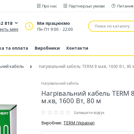
Про нас
Партнерські умови
Питання 
52 818
Ми працюємо
ніть мені
Пн-Пт 9:00 - 22:00
20 52 818
53 43 210
а та оплата
Виробники
Контакти
80 63 881
ьний кабель
Нагрівальний кабель TERM 8 м.кв, 1600 Вт, 80 
Нагрівальний кабель
Нагрівальний кабель TERM 
м.кв, 1600 Вт, 80 м
Залишити відгук
Виробник:
TERM (Україна)