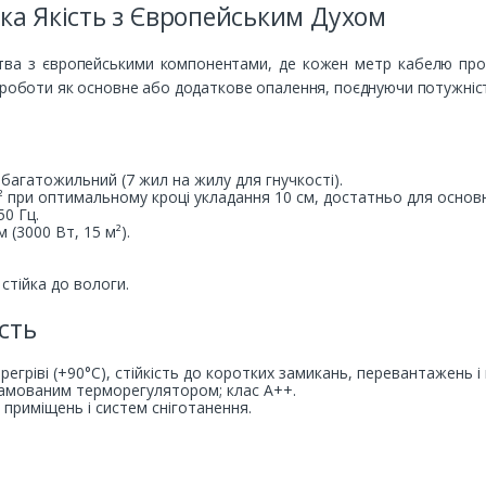
ька Якість з Європейським Духом
ва з європейськими компонентами, де кожен метр кабелю проход
ї роботи як основне або додаткове опалення, поєднуючи потужніс
багатожильний (7 жил на жилу для гнучкості).
м² при оптимальному кроці укладання 10 см, достатньо для основ
50 Гц.
м (3000 Вт, 15 м²).
стійка до вологи.
сть
гріві (+90°C), стійкість до коротких замикань, перевантажень і в
грамованим терморегулятором; клас A++.
 приміщень і систем сніготанення.