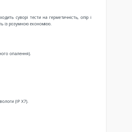
ить суворі тести на герметичність, опір і
ть із розумною економією.
ного опалення).
ологи (IP X7).