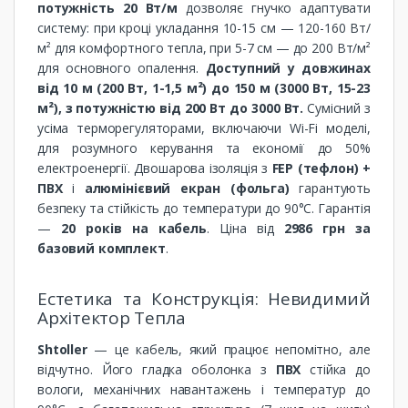
потужність 20 Вт/м
дозволяє гнучко адаптувати
систему: при кроці укладання 10-15 см — 120-160 Вт/
м² для комфортного тепла, при 5-7 см — до 200 Вт/м²
для основного опалення.
Доступний у довжинах
від 10 м (200 Вт, 1-1,5 м²) до 150 м (3000 Вт, 15-23
м²), з потужністю від 200 Вт до 3000 Вт.
Сумісний з
усіма терморегуляторами, включаючи Wi-Fi моделі,
для розумного керування та економії до 50%
електроенергії. Двошарова ізоляція з
FEP (тефлон) +
ПВХ
і
алюмінієвий екран (фольга)
гарантують
безпеку та стійкість до температури до 90°C. Гарантія
—
20 років на кабель
. Ціна від
2986 грн за
базовий комплект
.
Естетика та Конструкція: Невидимий
Архітектор Тепла
Shtoller
— це кабель, який працює непомітно, але
відчутно. Його гладка оболонка з
ПВХ
стійка до
вологи, механічних навантажень і температур до