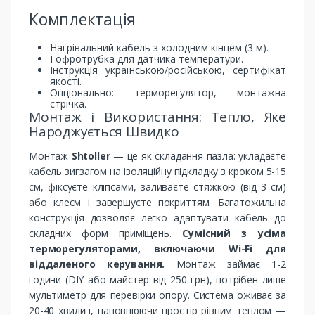
Комплектація
Нагрівальний кабель з холодним кінцем (3 м).
Гофротрубка для датчика температури.
Інструкція українською/російською, сертифікат
якості.
Опціонально: терморегулятор, монтажна
стрічка.
Монтаж і Використання: Тепло, Яке
Народжується Швидко
Монтаж
Shtoller
— це як складання пазла: укладаєте
кабель зигзагом на ізоляційну підкладку з кроком 5-15
см, фіксуєте кліпсами, заливаєте стяжкою (від 3 см)
або клеєм і завершуєте покриттям. Багатожильна
конструкція дозволяє легко адаптувати кабель до
складних форм приміщень.
Сумісний з усіма
терморегуляторами, включаючи Wi-Fi для
віддаленого керування.
Монтаж займає 1-2
години (DIY або майстер від 250 грн), потрібен лише
мультиметр для перевірки опору. Система оживає за
20-40 хвилин, наповнюючи простір рівним теплом —