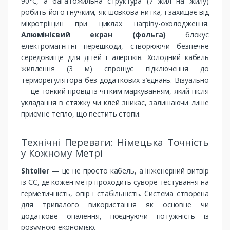
90°C, а багатожильна структура (7 жил на жилу)
робить його гнучким, як шовкова нитка, і захищає від
мікротріщин при циклах нагріву-охолодження.
Алюмінієвий екран (фольга)
блокує
електромагнітні перешкоди, створюючи безпечне
середовище для дітей і алергіків. Холодний кабель
живлення (3 м) спрощує підключення до
терморегулятора без додаткових з’єднань. Візуально
— це тонкий провід із чітким маркуванням, який після
укладання в стяжку чи клей зникає, залишаючи лише
приємне тепло, що пестить стопи.
Технічні Переваги: Німецька Точність
у Кожному Метрі
Shtoller
— це не просто кабель, а інженерний витвір
із ЄС, де кожен метр проходить суворе тестування на
герметичність, опір і стабільність. Система створена
для тривалого використання як основне чи
додаткове опалення, поєднуючи потужність із
розумною економією.