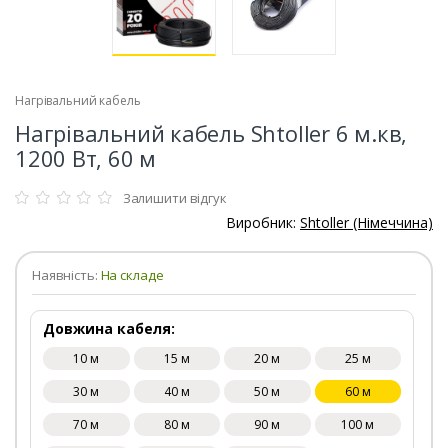
Нагрівальний кабель
Нагрівальний кабель Shtoller 6 м.кв,
1200 Вт, 60 м
Залишити відгук
Виробник:
Shtoller (Німеччина)
Наявність:
На складе
Довжина кабеля:
10 м
15 м
20 м
25 м
30 м
40 м
50 м
60 м
70 м
80 м
90 м
100 м