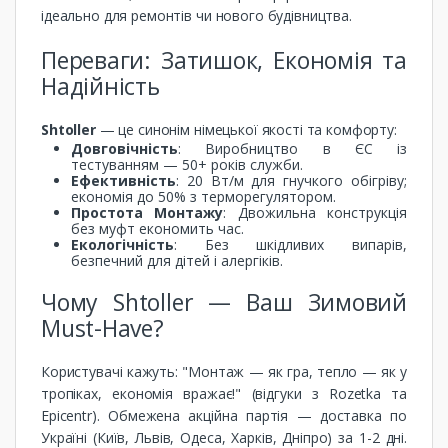
ідеально для ремонтів чи нового будівництва.
Переваги: Затишок, Економія та
Надійність
Shtoller
— це синонім німецької якості та комфорту:
Довговічність
: Виробництво в ЄС із
тестуванням — 50+ років служби.
Ефективність
: 20 Вт/м для гнучкого обігріву;
економія до 50% з терморегулятором.
Простота Монтажу
: Двожильна конструкція
без муфт економить час.
Екологічність
: Без шкідливих випарів,
безпечний для дітей і алергіків.
Чому Shtoller — Ваш Зимовий
Must-Have?
Користувачі кажуть: "Монтаж — як гра, тепло — як у
тропіках, економія вражає!" (відгуки з Rozetka та
Epicentr). Обмежена акційна партія — доставка по
Україні (Київ, Львів, Одеса, Харків, Дніпро) за 1-2 дні.