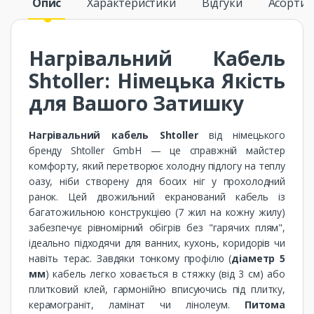
Опис
Характеристики
Відгуки
Асорти
Нагрівальний Кабель
Shtoller: Німецька Якість
для Вашого Затишку
Нагрівальний кабель Shtoller
від німецького
бренду Shtoller GmbH — це справжній майстер
комфорту, який перетворює холодну підлогу на теплу
оазу, ніби створену для босих ніг у прохолодний
ранок. Цей двожильний екранований кабель із
багатожильною конструкцією (7 жил на кожну жилу)
забезпечує рівномірний обігрів без "гарячих плям",
ідеально підходячи для ванних, кухонь, коридорів чи
навіть терас. Завдяки тонкому профілю (
діаметр 5
мм
) кабель легко ховається в стяжку (від 3 см) або
плитковий клей, гармонійно вписуючись під плитку,
керамограніт, ламінат чи лінолеум.
Питома