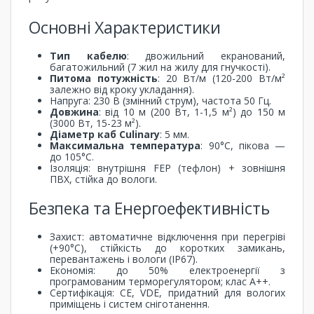
Основні Характеристики
Тип кабелю
: двожильний екранований,
багатожильний (7 жил на жилу для гнучкості).
Питома потужність
: 20 Вт/м (120-200 Вт/м²
залежно від кроку укладання).
Напруга: 230 В (змінний струм), частота 50 Гц.
Довжина
: від 10 м (200 Вт, 1-1,5 м²) до 150 м
(3000 Вт, 15-23 м²).
Діаметр каб Culinary
: 5 мм.
Максимальна температура
: 90°C, пікова —
до 105°C.
Ізоляція: внутрішня FEP (тефлон) + зовнішня
ПВХ, стійка до вологи.
Безпека та Енергоефективність
Захист: автоматичне відключення при перегріві
(+90°C), стійкість до коротких замикань,
перевантажень і вологи (IP67).
Економія: до 50% електроенергії з
програмованим терморегулятором; клас A++.
Сертифікація: CE, VDE, придатний для вологих
приміщень і систем сніготанення.