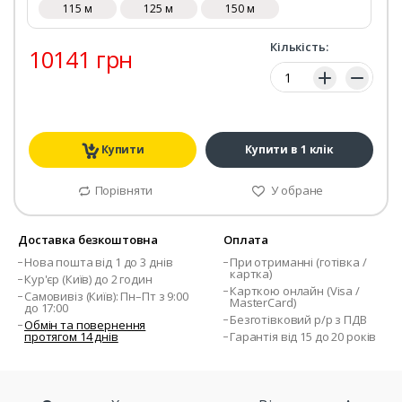
115 м
125 м
150 м
Кількість:
10141 грн
Кількість:
Купити
Купити в 1 клік
Порівняти
У обране
Доставка безкоштовна
Оплата
Нова пошта від 1 до 3 днів
При отриманні (готівка /
картка)
Кур'єр (Київ) до 2 годин
Карткою онлайн (Visa /
Самовивіз (Київ): Пн–Пт з 9:00
MasterCard)
до 17:00
Безготівковий р/р з ПДВ
Обмін та повернення
протягом 14 днів
Гарантія від 15 до 20 років