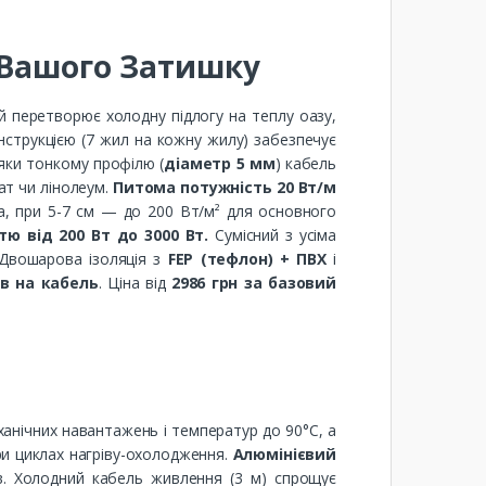
я Вашого Затишку
й перетворює холодну підлогу на теплу оазу,
нструкцією (7 жил на кожну жилу) забезпечує
дяки тонкому профілю (
діаметр 5 мм
) кабель
ат чи лінолеум.
Питома потужність 20 Вт/м
а, при 5-7 см — до 200 Вт/м² для основного
тю від 200 Вт до 3000 Вт.
Сумісний з усіма
 Двошарова ізоляція з
FEP (тефлон) + ПВХ
і
ів на кабель
. Ціна від
2986 грн за базовий
ханічних навантажень і температур до 90°C, а
ри циклах нагріву-охолодження.
Алюмінієвий
в. Холодний кабель живлення (3 м) спрощує