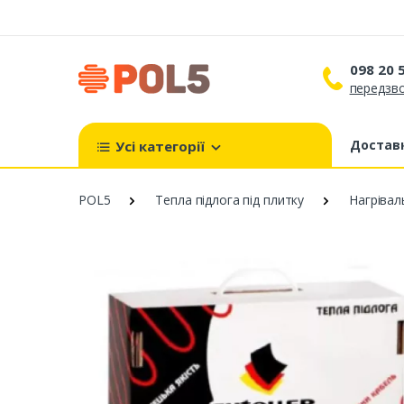
098 20 
передзво
098 
099 
Доставк
Усі категорії
093 
POL5
Тепла підлога під плитку
Нагрівал