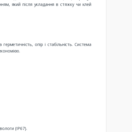
нням, який після укладання в стяжку чи клей
герметичність, опір і стабільність. Система
економією.
вологи (IP67).