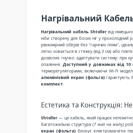
Нагрівальний Кабель
Нагрівальний кабель Shtoller
від німецько
ніби створену для босих ніг у прохолодний 
рівномірний обігрів без "гарячих плям", ідеа
легко ховається в стяжку (від 3 см) або плит
дозволяє гнучко адаптувати систему: при к
опалення.
Доступний у довжинах від 10 м 
терморегуляторами, включаючи Wi-Fi моделі
алюмінієвий екран (фольга)
гарантують б
комплект
.
Естетика та Конструкція: Н
Shtoller
— це кабель, який працює непомітно
багатожильна структура (7 жил на жилу) роби
екран (фольга)
блокує електромагнітні пе