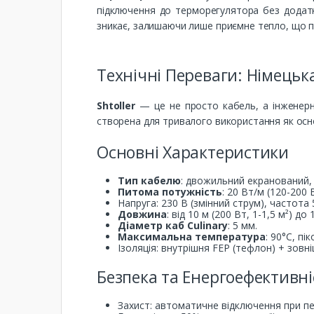
підключення до терморегулятора без додатко
зникає, залишаючи лише приємне тепло, що п
Технічні Переваги: Німецьк
Shtoller
— це не просто кабель, а інженерни
створена для тривалого використання як осн
Основні Характеристики
Тип кабелю
: двожильний екранований, 
Питома потужність
: 20 Вт/м (120-200
Напруга: 230 В (змінний струм), частота 
Довжина
: від 10 м (200 Вт, 1-1,5 м²) до
Діаметр каб Culinary
: 5 мм.
Максимальна температура
: 90°C, пі
Ізоляція: внутрішня FEP (тефлон) + зовні
Безпека та Енергоефективні
Захист: автоматичне відключення при пер