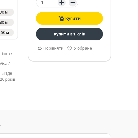
30 м
Купити
80 м
150 м
Купити в 1 клік
Порівняти
У обране
тівка /
isa /
р з ПДВ
 20 років
т