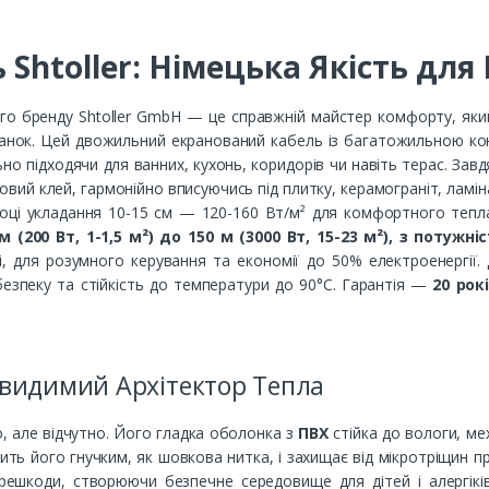
 Shtoller: Німецька Якість дл
го бренду Shtoller GmbH — це справжній майстер комфорту, яки
ранок. Цей двожильний екранований кабель із багатожильною ко
льно підходячи для ванних, кухонь, коридорів чи навіть терас. Зав
ковий клей, гармонійно вписуючись під плитку, керамограніт, ламін
році укладання 10-15 см — 120-160 Вт/м² для комфортного тепл
(200 Вт, 1-1,5 м²) до 150 м (3000 Вт, 15-23 м²), з потужніс
, для розумного керування та економії до 50% електроенергії.
езпеку та стійкість до температури до 90°C. Гарантія —
20 рок
евидимий Архітектор Тепла
, але відчутно. Його гладка оболонка з
ПВХ
стійка до вологи, ме
ть його гнучким, як шовкова нитка, і захищає від мікротріщин п
решкоди, створюючи безпечне середовище для дітей і алергікі