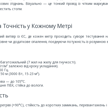
вих з’єднань. Візуально — це тонкий провід із чітким маркува
естить стопи.
а Точність у Кожному Метрі
й витвір із ЄС, де кожен метр проходить суворе тестування на 
овне чи додаткове опалення, поєднуючи потужність із розумною 
багатожильний (7 жил на жилу для гнучкості).
 Вт/м² залежно від кроку укладання).
50 Гц.
 150 м (3000 Вт, 15-23 м²).
кова — до 105°C.
шня ПВХ, стійка до вологи.
сть
егріві (+90°C), стійкість до коротких замикань, перевантажень і 