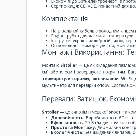
Економія: до 50% електроенергії з про
Сертифікація: CE, VDE, придатний для во
Комплектація
Нагрівальний кабель з холодним кінцем (
Гофротрубка для датчика температури.
Інструкція українською/російською, серти
Опціонально: терморегулятор, монтажна
Монтаж і Використання: Те
Монтаж
Shtoller
— це як складання пазла: ук
см) або клеєм і завершуєте покриттям. Ба
терморегуляторами, включаючи Wi-Fi 
мультиметр для перевірки опору. Система ож
Переваги: Затишок, Економі
Shtoller
— це синонім німецької якості та ко
Довговічність
: Виробництво в ЄС із т
Ефективність
: 20 Вт/м для гнучкого о
Простота Монтажу
: Двожильна констр
Екологічність
: Без шкідливих випарів, б