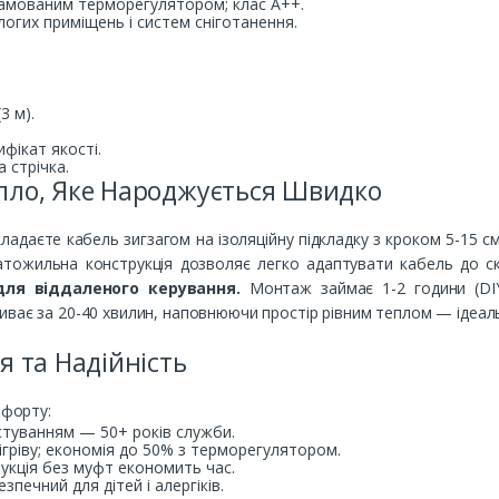
грамованим терморегулятором; клас A++.
логих приміщень і систем сніготанення.
3 м).
фікат якості.
 стрічка.
пло, Яке Народжується Швидко
ладаєте кабель зигзагом на ізоляційну підкладку з кроком 5-15 см
гатожильна конструкція дозволяє легко адаптувати кабель до 
для віддаленого керування.
Монтаж займає 1-2 години (DIY
иває за 20-40 хвилин, наповнюючи простір рівним теплом — ідеаль
я та Надійність
мфорту:
естуванням — 50+ років служби.
бігріву; економія до 50% з терморегулятором.
укція без муфт економить час.
езпечний для дітей і алергіків.