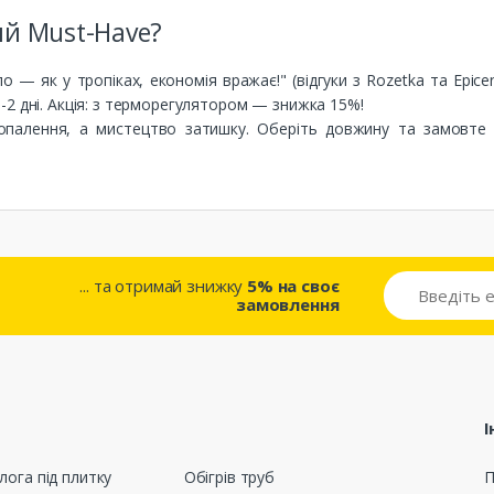
ий Must-Have?
 — як у тропіках, економія вражає!" (відгуки з Rozetka та Epic
а 1-2 дні. Акція: з терморегулятором — знижка 15%!
палення, а мистецтво затишку. Оберіть довжину та замовте 
... та отримай знижку
5% на своє
замовлення
І
лога під плитку
Обігрів труб
П