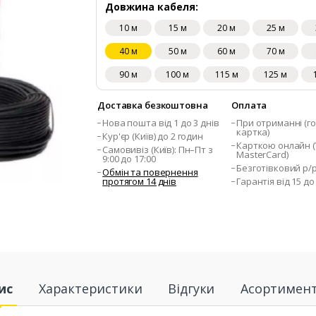
Довжина кабеля:
10 м
15 м
20 м
25 м
40 м
50 м
60 м
70 м
90 м
100 м
115 м
125 м
Доставка безкоштовна
Оплата
Нова пошта від 1 до 3 днів
При отриманні (го
картка)
Кур'єр (Київ) до 2 годин
Карткою онлайн (V
Самовивіз (Київ): Пн–Пт з
MasterCard)
9:00 до 17:00
Безготівковий р/
Обмін та повернення
протягом 14 днів
Гарантія від 15 до
ис
Характеристики
Відгуки
Асортимен