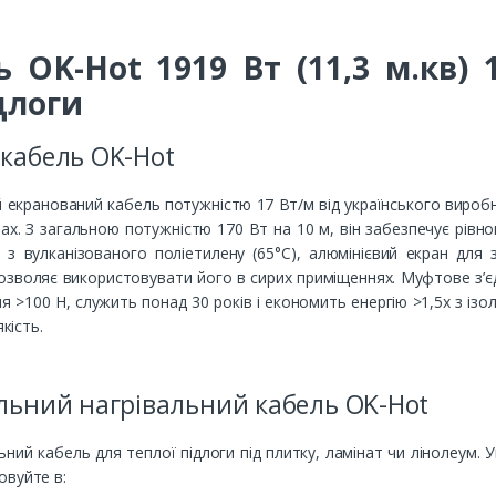
ь OK-Hot 1919 Вт (11,3 м.кв)
длоги
кабель OK-Hot
 екранований кабель потужністю 17 Вт/м від українського виробн
ах. З загальною потужністю 170 Вт на 10 м, він забезпечує рівно
ю з вулканізованого поліетилену (65°C), алюмінієвий екран дл
 дозволяє використовувати його в сирих приміщеннях. Муфтове з’є
 >100 Н, служить понад 30 років і економить енергію >1,5x з ізо
кість.
льний нагрівальний кабель OK-Hot
ний кабель для теплої підлоги під плитку, ламінат чи лінолеум. У
овуйте в: