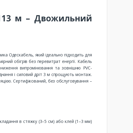
 113 м – Двожильний
ика Одескабель, який ідеально підходить для
мірний обігрів без перевитрат енергії. Кабель
я зниження випромінювання та зовнішню PVC-
днання і силовий дріт 3 м спрощують монтаж.
ляцією. Сертифікований, без обслуговування –
кладання в стяжку (3–5 см) або клей (1–3 мм)