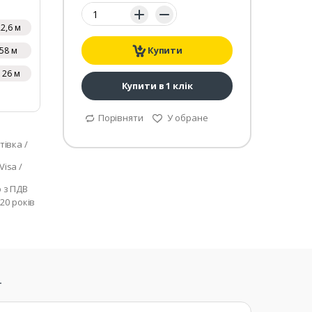
Кількість:
22,6 м
Купити
58 м
126 м
Купити в 1 клік
Порівняти
У обране
тівка /
isa /
р з ПДВ
 20 років
т