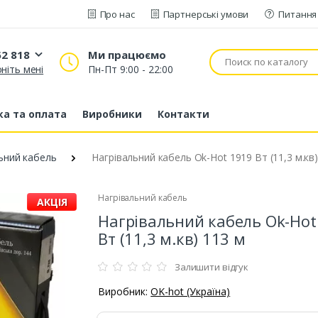
Про нас
Партнерські умови
Питання 
52 818
Ми працюємо
ніть мені
Пн-Пт 9:00 - 22:00
20 52 818
53 43 210
а та оплата
Виробники
Контакти
80 63 881
ьний кабель
Нагрівальний кабель Ok-Hot 1919 Вт (11,3 м.кв)
Нагрівальний кабель
АКЦІЯ
Нагрівальний кабель Ok-Hot
Вт (11,3 м.кв) 113 м
Залишити відгук
Виробник:
OK-hot (Україна)