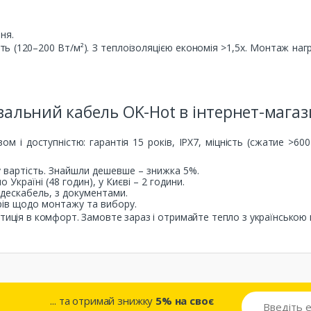
ня.
ть (120–200 Вт/м²). З теплоізоляцією економія >1,5x. Монтаж на
вальний кабель OK-Hot в інтернет-магаз
м і доступністю: гарантія 15 років, IPX7, міцність (сжатие >600
у вартість. Знайшли дешевше – знижка 5%.
по Україні (48 годин), у Києві – 2 години.
дескабель, з документами.
рів щодо монтажу та вибору.
тиція в комфорт. Замовте зараз і отримайте тепло з українською 
... та отримай знижку
5% на своє