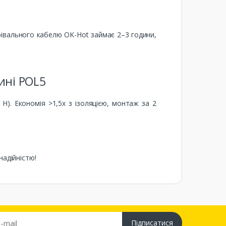
грівального кабелю OK-Hot займає 2–3 години,
ині POL5
 Н). Економія >1,5x з ізоляцією, монтаж за 2
надійністю!
Підписатися