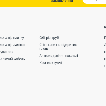
замовлення
І
лога під плитку
Обігрів труб
П
лога під ламінат
Сніготанення відкритих
Д
площ
гулятори
П
Антизледеніння покрівлі
улюючий кабель
П
Комплектуючі
О