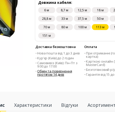
Довжина кабеля:
6 м
8,7 м
12,5 м
18 м
28,8 м
33 м
37,5 м
50 м
70 м
80 м
100 м
113 м
151 м
Доставка безкоштовна
Оплата
Нова пошта від 1 до 3 днів
При отриманні (го
картка)
Кур'єр (Київ) до 2 годин
Карткою онлайн (V
Самовивіз (Київ): Пн–Пт з
MasterCard)
9:00 до 17:00
Безготівковий р/
Обмін та повернення
протягом 14 днів
Гарантія від 15 до
ис
Характеристики
Відгуки
Асортимен