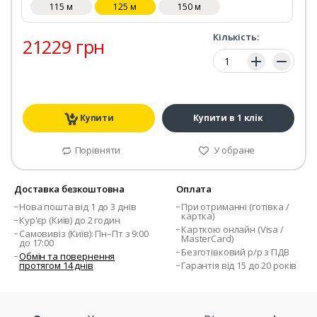
115 м
125 м
150 м
Кількість:
21229 грн
Кількість:
Купити
Купити в 1 клік
Порівняти
У обране
Доставка безкоштовна
Оплата
Нова пошта від 1 до 3 днів
При отриманні (готівка /
картка)
Кур'єр (Київ) до 2 годин
Карткою онлайн (Visa /
Самовивіз (Київ): Пн–Пт з 9:00
MasterCard)
до 17:00
Безготівковий р/р з ПДВ
Обмін та повернення
протягом 14 днів
Гарантія від 15 до 20 років