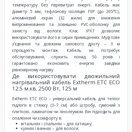
температуру без перевитрат енергії. Кабель має
діаметр 5 мм, тефлонову ізоляцію FEP (до 205°C),
алюмінієвий екран (32 жили) для зниження
випромінювання та зовнішню PVC-оболонку для
захисту від вологи. Клас IPX7 дозволяє
використовувати його в сирих приміщеннях. Муфтове
з’єднання та довжина силового дроту – 3 м
спрощують монтаж. Кабель не потребує
обслуговування, служить понад 50 років і
гарантовано економить енергію завдяки
рівномірному нагріву.
Де використовувати двожильний
нагрівальний кабель Extherm ETC ECO
12.5 м.кв, 2500 Вт, 125 м
Extherm ETC ECO – універсальний кабель для теплої
підлоги в стяжку (3–7 см) або штробу, сумісний з
плиткою, ламінатом чи лінолеумом. Він підходить для
опалення чи комфорту в:
вітальнях і спальнях – для затишку;
кухнях і ваннах – для вологи;