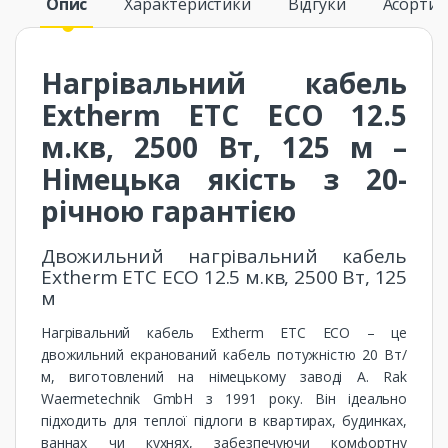
Опис
Характеристики
Відгуки
Асорти
Нагрівальний кабель
Extherm ETC ECO 12.5
м.кв, 2500 Вт, 125 м –
Німецька якість з 20-
річною гарантією
Двожильний нагрівальний кабель
Extherm ETC ECO 12.5 м.кв, 2500 Вт, 125
м
Нагрівальний кабель Extherm ETC ECO – це
двожильний екранований кабель потужністю 20 Вт/
м, виготовлений на німецькому заводі A. Rak
Waermetechnik GmbH з 1991 року. Він ідеально
підходить для теплої підлоги в квартирах, будинках,
ваннах чи кухнях, забезпечуючи комфортну