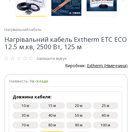
Нагрівальний кабель
Нагрівальний кабель Extherm ETC ECO
12.5 м.кв, 2500 Вт, 125 м
Залишити відгук
Виробник:
Extherm (Німеччина)
Наявність:
На складе
Довжина кабеля:
10 м
15 м
20 м
25 м
30 м
40 м
50 м
60 м
70 м
80 м
90 м
100 м