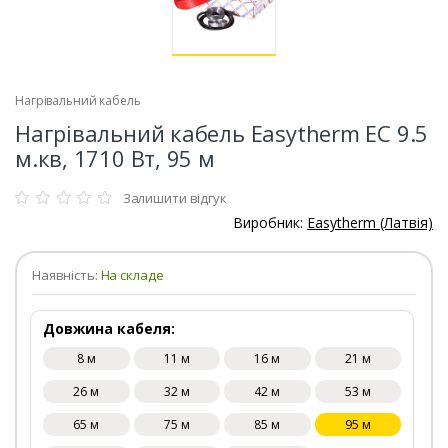
Нагрівальний кабель
Нагрівальний кабель Easytherm EC 9.5
м.кв, 1710 Вт, 95 м
Залишити відгук
Виробник:
Easytherm (Латвія)
Наявність:
На складе
Довжина кабеля:
8 м
11 м
16 м
21 м
26 м
32 м
42 м
53 м
65 м
75 м
85 м
95 м