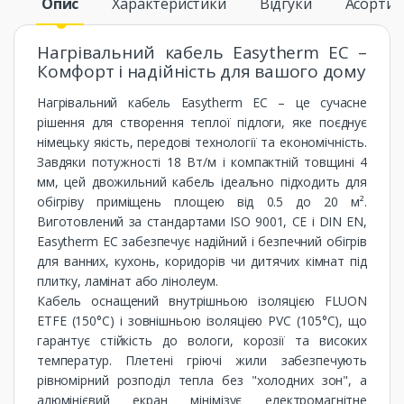
Опис
Характеристики
Відгуки
Асорти
Нагрівальний кабель Easytherm EC –
Комфорт і надійність для вашого дому
Нагрівальний кабель Easytherm EC – це сучасне
рішення для створення теплої підлоги, яке поєднує
німецьку якість, передові технології та економічність.
Завдяки потужності 18 Вт/м і компактній товщині 4
мм, цей двожильний кабель ідеально підходить для
обігріву приміщень площею від 0.5 до 20 м².
Виготовлений за стандартами ISO 9001, CE і DIN EN,
Easytherm EC забезпечує надійний і безпечний обігрів
для ванних, кухонь, коридорів чи дитячих кімнат під
плитку, ламінат або лінолеум.
Кабель оснащений внутрішньою ізоляцією FLUON
ETFE (150°C) і зовнішньою ізоляцією PVC (105°C), що
гарантує стійкість до вологи, корозії та високих
температур. Плетені гріючі жили забезпечують
рівномірний розподіл тепла без "холодних зон", а
алюмінієвий екран мінімізує електромагнітне