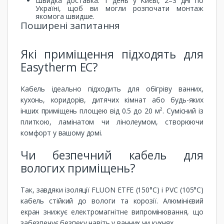
Швидка доставка: 1 день у Києві, 2–3 дні по
Україні, щоб ви могли розпочати монтаж
якомога швидше.
Поширені запитання
Які приміщення підходять для
Easytherm EC?
Кабель ідеально підходить для обігріву ванних,
кухонь, коридорів, дитячих кімнат або будь-яких
інших приміщень площею від 0.5 до 20 м². Сумісний із
плиткою, ламінатом чи лінолеумом, створюючи
комфорт у вашому домі.
Чи безпечний кабель для
вологих приміщень?
Так, завдяки ізоляції FLUON ETFE (150°C) і PVC (105°C)
кабель стійкий до вологи та корозії. Алюмінієвий
екран знижує електромагнітне випромінювання, що
забезпечує безпеку навіть у ванних чи кухнях.