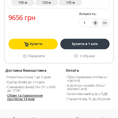
105 м
120 м
135 м
Кількість:
9656 грн
Кількість:
Купити
Купити в 1 клік
Порівняти
У обране
Доставка безкоштовна
Оплата
Нова пошта від 1 до 3 днів
При отриманні (готівка /
картка)
Кур'єр (Київ) до 2 годин
Карткою онлайн (Visa /
Самовивіз (Київ): Пн–Пт з 9:00
MasterCard)
до 17:00
Безготівковий р/р з ПДВ
Обмін та повернення
протягом 14 днів
Гарантія від 15 до 20 років