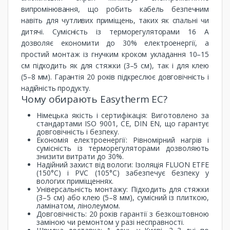
випромінювання, що робить кабель безпечним
навіть для чутливих приміщень, таких як спальні чи
дитячі. Сумісність із терморегуляторами 16 А
дозволяє економити до 30% електроенергії, а
простий монтаж із гнучким кроком укладання 10–15
см підходить як для стяжки (3–5 см), так і для клею
(5–8 мм). Гарантія 20 років підкреслює довговічність і
надійність продукту.
Чому обирають Easytherm EC?
Німецька якість і сертифікація: Виготовлено за
стандартами ISO 9001, CE, DIN EN, що гарантує
довговічність і безпеку.
Економія електроенергії: Рівномірний нагрів і
сумісність із терморегуляторами дозволяють
знизити витрати до 30%.
Надійний захист від вологи: Ізоляція FLUON ETFE
(150°C) і PVC (105°C) забезпечує безпеку у
вологих приміщеннях.
Універсальність монтажу: Підходить для стяжки
(3–5 см) або клею (5–8 мм), сумісний із плиткою,
ламінатом, лінолеумом.
Довговічність: 20 років гарантії з безкоштовною
заміною чи ремонтом у разі несправності.