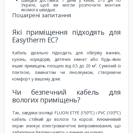
Швидка доставка: 1 день у Києві, 2–3 дні по
Україні, щоб ви могли розпочати монтаж
якомога швидше.
Поширені запитання
Які приміщення підходять для
Easytherm EC?
Кабель ідеально підходить для обігріву ванних,
кухонь, коридорів, дитячих кімнат або будь-яких
інших приміщень площею від 0.5 до 20 м². Сумісний із
плиткою, ламінатом чи лінолеумом, створюючи
комфорт у вашому домі.
Чи безпечний кабель для
вологих приміщень?
Так, завдяки ізоляції FLUON ETFE (150°C) і PVC (105°C)
кабель стійкий до вологи та корозії. Алюмінієвий
екран знижує електромагнітне випромінювання, що
забезпечує безпеку навіть у ванних чи кухнях.