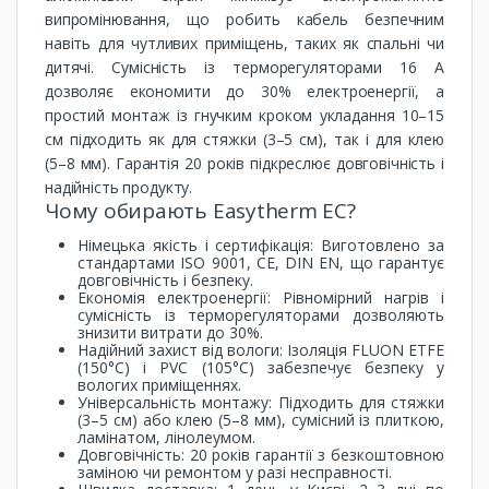
випромінювання, що робить кабель безпечним
навіть для чутливих приміщень, таких як спальні чи
дитячі. Сумісність із терморегуляторами 16 А
дозволяє економити до 30% електроенергії, а
простий монтаж із гнучким кроком укладання 10–15
см підходить як для стяжки (3–5 см), так і для клею
(5–8 мм). Гарантія 20 років підкреслює довговічність і
надійність продукту.
Чому обирають Easytherm EC?
Німецька якість і сертифікація: Виготовлено за
стандартами ISO 9001, CE, DIN EN, що гарантує
довговічність і безпеку.
Економія електроенергії: Рівномірний нагрів і
сумісність із терморегуляторами дозволяють
знизити витрати до 30%.
Надійний захист від вологи: Ізоляція FLUON ETFE
(150°C) і PVC (105°C) забезпечує безпеку у
вологих приміщеннях.
Універсальність монтажу: Підходить для стяжки
(3–5 см) або клею (5–8 мм), сумісний із плиткою,
ламінатом, лінолеумом.
Довговічність: 20 років гарантії з безкоштовною
заміною чи ремонтом у разі несправності.