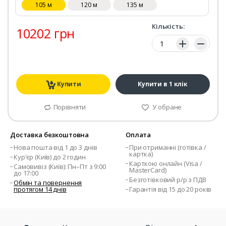
105 м
120 м
135 м
Кількість:
10202 грн
Кількість:
Купити
Купити в 1 клік
Порівняти
У обране
Доставка безкоштовна
Оплата
Нова пошта від 1 до 3 днів
При отриманні (готівка /
картка)
Кур'єр (Київ) до 2 годин
Карткою онлайн (Visa /
Самовивіз (Київ): Пн–Пт з 9:00
MasterCard)
до 17:00
Безготівковий р/р з ПДВ
Обмін та повернення
протягом 14 днів
Гарантія від 15 до 20 років