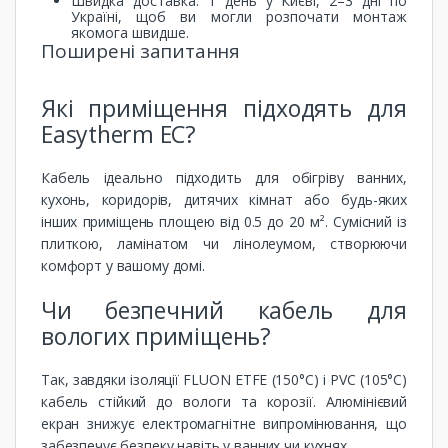
Швидка доставка: 1 день у Києві, 2–3 дні по
Україні, щоб ви могли розпочати монтаж
якомога швидше.
Поширені запитання
Які приміщення підходять для
Easytherm EC?
Кабель ідеально підходить для обігріву ванних,
кухонь, коридорів, дитячих кімнат або будь-яких
інших приміщень площею від 0.5 до 20 м². Сумісний із
плиткою, ламінатом чи лінолеумом, створюючи
комфорт у вашому домі.
Чи безпечний кабель для
вологих приміщень?
Так, завдяки ізоляції FLUON ETFE (150°C) і PVC (105°C)
кабель стійкий до вологи та корозії. Алюмінієвий
екран знижує електромагнітне випромінювання, що
забезпечує безпеку навіть у ванних чи кухнях.