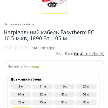
Нагрівальний кабель
Нагрівальний кабель Easytherm EC
10.5 м.кв, 1890 Вт, 105 м
Залишити відгук
Виробник:
Easytherm (Латвія)
Наявність:
На складе
Довжина кабеля:
8 м
11 м
16 м
21 м
26 м
32 м
42 м
53 м
65 м
75 м
85 м
95 м