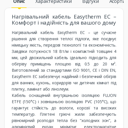
Опис
Характеристики
Відгуки
Асорти
Нагрівальний кабель Easytherm EC –
Комфорт і надійність для вашого дому
Нагрівальний кабель Easytherm EC – це сучасне
рішення для створення теплої підлоги, яке поєднує
німецьку якість, передові технології та економічність.
Завдяки потужності 18 Вт/м і компактній товщині 4
мм, цей двожильний кабель ідеально підходить для
обігріву приміщень площею від 0.5 до 20 м².
Виготовлений за стандартами ISO 9001, CE і DIN EN,
Easytherm EC забезпечує надійний і безпечний обігрів
для ванних, кухонь, коридорів чи дитячих кімнат під
плитку, ламінат або лінолеум.
Кабель оснащений внутрішньою ізоляцією FLUON
ETFE (150°C) і зовнішньою ізоляцією PVC (105°C), що
гарантує стійкість до вологи, корозії та високих
температур. Плетені гріючі жили забезпечують
рівномірний розподіл тепла без "холодних зон", а
алюмінієвий екран мінімізує електромагнітне