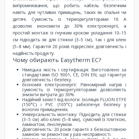
випромінювання, що робить кабель безпечним
навіть для чутливих приміщень, таких як спальні чи
дитячі. Сумісність із терморегуляторами 16 А
дозволяє економити до 30% електроенергії, а
простий монтаж із гнучким кроком укладання 10–15
см підходить як для стяжки (3–5 см), так і для клею
(5–8 мм). Гарантія 20 років підкреслює довговічність і
надійність продукту.
Чому обирають Easytherm EC?
Німецька якість і сертифікація: Виготовлено за
стандартами ISO 9001, CE, DIN EN, що гарантує
довговічність і безпеку.
Економія електроенергії: Рівномірний нагрів і
сумісність із терморегуляторами дозволяють
знизити витрати до 30%.
Надійний захист від вологи: Ізоляція FLUON ETFE
(150°C) і PVC (105°C) забезпечує безпеку у
вологих приміщеннях.
Універсальність монтажу: Підходить для стяжки
(3–5 см) або клею (5–8 мм), сумісний із плиткою,
ламінатом, лінолеумом.
Довговічність: 20 років гарантії з безкоштовною
заміною чи ремонтом у разі несправності.