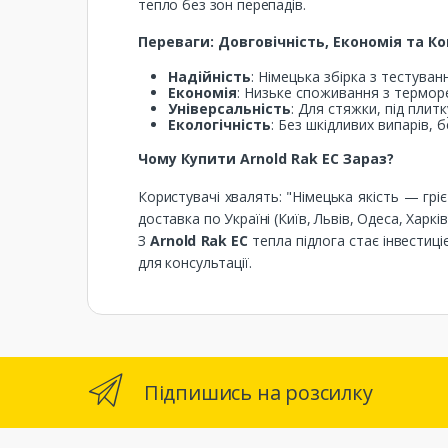
тепло без зон перепадів.
Переваги: Довговічність, Економія та 
Надійність
: Німецька збірка з тестува
Економія
: Низьке споживання з терморе
Універсальність
: Для стяжки, під плитк
Екологічність
: Без шкідливих випарів, 
Чому Купити Arnold Rak EC Зараз?
Користувачі хвалять: "Німецька якість — гріє
доставка по Україні (Київ, Львів, Одеса, Харкі
З
Arnold Rak EC
тепла підлога стає інвестиц
для консультації.
Підпишись на розсилку