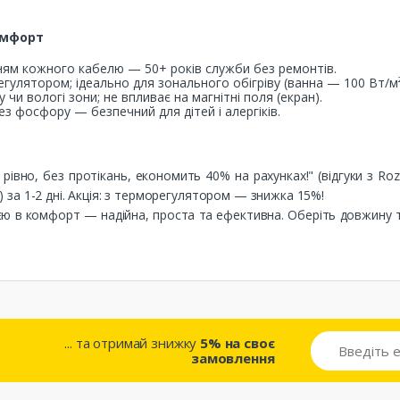
Комфорт
нням кожного кабелю — 50+ років служби без ремонтів.
гулятором; ідеально для зонального обігріву (ванна — 100 Вт/м²
у чи вологі зони; не впливає на магнітні поля (екран).
без фосфору — безпечний для дітей і алергіків.
 рівно, без протікань, економить 40% на рахунках!" (відгуки з Ro
в) за 1-2 дні. Акція: з терморегулятором — знижка 15%!
ією в комфорт — надійна, проста та ефективна. Оберіть довжину 
... та отримай знижку
5% на своє
замовлення