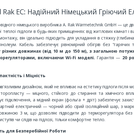
 Rak EC: Надійний Німецький Гріючий Е
овідного німецького виробника A. Rak Wärmetechnik GmbH — це д
теплої підлоги в будь-яких приміщеннях: від житлових кімнат і ва
монтажу, він ідеально підходить для укладання в стяжку (глибина 
інолеум. Кабель забезпечує рівномірний обігрів без "гарячих 
 різних довжинах (від 10 м до 150 м), з загальною потужн
морегуляторами, включаючи Wi-Fi моделі.
Гарантія —
20 р
пактність і Міцність
в'язливим дизайном, який не впливає на естетику підлоги після м
оропласту — міцного, стійкого до стирання та хімічного впли
є підключення, а мідний екран (фольга + дріт) забезпечує захис
дартний електричний — чорний або сірий ізоляційний шар, з мар
овжиною 3 м, що дозволяє підводити до терморегулятора без за
тупів чи слідів на підлозі, тільки комфортне тепло.
ть для Безперебійної Роботи