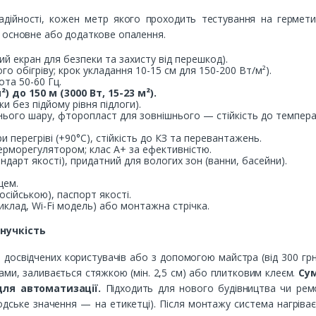
ійності, кожен метр якого проходить тестування на герметичн
 основне або додаткове опалення.
ий екран для безпеки та захисту від перешкод).
о обігріву; крок укладання 10-15 см для 150-200 Вт/м²).
ота 50-60 Гц.
²) до 150 м (3000 Вт, 15-23 м²).
и без підйому рівня підлоги).
шнього шару, фторопласт для зовнішнього — стійкість до темпера
 перегріві (+90°C), стійкість до КЗ та перевантажень.
терморегулятором; клас A+ за ефективністю.
андарт якості), придатний для вологих зон (ванни, басейни).
цем.
осійською), паспорт якості.
клад, Wi-Fi модель) або монтажна стрічка.
нучкість
досвідчених користувачів або з допомогою майстра (від 300 грн)
псами, заливається стяжкою (мін. 2,5 см) або плитковим клеєм.
Сум
для автоматизації.
Підходить для нового будівництва чи ремо
одське значення — на етикетці). Після монтажу система нагріває