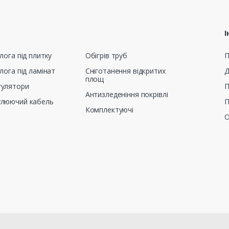
І
лога під плитку
Обігрів труб
П
лога під ламінат
Сніготанення відкритих
Д
площ
гулятори
П
Антизледеніння покрівлі
улюючий кабель
П
Комплектуючі
О