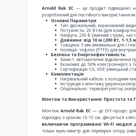
Arnold Rak EC
— це продукт підвищеної над
розроблений для постійного використання як
Основні Параметри
:
Тип: двожильний, екранований (мідн
Потужність: 20 Вт/м (для комфортног
Напруга: 230 В (змінний струм), част
Довжина: від 10 м (200 Вт, 1-1,5 м
Товщина: 5 мм (мінімальна для стяжк
Ізоляція: тефлон (PTFE) для внутрі
Безпека та Енергоефективність
:
Захист: автоматичне відключення при
Економія: до 50% електроенергії з 
Сертифікація: CE, VDE (німецький ст
Комплектація
:
Нагрівальний кабель з холодним кін
Інструкція з монтажу (українською/р
Опціонально: терморегулятор (напри
Монтаж та Використання: Простота та Г
Монтаж
Arnold Rak EC
— це DIY-процес для 
підкладку з кроком 10-15 см, фіксується клі
включаючи програмовані Wi-Fi моделі 
тільки мультиметр для перевірки опору (зав