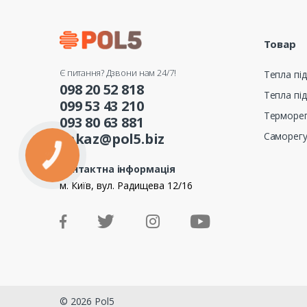
Товар
Є питання? Дзвони нам 24/7!
Тепла під
098 20 52 818
Тепла під
099 53 43 210
Терморе
093 80 63 881
Саморег
zakaz@pol5.biz
Контактна інформація
м. Київ, вул. Радищева 12/16
© 2026 Pol5