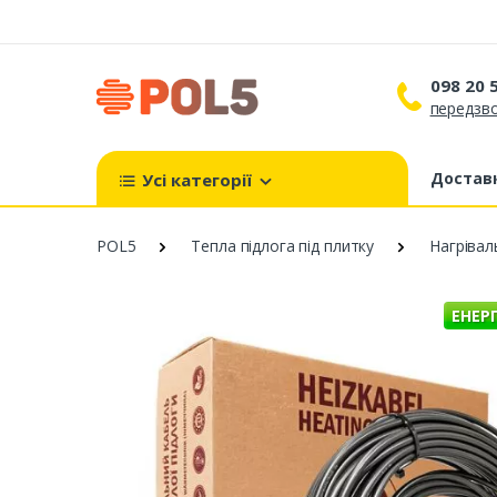
098 20 
передзво
098 
099 
Доставк
Усі категорії
093 
POL5
Тепла підлога під плитку
Нагрівал
ЕНЕР