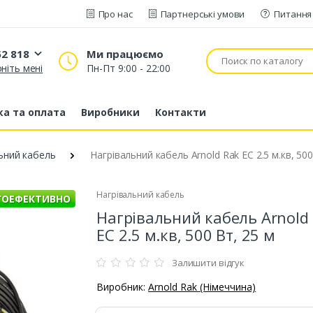
Про нас
Партнерські умови
Питання 
52 818
Ми працюємо
ніть мені
Пн-Пт 9:00 - 22:00
20 52 818
53 43 210
а та оплата
Виробники
Контакти
80 63 881
ьний кабель
Нагрівальний кабель Arnold Rak EC 2.5 м.кв, 500
Нагрівальний кабель
ГОЕФЕКТИВНО
Нагрівальний кабель Arnold
EC 2.5 м.кв, 500 Вт, 25 м
Залишити відгук
Виробник:
Arnold Rak (Німеччина)