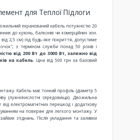
лемент для Теплої Підлоги
вожильний екранований кабель потужністю 20
нних до кухонь, балконів чи комерційних зон.
від 2,5 см) під будь-яке покриття, допустиме
точок", з терміном служби понад 50 років і
істю від 200 Вт до 3000 Вт, залежно від
оків на кабель
. Ціна від 500 грн за базовий
онтажу. Кабель має тонкий профіль (діаметр 5
ву (лужні/кислотні середовища). Двожильна
т від електромагнітних перешкод і додаткову
куванням на поверхні для легкого монтажу. У
йвих з'єднань. Після укладання та заливки