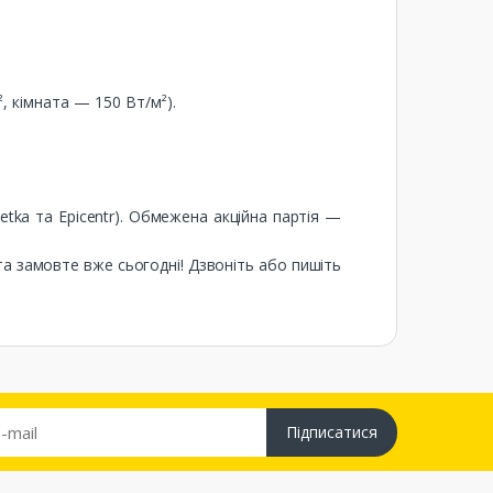
, кімната — 150 Вт/м²).
zetka та Epicentr). Обмежена акційна партія —
та замовте вже сьогодні! Дзвоніть або пишіть
Підписатися