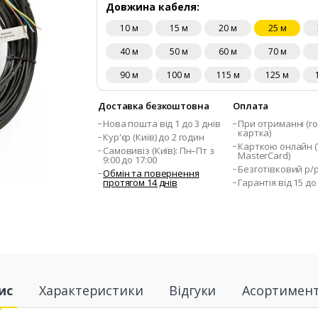
Довжина кабеля:
10 м
15 м
20 м
25 м
40 м
50 м
60 м
70 м
90 м
100 м
115 м
125 м
Доставка безкоштовна
Оплата
Нова пошта від 1 до 3 днів
При отриманні (го
картка)
Кур'єр (Київ) до 2 годин
Карткою онлайн (V
Самовивіз (Київ): Пн–Пт з
MasterCard)
9:00 до 17:00
Безготівковий р/
Обмін та повернення
протягом 14 днів
Гарантія від 15 до
ис
Характеристики
Відгуки
Асортимен