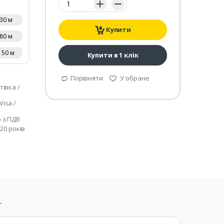
30 м
Купити
80 м
150 м
Купити в 1 клік
Порівняти
У обране
тівка /
isa /
р з ПДВ
 20 років
т