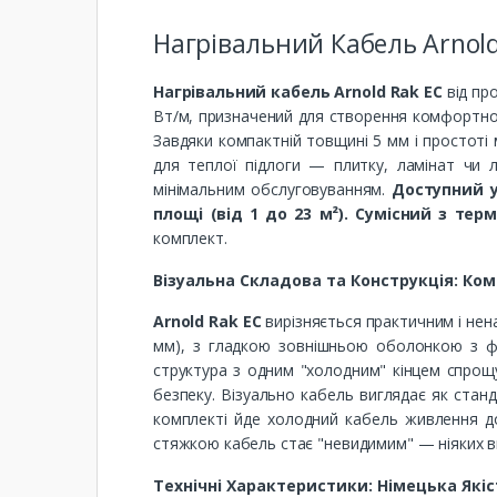
Нагрівальний Кабель Arnold
Нагрівальний кабель Arnold Rak EC
від пр
Вт/м, призначений для створення комфортної 
Завдяки компактній товщині 5 мм і простоті 
для теплої підлоги — плитку, ламінат чи л
мінімальним обслуговуванням.
Доступний у
площі (від 1 до 23 м²). Сумісний з тер
комплект.
Візуальна Складова та Конструкція: Ком
Arnold Rak EC
вирізняється практичним і нена
мм), з гладкою зовнішньою оболонкою з фт
структура з одним "холодним" кінцем спрощу
безпеку. Візуально кабель виглядає як стан
комплекті йде холодний кабель живлення д
стяжкою кабель стає "невидимим" — ніяких вис
Технічні Характеристики: Німецька Якіс