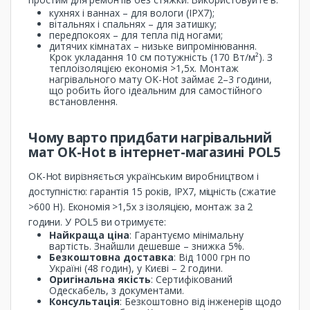
кухнях і ваннах – для вологи (IPX7);
вітальнях і спальнях – для затишку;
передпокоях – для тепла під ногами;
дитячих кімнатах – низьке випромінювання.
Крок укладання 10 см потужність (170 Вт/м²). З
теплоізоляцією економія >1,5x. Монтаж
нагрівального мату OK-Hot займає 2–3 години,
що робить його ідеальним для самостійного
встановлення.
Чому варто придбати нагрівальний
мат OK-Hot в інтернет-магазині POL5
OK-Hot вирізняється українським виробництвом і
доступністю: гарантія 15 років, IPX7, міцність (сжатие
>600 Н). Економія >1,5x з ізоляцією, монтаж за 2
години. У POL5 ви отримуєте:
Найкраща ціна
: Гарантуємо мінімальну
вартість. Знайшли дешевше – знижка 5%.
Безкоштовна доставка
: Від 1000 грн по
Україні (48 годин), у Києві – 2 години.
Оригінальна якість
: Сертифікований
Одескабель, з документами.
Консультація
: Безкоштовно від інженерів щодо