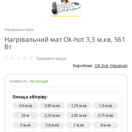
Нагрівальні мати
Нагрівальний мат Ok-hot 3,3 м.кв, 561
Вт
Залишити відгук
Виробник:
OK-hot (Україна)
Наявність:
На складе
Площа обігріву:
0.6 м.кв
0,85 м.кв
1,25 м.кв
1,8 м.кв
33 м
2,25 м.кв
2,85 м.кв
3,75 м.кв
5 м.кв
5,8 м.кв
7 м.кв
8 м.кв