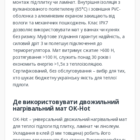
монтаж під плитку чи ламінат. Внутрішня ізоляція з
вулканізованого поліетилену (65°C) і зовнішня PVC-
оболонка з алюмінієвим екраном захищають від
вологи та механічних пошкоджень. Клас IPX7
дозволяє використовувати мат у ваннах чи кухнях
без ризику. Муфтове з’єднання гарантує надійність, а
силовий дріт 3 м полегшує підключення до
терморегулятора. Мат витримує сжатие >600 Н,
розтягування >100 Н, служить понад 30 років і
економить енергію >1,5x з теплоізоляцією.
Сертифікований, без обслуговування – вибір для тих,
хто шукає бюджетну українську якість для теплої
підлоги.
Де використовувати двожильний
нагрівальний мат OK-Hot
OK-Hot – універсальний двожильний нагрівальний мат
для теплої підлоги під плитку, ламінат чи лінолеум.
Укладання в клей (3 мм товщина) робить його
простим для ремонтів без стяжки. Використовуйте в: