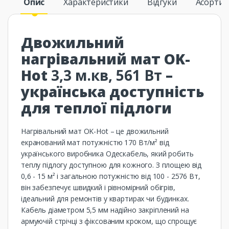
Опис
Характеристики
Відгуки
Асорти
Двожильний
нагрівальний мат OK-
Hot
3,3 м.кв, 561 Вт
–
українська доступність
для теплої підлоги
Нагрівальний мат OK-Hot – це двожильний
екранований мат потужністю 170 Вт/м² від
українського виробника Одескабель, який робить
теплу підлогу доступною для кожного. З площею від
0,6 - 15 м² і загальною потужністю від 100 - 2576 Вт,
він забезпечує швидкий і рівномірний обігрів,
ідеальний для ремонтів у квартирах чи будинках.
Кабель діаметром 5,5 мм надійно закріплений на
армуючій стрічці з фіксованим кроком, що спрощує