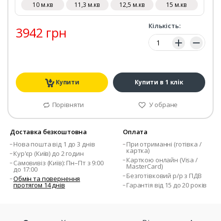
10 м.кв
11,3 м.кв
12,5 м.кв
15 м.кв
Кількість:
3942 грн
Кількість:
Купити
Купити в 1 клік
Порівняти
У обране
Доставка безкоштовна
Оплата
Нова пошта від 1 до 3 днів
При отриманні (готівка /
картка)
Кур'єр (Київ) до 2 годин
Карткою онлайн (Visa /
Самовивіз (Київ): Пн–Пт з 9:00
MasterCard)
до 17:00
Безготівковий р/р з ПДВ
Обмін та повернення
протягом 14 днів
Гарантія від 15 до 20 років