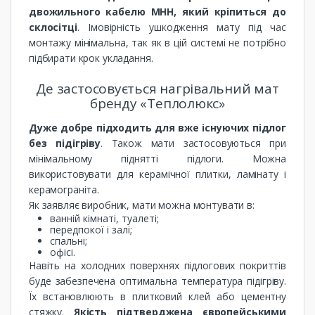
двожильного кабелю МНН, який кріпиться до
склосітці
. Імовірність ушкодження мату під час
монтажу мінімальна, так як в цій системі не потрібно
підбирати крок укладання.
Де застосовується нагрівальний мат
бренду «Теплолюкс»
Дуже добре підходить для вже існуючих підлог
без підігріву
. Також мати застосовуються при
мінімальному піднятті підлоги. Можна
використовувати для керамічної плитки, ламінату і
керамограніта.
Як заявляє виробник, мати можна монтувати в:
ванній кімнаті, туалеті;
передпокої і залі;
спальні;
офісі.
Навіть на холодних поверхнях підлогових покриттів
буде забезпечена оптимальна температура підігріву.
Їх встановлюють в плитковий клей або цементну
стяжку.
Якість підтверджена європейськими