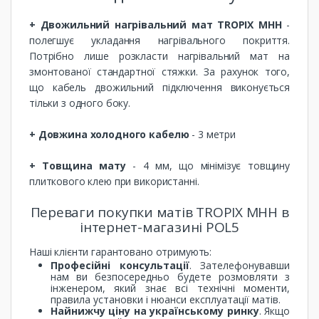
+ Двожильний нагрівальний мат TROPIX МНН
-
полегшує укладання нагрівального покриття.
Потрібно лише розкласти нагрівальний мат на
змонтованої стандартної стяжки. За рахунок того,
що кабель двожильний підключення виконується
тільки з одного боку.
+ Довжина холодного кабелю
- 3 метри
+ Товщина мату
- 4 мм, що мінімізує товщину
плиткового клею при використанні.
Переваги покупки матів TROPIX МНН в
інтернет-магазині POL5
Наші клієнти гарантовано отримують:
Професійні консультації
. Зателефонувавши
нам ви безпосередньо будете розмовляти з
інженером, який знає всі технічні моменти,
правила установки і нюанси експлуатації матів.
Найнижчу ціну на українському ринку
. Якщо