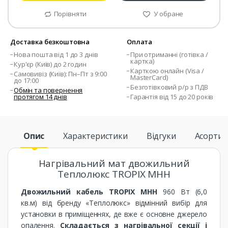
Порівняти
У обране
Доставка безкоштовна
Оплата
Нова пошта від 1 до 3 днів
При отриманні (готівка /
картка)
Кур'єр (Київ) до 2 годин
Карткою онлайн (Visa /
Самовивіз (Київ): Пн–Пт з 9:00
MasterCard)
до 17:00
Безготівковий р/р з ПДВ
Обмін та повернення
протягом 14 днів
Гарантія від 15 до 20 років
Опис
Характеристики
Відгуки
Асорти
Нагрівальний мат двожильний
Теплолюкс TROPIX МНН
Двожильний кабель TROPIX МНН
960 Вт (6,0
кв.м) від бренду «Теплолюкс» відмінний вибір для
установки в приміщеннях, де вже є основне джерело
опалення.
Складається з нагрівальної секції і