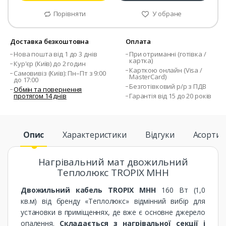
Порівняти
У обране
Доставка безкоштовна
Оплата
Нова пошта від 1 до 3 днів
При отриманні (готівка /
картка)
Кур'єр (Київ) до 2 годин
Карткою онлайн (Visa /
Самовивіз (Київ): Пн–Пт з 9:00
MasterCard)
до 17:00
Безготівковий р/р з ПДВ
Обмін та повернення
протягом 14 днів
Гарантія від 15 до 20 років
Опис
Характеристики
Відгуки
Асорти
Нагрівальний мат двожильний
Теплолюкс TROPIX МНН
Двожильний кабель TROPIX МНН
160 Вт (1,0
кв.м) від бренду «Теплолюкс» відмінний вибір для
установки в приміщеннях, де вже є основне джерело
опалення.
Складається з нагрівальної секції і