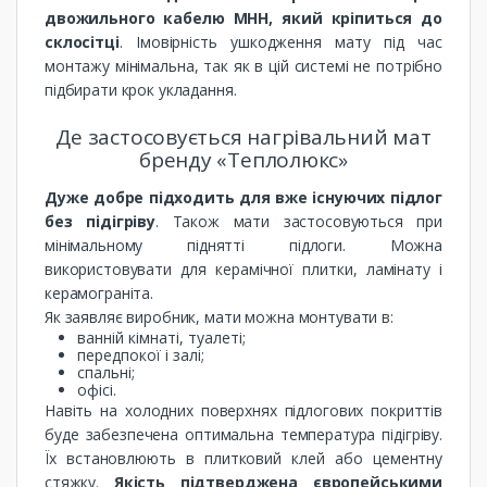
двожильного кабелю МНН, який кріпиться до
склосітці
. Імовірність ушкодження мату під час
монтажу мінімальна, так як в цій системі не потрібно
підбирати крок укладання.
Де застосовується нагрівальний мат
бренду «Теплолюкс»
Дуже добре підходить для вже існуючих підлог
без підігріву
. Також мати застосовуються при
мінімальному піднятті підлоги. Можна
використовувати для керамічної плитки, ламінату і
керамограніта.
Як заявляє виробник, мати можна монтувати в:
ванній кімнаті, туалеті;
передпокої і залі;
спальні;
офісі.
Навіть на холодних поверхнях підлогових покриттів
буде забезпечена оптимальна температура підігріву.
Їх встановлюють в плитковий клей або цементну
стяжку.
Якість підтверджена європейськими