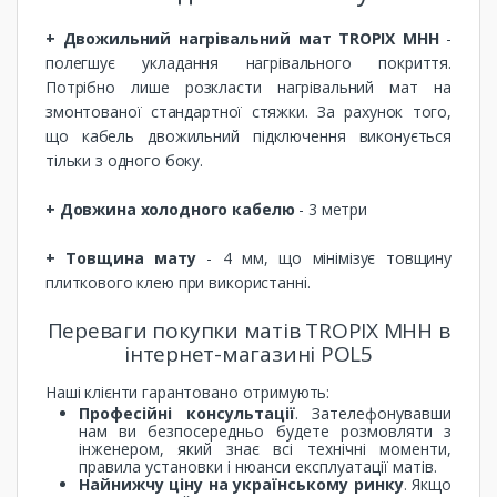
+ Двожильний нагрівальний мат TROPIX МНН
-
полегшує укладання нагрівального покриття.
Потрібно лише розкласти нагрівальний мат на
змонтованої стандартної стяжки. За рахунок того,
що кабель двожильний підключення виконується
тільки з одного боку.
+ Довжина холодного кабелю
- 3 метри
+ Товщина мату
- 4 мм, що мінімізує товщину
плиткового клею при використанні.
Переваги покупки матів TROPIX МНН в
інтернет-магазині POL5
Наші клієнти гарантовано отримують:
Професійні консультації
. Зателефонувавши
нам ви безпосередньо будете розмовляти з
інженером, який знає всі технічні моменти,
правила установки і нюанси експлуатації матів.
Найнижчу ціну на українському ринку
. Якщо