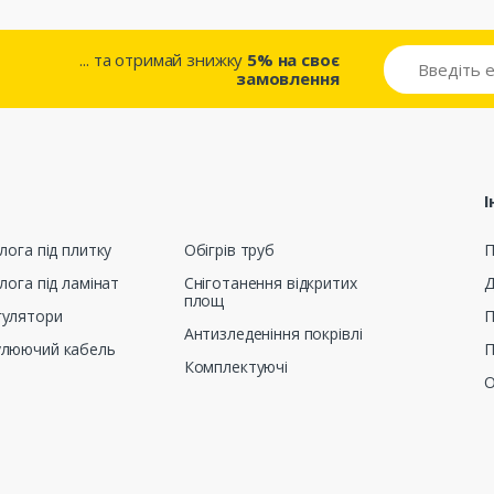
... та отримай знижку
5% на своє
замовлення
І
лога під плитку
Обігрів труб
П
лога під ламінат
Сніготанення відкритих
Д
площ
гулятори
П
Антизледеніння покрівлі
улюючий кабель
П
Комплектуючі
О