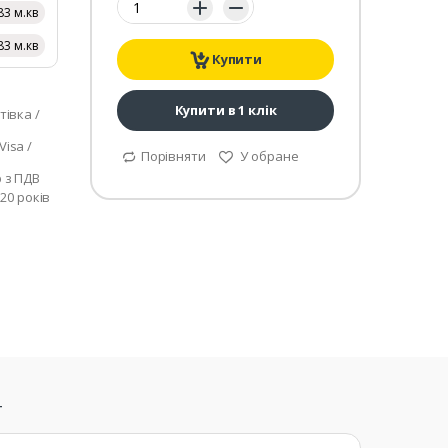
83 м.кв
83 м.кв
Купити
Купити в 1 клік
тівка /
isa /
Порівняти
У обране
р з ПДВ
 20 років
т