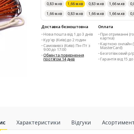
0,83 м.кв
1,66 м.кв
0,83 м.кв
1,66 м.кв
0,
1,66 м.кв
0,83 м.кв
1,66 м.кв
1,66 м.кв
0,
Доставка безкоштовна
Оплата
Нова пошта від 1 до 3 днів
При отриманні (го
картка)
Кур'єр (Київ) до 2 годин
Карткою онлайн (V
Самовивіз (Київ): Пн–Пт з
MasterCard)
9:00 до 17:00
Безготівковий р/
Обмін та повернення
протягом 14 днів
Гарантія від 15 до
ис
Характеристики
Відгуки
Асортимен