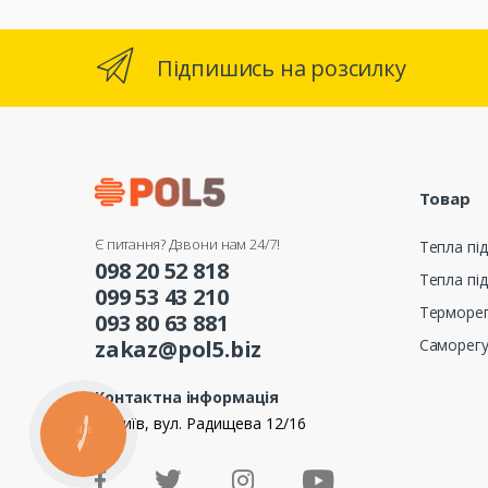
Підпишись на розсилку
Товар
Є питання? Дзвони нам 24/7!
Тепла під
098 20 52 818
Тепла під
099 53 43 210
Терморе
093 80 63 881
Саморег
zakaz@pol5.biz
Контактна інформація
м. Київ, вул. Радищева 12/16
КНОПКА
ЗВ'ЯЗКУ