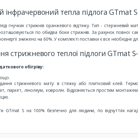
 інфрачервоний тепла підлога GTmat S-
ляді гнучких стрижнів оранжевого відтінку. Тип - стержневий мат
розташовуються по обидва боки стрижнів. За рахунок повної сам
оенергії знижено на 60%. У комплекті поставки є все необхідне д
ня стрижневого теплої підлоги GTmat S-
аткового обігріву:
;
тощо.
дання стрижневого мату: в стяжку або плитковий клей. Терм
нат, паркет, лінолеум, ковролін. Відрізняється простим монтаже
кцію.
ги GTmat S на 100% безпечно для людини, по відчуттях нагад