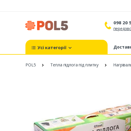
098 20 
передзво
098 
099 
Доставк
Усі категорії
093 
POL5
Тепла підлога під плитку
Нагрівал