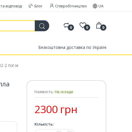
та відповіді
Блог
Співробітництво
UA
0
0
0
Безкоштовна доставка по Україні
2 2 пог.м
пла
Наявність:
На складе
2300 грн
Кількість:
Кількість: