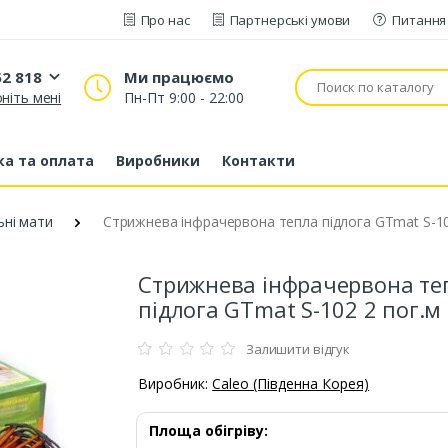
Про нас
Партнерські умови
Питання 
52 818
Ми працюємо
ніть мені
Пн-Пт 9:00 - 22:00
20 52 818
53 43 210
а та оплата
Виробники
Контакти
80 63 881
ьні мати
Стрижнева інфрачервона тепла підлога GTmat S-10
Стрижнева інфрачервона те
підлога GTmat S-102 2 пог.м
Залишити відгук
Виробник:
Caleo (Південна Корея)
Площа обігріву: