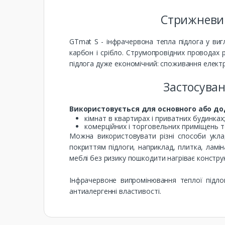
Стрижневий
GTmat S - інфрачервона тепла підлога у виг
карбон і срібло. Струмопровідних проводах 
підлога дуже економічний: споживання електр
Застосуван
Використовується для основного або дод
кімнат в квартирах і приватних будинках
комерційних і торговельних приміщень 
Можна використовувати різні способи укла
покриттям підлоги, наприклад, плитка, ламі
меблі без ризику пошкодити нагріває констру
Інфрачервоне випромінювання теплої підло
антиалергенні властивості.