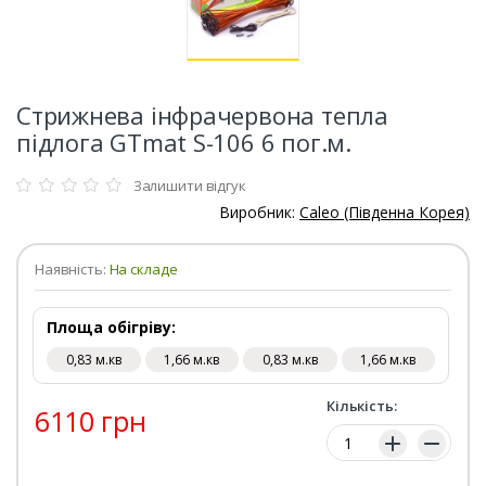
Стрижнева інфрачервона тепла
підлога GTmat S-106 6 пог.м.
Залишити відгук
Виробник:
Caleo (Південна Корея)
Наявність:
На складе
Площа обігріву:
0,83 м.кв
1,66 м.кв
0,83 м.кв
1,66 м.кв
Кількість:
6110 грн
Кількість: