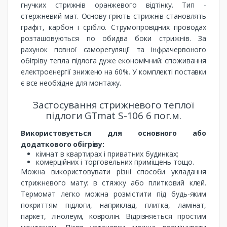
гнучких стрижнів оранжевого відтінку. Тип -
стержневий мат. Основу гріють стрижнів становлять
графіт, карбон і срібло. Струмопровідних проводах
розташовуються по обидва боки стрижнів. За
рахунок повної саморегуляції та інфрачервоного
обігріву тепла підлога дуже економічний: споживання
електроенергії знижено на 60%. У комплекті поставки
є все необхідне для монтажу.
Застосування стрижневого теплої
підлоги GTmat S-106 6 пог.м.
Використовується для основного або
додаткового обігріву:
кімнат в квартирах і приватних будинках;
комерційних і торговельних приміщень тощо.
Можна використовувати різні способи укладання
стрижневого мату: в стяжку або плитковий клей.
Термомат легко можна розмістити під будь-яким
покриттям підлоги, наприклад, плитка, ламінат,
паркет, лінолеум, ковролін. Відрізняється простим