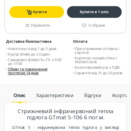
Купити
Купити в 1 клік
Порівняти
У обране
Доставка безкоштовна
Оплата
Нова пошта від 1 до 3 днів
При отриманні (готівка /
картка)
Кур'єр (Київ) до 2 годин
Карткою онлайн (Visa /
Самовивіз (Київ): Пн–Пт з 9:00
MasterCard)
до 17:00
Безготівковий р/р з ПДВ
Обмін та повернення
протягом 14 днів
Гарантія від 15 до 20 років
Опис
Характеристики
Відгуки
Асорти
Стрижневий інфрачервоний тепла
підлога GTmat S-106 6 пог.м.
GTmat S - інфрачервона тепла підлога у вигляді