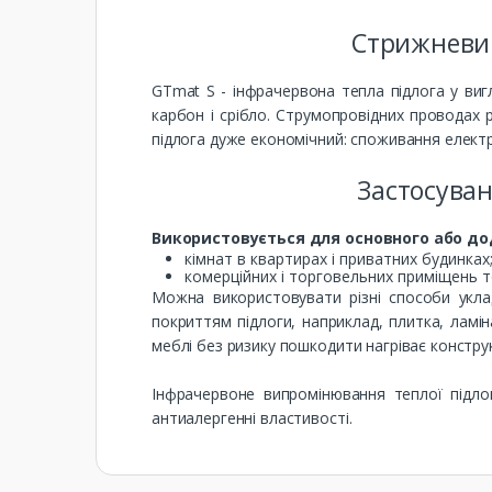
Стрижневий
GTmat S - інфрачервона тепла підлога у виг
карбон і срібло. Струмопровідних проводах 
підлога дуже економічний: споживання електр
Застосуван
Використовується для основного або дод
кімнат в квартирах і приватних будинках
комерційних і торговельних приміщень 
Можна використовувати різні способи укла
покриттям підлоги, наприклад, плитка, ламі
меблі без ризику пошкодити нагріває констру
Інфрачервоне випромінювання теплої підло
антиалергенні властивості.