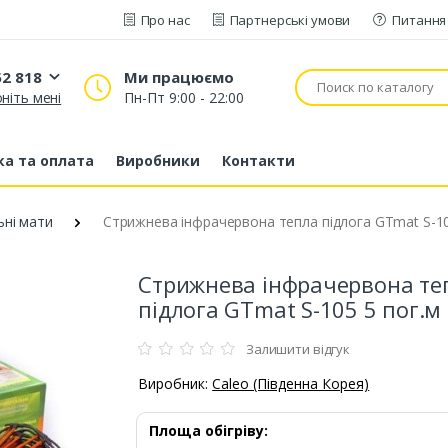
Про нас
Партнерські умови
Питання 
52 818
Ми працюємо
ніть мені
Пн-Пт 9:00 - 22:00
20 52 818
53 43 210
а та оплата
Виробники
Контакти
80 63 881
ьні мати
Стрижнева інфрачервона тепла підлога GTmat S-10
Стрижнева інфрачервона те
підлога GTmat S-105 5 пог.м
Залишити відгук
Виробник:
Caleo (Південна Корея)
Площа обігріву: