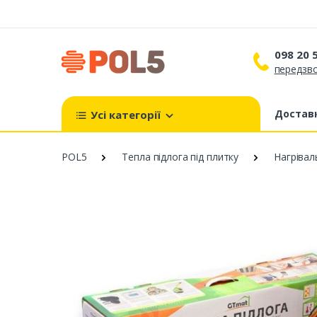
098 20 
передзво
098 
099 
Доставк
Усі категорії
093 
POL5
Тепла підлога під плитку
Нагрівал