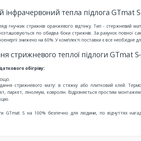
 інфрачервоний тепла підлога GTmat S-
ляді гнучких стрижнів оранжевого відтінку. Тип - стержневий мат
розташовуються по обидва боки стрижнів. За рахунок повної сам
оенергії знижено на 60%. У комплекті поставки є все необхідне д
ня стрижневого теплої підлоги GTmat S-
аткового обігріву:
;
тощо.
дання стрижневого мату: в стяжку або плитковий клей. Терм
нат, паркет, лінолеум, ковролін. Відрізняється простим монтаже
кцію.
ги GTmat S на 100% безпечно для людини, по відчуттях нагад