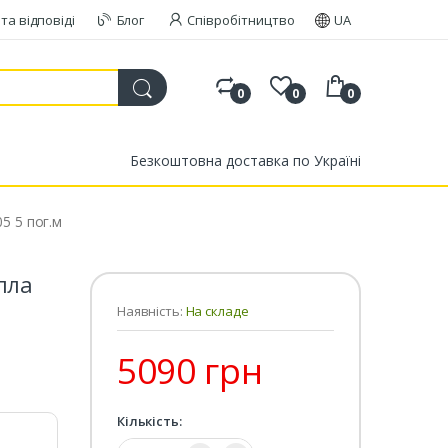
та відповіді
Блог
Співробітництво
UA
0
0
0
Безкоштовна доставка по Україні
5 5 пог.м
пла
Наявність:
На складе
5090 грн
Кількість:
Кількість: