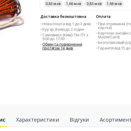
0,83 м.кв
1,66 м.кв
0,83 м.кв
1,66 м.кв
Доставка безкоштовна
Оплата
Нова пошта від 1 до 3 днів
При отриманні (го
картка)
Кур'єр (Київ) до 2 годин
Карткою онлайн (V
Самовивіз (Київ): Пн–Пт з
MasterCard)
9:00 до 17:00
Безготівковий р/
Обмін та повернення
протягом 14 днів
Гарантія від 15 до
ис
Характеристики
Відгуки
Асортимен