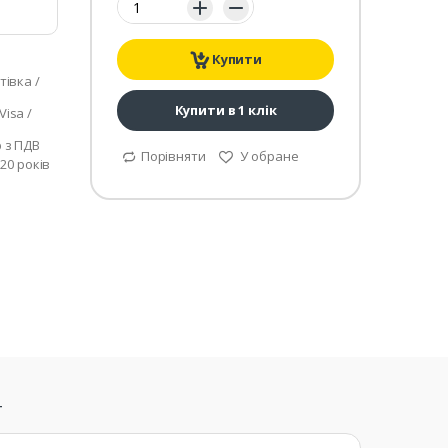
Купити
тівка /
Купити в 1 клік
isa /
р з ПДВ
Порівняти
У обране
 20 років
т