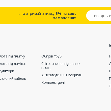
... та отримай знижку
5% на своє
замовлення
І
лога під плитку
Обігрів труб
П
лога під ламінат
Сніготанення відкритих
Д
площ
гулятори
П
Антизледеніння покрівлі
улюючий кабель
П
Комплектуючі
О