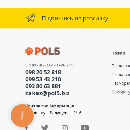
Підпишись на розсилку
Товар
Є питання? Дзвони нам 24/7!
Тепла під
098 20 52 818
Тепла під
099 53 43 210
Терморе
093 80 63 881
Саморег
zakaz@pol5.biz
Контактна інформація
м. Київ, вул. Радищева 12/16
КНОПКА
ЗВ'ЯЗКУ