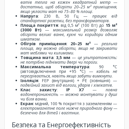
ватів тепла на кожен квадратний метр —
достатньо, щоб обігріти 20–25 м² приміщення,
якщо укласти мат на 75–80 % площі
.
Напруга
: 230 В, 50 Гц —
працює від
стандартної розетки, без трансформаторів
.
Площа покриття
: від 0,5 м² (100 Вт) до
15 м²
(3000 Вт)
—
максимальний розмір дозволяє
обігріти великі ванні, кухні чи коридори одним
шматком
.
Обігрів приміщення
:
20–25 м²
—
реальна
площа, яку можна обігріти, якщо не закривати
мат меблями чи килимами
.
Товщина мата
:
3,5 мм
—
це ультратонкість:
не потрібно піднімати двері чи пороги
.
Максимальна температура
: 90 °C
(автовідключення при +95 °C) —
кабель не
перегрівається, навіть якщо забути вимкнути
.
Ізоляція
: FEP (внутрішня) + PE (зовнішня) —
подвійний захист від вологи, ударів і хімікатів
.
Клас захисту
:
IP X7
—
повна
водонепроникність — можна монтувати у душі
чи біля ванни
.
Екран
: мідний, 100 % покриття з заземленням —
електромагнітне поле нижче природного фону —
безпечно для дітей і вагітних
.
Безпека та Енергоефективність