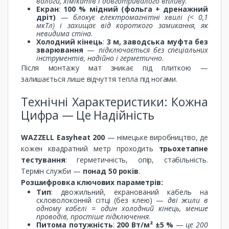
вологи, хімікатів і довготривалого впливу
.
Екран
:
100 % мідний (фольга + дренажний
дріт)
—
блокує електромагнітні хвилі (< 0,1
мкТл) і захищає від короткого замикання, як
невидима стіна
.
Холодний кінець
:
3 м, заводська муфта без
зварювання
—
підключається без спеціальних
інструментів, надійно і герметично
.
Після монтажу мат зникає під плиткою —
залишається лише відчуття тепла під ногами.
Технічні Характеристики: Кожна
Цифра — Це Надійність
WAZZELL Easyheat 200
— німецьке виробництво, де
кожен квадратний метр проходить
трьохетапне
тестування
: герметичність, опір, стабільність.
Термін служби —
понад 50 років
.
Розшифровка ключових параметрів:
Тип
: двожильний, екранований кабель на
скловолоконній сітці (без клею) —
дві жили в
одному кабелі = один холодний кінець, менше
проводів, простіше підключення
.
Питома потужність
:
200 Вт/м² ±5 %
—
це 200