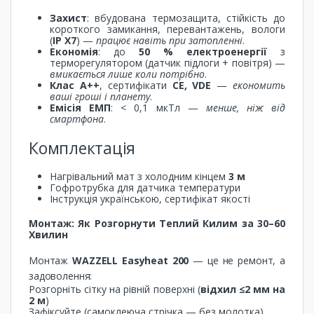
Захист
: вбудована термозащита, стійкість до
короткого замикання, перевантажень, вологи
(
IP X7
) —
працює навіть при затопленні
.
Економія
: до
50 % електроенергії
з
терморегулятором (датчик підлоги + повітря) —
вмикається лише коли потрібно
.
Клас A++
, сертифікати
CE, VDE
—
економить
ваші гроші і планету
.
Емісія ЕМП
: < 0,1 мкТл —
менше, ніж від
смартфона
.
Комплектація
Нагрівальний мат з холодним кінцем
3 м
Гофротрубка для датчика температури
Інструкція українською, сертифікат якості
Монтаж: Як Розгорнути Теплий Килим за 30–60
Хвилин
Монтаж
WAZZELL Easyheat 200
— це не ремонт, а
задоволення:
Розгорніть сітку на рівній поверхні (
відхил ≤2 мм на
2 м
)
Зафіксуйте (самоклеюча стрічка — без молотка)