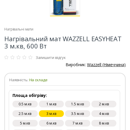
Нагрівальні мати
Нагрівальний мат WAZZELL EASYHEAT
3 м.кв, 600 Вт
Залишити відгук
Виробник:
Wazzell (Німеччина)
Наявність:
На складе
Площа обігріву:
0.5 м.кв
1 м.кв
1.5 м.кв
2 м.кв
2.5 м.кв
3 м.кв
3.5 м.кв
4 м.кв
5 м.кв
6 м.кв
7 м.кв
8 м.кв