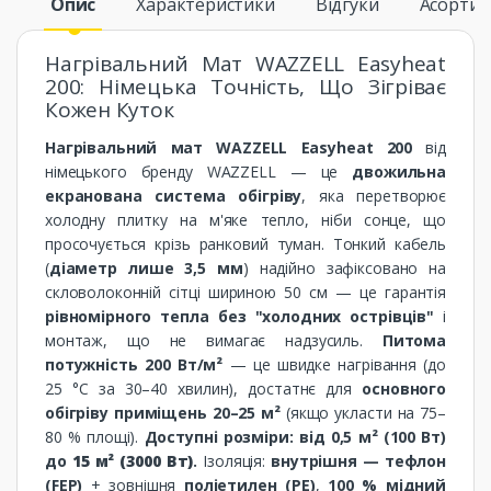
Опис
Характеристики
Відгуки
Асорти
Нагрівальний Мат WAZZELL Easyheat
200: Німецька Точність, Що Зігріває
Кожен Куток
Нагрівальний мат WAZZELL Easyheat 200
від
німецького бренду WAZZELL — це
двожильна
екранована система обігріву
, яка перетворює
холодну плитку на м'яке тепло, ніби сонце, що
просочується крізь ранковий туман. Тонкий кабель
(
діаметр лише 3,5 мм
) надійно зафіксовано на
скловолоконній сітці шириною 50 см — це гарантія
рівномірного тепла без "холодних острівців"
і
монтаж, що не вимагає надзусиль.
Питома
потужність 200 Вт/м²
— це швидке нагрівання (до
25 °C за 30–40 хвилин), достатнє для
основного
обігріву приміщень 20–25 м²
(якщо укласти на 75–
80 % площі).
Доступні розміри: від 0,5 м² (100 Вт)
до
15 м² (3000 Вт)
.
Ізоляція:
внутрішня — тефлон
(FEP)
+ зовнішня
поліетилен (PE)
,
100 % мідний