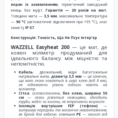
екран із заземленням
, герметичний заводський
кінець без муфт.
Гарантія — 20 років на мат.
Товщина мата —
3,5 мм
, максимальна температура
—
90 °C
(автоматичне відключення при +95 °C), клас
захисту
IP X7
.
Конструкція: Тонкість, Що Не Псує Інтер'єр
WAZZELL Easyheat 200
— це мат, де
кожен міліметр продуманий для
ідеального балансу між міцністю та
непомітністю.
Кабель
: двожильний, мідні багатожильні
нагрівальні жили,
діаметр 3,5 мм
—
це означає,
що мат легко ховається в шарі клею (від 8 мм),
не піднімаючи рівень підлоги навіть на
міліметр
.
Сітка
: скловолоконна,
без клею, ширина 50
см
—
легко ріжеться ножицями, обходить
труби, меблі чи колони, не втрачаючи міцності
.
Ізоляція
:
внутрішня FEP (тефлон)
—
витримує перегріви та механічні навантаження,
як броня для кабелю
; зовнішня
PE
—
захист від