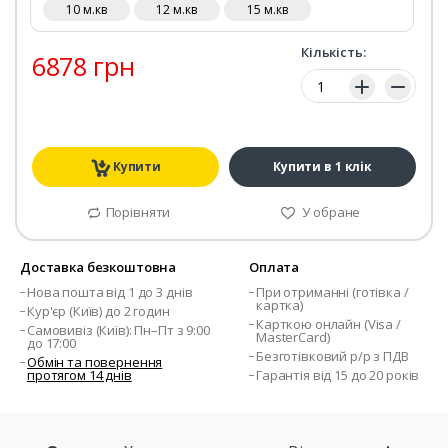
10 м.кв
12 м.кв
15 м.кв
Кількість:
6878 грн
Кількість:
Купити
Купити в 1 клік
Порівняти
У обране
Доставка безкоштовна
Оплата
Нова пошта від 1 до 3 днів
При отриманні (готівка /
картка)
Кур'єр (Київ) до 2 годин
Карткою онлайн (Visa /
Самовивіз (Київ): Пн–Пт з 9:00
MasterCard)
до 17:00
Безготівковий р/р з ПДВ
Обмін та повернення
протягом 14 днів
Гарантія від 15 до 20 років