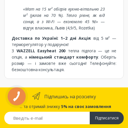
«Мат на 15 м² обігрів кухню-вітальню 23
м² (уклав на 70 %). Тепло рівне, як від
сонця, а з Wi-Fi — економлю 45 %!»
—
відгук власника, Львів (4,9/5, Rozetka)
Доставка по Україні: 1–2 дні
Акція
: від 5 м² —
терморегулятор у подарунок!
З
WAZZELL Easyheat 200
тепла підлога — це не
опція, а
німецький стандарт комфорту
. Оберіть
розмір — і замовте вже сьогодні! Телефонуйте:
безкоштовна консультація.
Підпишись на розсилку
... та отримай знижку
5% на своє замовлення
Підписатися