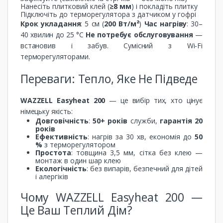
Нанесіть плитковий клей (
≥8 мм
) і покладіть плитку
Підключіть до терморегулятора з датчиком у гофрі
Крок укладання
: 5 см (
200 Вт/м²
)
Час нагріву
: 30–
40 хвилин до 25 °C
Не потребує обслуговування
—
встановив і забув. Сумісний з Wi-Fi
терморегуляторами.
Переваги: Тепло, Яке Не Підведе
WAZZELL Easyheat 200
— це вибір тих, хто цінує
німецьку якість:
Довговічність
:
50+ років
служби,
гарантія 20
років
Ефективність
: нагрів за 30 хв, економія до
50
%
з терморегулятором
Простота
: товщина 3,5 мм, сітка без клею —
монтаж в один шар клею
Екологічність
: без випарів, безпечний для дітей
і алергіків
Чому WAZZELL Easyheat 200 —
Це Ваш Теплий Дім?