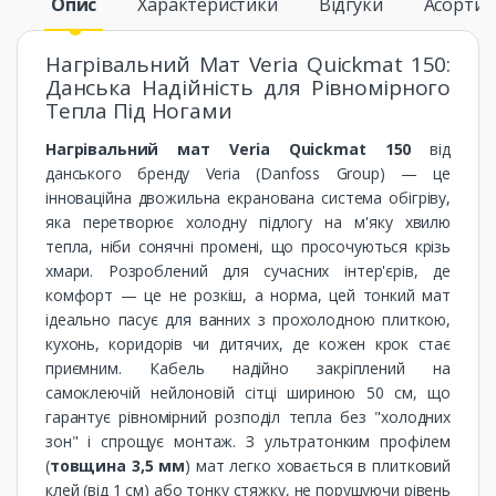
Опис
Характеристики
Відгуки
Асорти
Нагрівальний Мат Veria Quickmat 150:
Данська Надійність для Рівномірного
Тепла Під Ногами
Нагрівальний мат Veria Quickmat 150
від
данського бренду Veria (Danfoss Group) — це
інноваційна двожильна екранована система обігріву,
яка перетворює холодну підлогу на м'яку хвилю
тепла, ніби сонячні промені, що просочуються крізь
хмари. Розроблений для сучасних інтер'єрів, де
комфорт — це не розкіш, а норма, цей тонкий мат
ідеально пасує для ванних з прохолодною плиткою,
кухонь, коридорів чи дитячих, де кожен крок стає
приємним. Кабель надійно закріплений на
самоклеючій нейлоновій сітці шириною 50 см, що
гарантує рівномірний розподіл тепла без "холодних
зон" і спрощує монтаж. З ультратонким профілем
(
товщина 3,5 мм
) мат легко ховається в плитковий
клей (від 1 см) або тонку стяжку, не порушуючи рівень