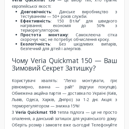
європейської якості:
Довговічність
: Данське виробництво з
тестуванням — 50+ років служби.
Ефективність
: 150 Вт/м² для швидкого
нагрівання; економія до 50% з
терморегулятором.
Простота монтажу
: Самоклеюча сітка
скорочує час; не потребує обчислення кроку.
Екологічність
: Без шкідливих випарів,
безпечний для дітей і алергіків.
Чому Veria Quickmat 150 — Ваш
Зимовий Секрет Затишку?
Користувачі хвалять: "Легко монтувати, гріє
рівномірно, ванна — рай!" (відгуки покупців).
Обмежена акційна партія — доставка по Україні (Київ,
Львів, Одеса, Харків, Дніпро) за 1-2 дні. Акція: з
терморегулятором — знижка 15%!
З
Veria Quickmat 150
тепла підлога — це не просто
опалення, а данський затишок для українського дому.
Оберіть розмір і замовте вже сьогодні! Телефонуйте