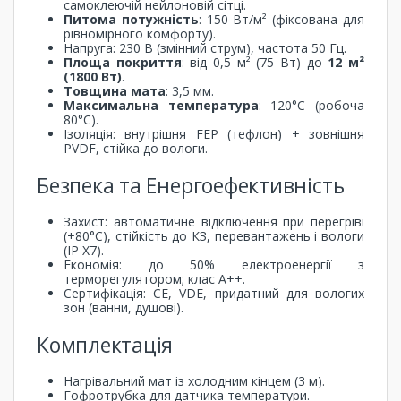
самоклеючій нейлоновій сітці.
Питома потужність
: 150 Вт/м² (фіксована для
рівномірного комфорту).
Напруга: 230 В (змінний струм), частота 50 Гц.
Площа покриття
: від 0,5 м² (75 Вт) до
12 м²
(1800 Вт)
.
Товщина мата
: 3,5 мм.
Максимальна температура
: 120°C (робоча
80°C).
Ізоляція: внутрішня FEP (тефлон) + зовнішня
PVDF, стійка до вологи.
Безпека та Енергоефективність
Захист: автоматичне відключення при перегріві
(+80°C), стійкість до КЗ, перевантажень і вологи
(IP X7).
Економія: до 50% електроенергії з
терморегулятором; клас A++.
Сертифікація: CE, VDE, придатний для вологих
зон (ванни, душові).
Комплектація
Нагрівальний мат із холодним кінцем (3 м).
Гофротрубка для датчика температури.