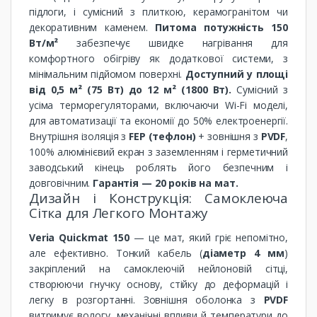
підлоги, і сумісний з плиткою, керамогранітом чи
декоративним каменем.
Питома потужність 150
Вт/м²
забезпечує швидке нагрівання для
комфортного обігріву як додаткової системи, з
мінімальним підйомом поверхні.
Доступний у площі
від 0,5 м² (75 Вт) до 12 м² (1800 Вт).
Сумісний з
усіма терморегуляторами, включаючи Wi-Fi моделі,
для автоматизації та економії до 50% електроенергії.
Внутрішня ізоляція з
FEP (тефлон)
+ зовнішня з
PVDF
,
100% алюмінієвий екран з заземленням і герметичний
заводський кінець роблять його безпечним і
довговічним.
Гарантія — 20 років на мат.
Дизайн і Конструкція: Самоклеюча
Сітка для Легкого Монтажу
Veria Quickmat 150
— це мат, який гріє непомітно,
але ефективно. Тонкий кабель (
діаметр 4 мм
)
закріплений на самоклеючій нейлоновій сітці,
створюючи гнучку основу, стійку до деформацій і
легку в розгортанні. Зовнішня оболонка з
PVDF
витримує вологу, механічні впливи й температури до