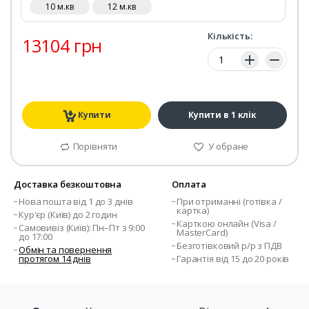
10 м.кв
12 м.кв
Кількість:
13104 грн
Кількість:
Купити
Купити в 1 клік
Порівняти
У обране
Доставка безкоштовна
Оплата
Нова пошта від 1 до 3 днів
При отриманні (готівка /
картка)
Кур'єр (Київ) до 2 годин
Карткою онлайн (Visa /
Самовивіз (Київ): Пн–Пт з 9:00
MasterCard)
до 17:00
Безготівковий р/р з ПДВ
Обмін та повернення
протягом 14 днів
Гарантія від 15 до 20 років