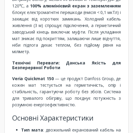
120°C, а
100% алюмінієвий екран з заземленням
блокує електромагнітні перешкоди (емісія < 0,1 мкТл) і
захищає від коротких замикань. Холодний кабель
живлення (3 м) спрощує підключення, а герметичний
заводський кінець виключає муфти. Після укладання
мат зникає під покриттям, залишаючи лише відчуття,
ніби підлога дихає теплом, без підйому рівня на
міліметр.
Технічні Переваги: Данська Якість для
Безперервної Роботи
Veria Quickmat 150
— це продукт Danfoss Group, де
кожен мат тестується на герметичність, опір і
стабільність, гарантуючи роботу без збоїв. Система
для тривалого обігріву, що поєднує потужність з
розумною енергоефективністю.
Основні Характеристики
Тип мата
: двожильний екранований кабель на