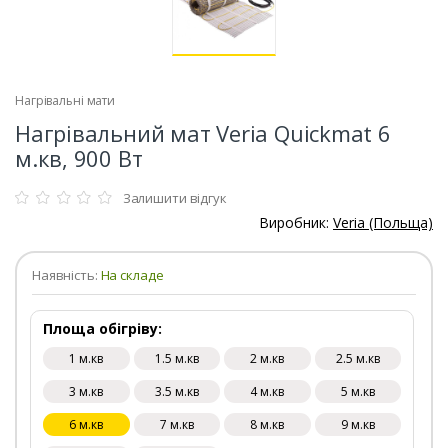
Нагрівальні мати
Нагрівальний мат Veria Quickmat 6
м.кв, 900 Вт
Залишити відгук
Виробник:
Veria (Польща)
Наявність:
На складе
Площа обігріву:
1 м.кв
1.5 м.кв
2 м.кв
2.5 м.кв
3 м.кв
3.5 м.кв
4 м.кв
5 м.кв
6 м.кв
7 м.кв
8 м.кв
9 м.кв