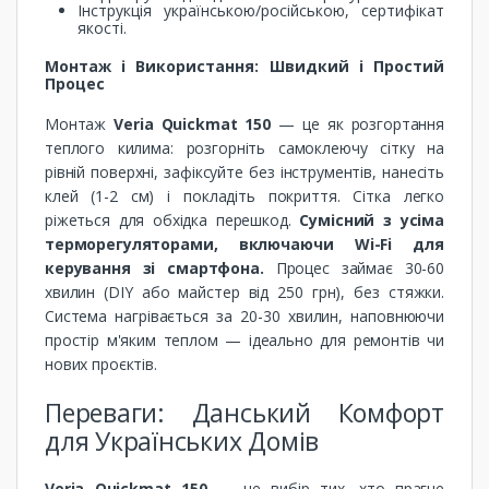
Інструкція українською/російською, сертифікат
якості.
Монтаж і Використання: Швидкий і Простий
Процес
Монтаж
Veria Quickmat 150
— це як розгортання
теплого килима: розгорніть самоклеючу сітку на
рівній поверхні, зафіксуйте без інструментів, нанесіть
клей (1-2 см) і покладіть покриття. Сітка легко
ріжеться для обхідка перешкод.
Сумісний з усіма
терморегуляторами, включаючи Wi-Fi для
керування зі смартфона.
Процес займає 30-60
хвилин (DIY або майстер від 250 грн), без стяжки.
Система нагрівається за 20-30 хвилин, наповнюючи
простір м'яким теплом — ідеально для ремонтів чи
нових проєктів.
Переваги: Данський Комфорт
для Українських Домів
Veria Quickmat 150
— це вибір тих, хто прагне