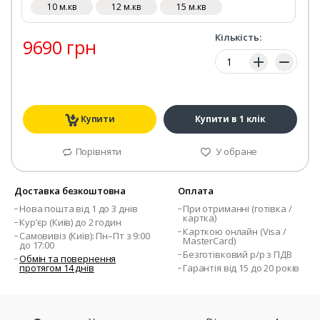
10 м.кв
12 м.кв
15 м.кв
Кількість:
9690 грн
Кількість:
Купити
Купити в 1 клік
Порівняти
У обране
Доставка безкоштовна
Оплата
Нова пошта від 1 до 3 днів
При отриманні (готівка /
картка)
Кур'єр (Київ) до 2 годин
Карткою онлайн (Visa /
Самовивіз (Київ): Пн–Пт з 9:00
MasterCard)
до 17:00
Безготівковий р/р з ПДВ
Обмін та повернення
протягом 14 днів
Гарантія від 15 до 20 років