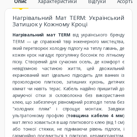
Опис
Характеристики
Відгуки
Асорти
Нагрівальний Мат TERM: Український
Затишок у Кожному Кроці
Нагрівальний мат TERM
від українського бренду
TERM — це справжній твір інженерного мистецтва,
який перетворює холодну підлогу на теплу гавань, де
кожен крок нагадує прогулянку босоніж по літньому
піску. Створений для сучасних осель, де комфорт є
невід’ємною частиною життя, цей двожильний
екранований мат ідеально підходить для ванних із
прохолодною плиткою, затишних кухонь, дитячих
кімнат чи навіть терас. Кабель надійно пришитий до
армуючої сітки зі скловолокна без використання
клею, що забезпечує рівномірний розподіл тепла без
"холодних плям" і спрощує монтаж. Завдяки
ультратонкому профілю (
товщина кабелю 4 мм
)
мат легко ховається в шар плиткового клею (від 1 см)
або тонкої стяжки, не піднімаючи рівень підлоги, і
гармонійно поєднується з плиткою, керамогранітом,