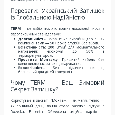
Переваги: Український Затишок
із Глобальною Надійністю
TERM
— це вибір тих, хто прагне локальної якості з
європейськими стандартами:
Довговічність
: Українське виробництво з ЄС-
компонентами — 50+ років служби без збоїв.
Ефективність
: 200 Вт/м² для моментального
нагрівання; економія до 50% з
терморегулятором.
Простота Монтажу
: Пришитий кабель без
клею виключає ризик відшарування.
Екологічність
: Без шкідливих випарів,
безпечний для дітей і алергіків.
Чому TERM — Ваш Зимовий
Секрет Затишку?
Користувачі в захваті: "Монтаж — як магія, тепло —
як сонячний день, ванна стала оазою!" (відгуки з
Rozetka, Epicentr). Обмежена акційна партія —