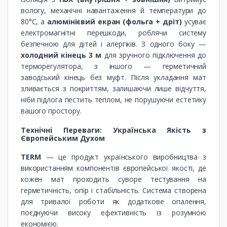
вологу, механічні навантаження й температури до
80°C, а
алюмінієвий екран (фольга + дріт)
усуває
електромагнітні перешкоди, роблячи систему
безпечною для дітей і алергіків. З одного боку —
холодний кінець 3 м
для зручного підключення до
терморегулятора, з іншого — герметичний
заводський кінець без муфт. Після укладання мат
зливається з покриттям, залишаючи лише відчуття,
ніби підлога пестить теплом, не порушуючи естетику
вашого простору.
Технічні Переваги: Українська Якість з
Європейським Духом
TERM
— це продукт українського виробництва з
використанням компонентів європейської якості, де
кожен мат проходить суворе тестування на
герметичність, опір і стабільність. Система створена
для тривалої роботи як додаткове опалення,
поєднуючи високу ефективність із розумною
економією.