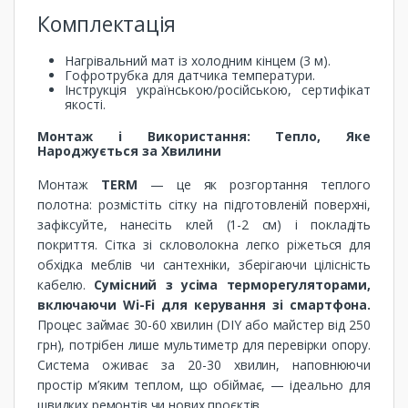
Комплектація
Нагрівальний мат із холодним кінцем (3 м).
Гофротрубка для датчика температури.
Інструкція українською/російською, сертифікат
якості.
Монтаж і Використання: Тепло, Яке
Народжується за Хвилини
Монтаж
TERM
— це як розгортання теплого
полотна: розмістіть сітку на підготовленій поверхні,
зафіксуйте, нанесіть клей (1-2 см) і покладіть
покриття. Сітка зі скловолокна легко ріжеться для
обхідка меблів чи сантехніки, зберігаючи цілісність
кабелю.
Сумісний з усіма терморегуляторами,
включаючи Wi-Fi для керування зі смартфона.
Процес займає 30-60 хвилин (DIY або майстер від 250
грн), потрібен лише мультиметр для перевірки опору.
Система оживає за 20-30 хвилин, наповнюючи
простір м’яким теплом, що обіймає, — ідеально для
швидких ремонтів чи нових проєктів.