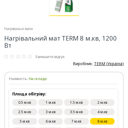
Нагрівальні мати
Нагрівальний мат TERM 8 м.кв, 1200
Вт
Залишити відгук
Виробник:
TERM (Україна)
Наявність:
На складе
Площа обігріву:
0.5 м.кв
1 м.кв
1.5 м.кв
2 м.кв
2.5 м.кв
3 м.кв
3.5 м.кв
4 м.кв
5 м.кв
6 м.кв
7 м.кв
8 м.кв