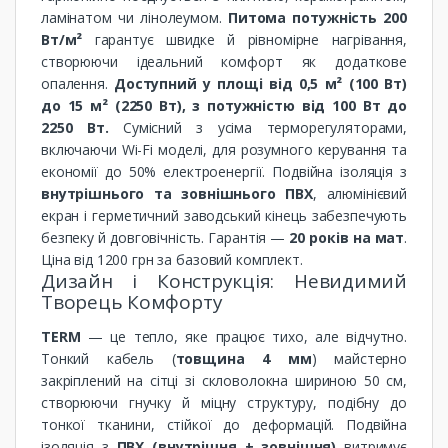
ламінатом чи лінолеумом.
Питома потужність 200
Вт/м²
гарантує швидке й рівномірне нагрівання,
створюючи ідеальний комфорт як додаткове
опалення.
Доступний у площі від 0,5 м² (100 Вт)
до 15 м² (2250 Вт), з потужністю від 100 Вт до
2250 Вт.
Сумісний з усіма терморегуляторами,
включаючи Wi-Fi моделі, для розумного керування та
економії до 50% електроенергії. Подвійна ізоляція з
внутрішнього та зовнішнього ПВХ
, алюмінієвий
екран і герметичний заводський кінець забезпечують
безпеку й довговічність. Гарантія —
20 років на мат
.
Ціна від 1200 грн за базовий комплект.
Дизайн і Конструкція: Невидимий
Творець Комфорту
TERM
— це тепло, яке працює тихо, але відчутно.
Тонкий кабель (
товщина 4 мм
) майстерно
закріплений на сітці зі скловолокна шириною 50 см,
створюючи гнучку й міцну структуру, подібну до
тонкої тканини, стійкої до деформацій. Подвійна
ізоляція з
ПВХ (внутрішня + зовнішня)
витримує