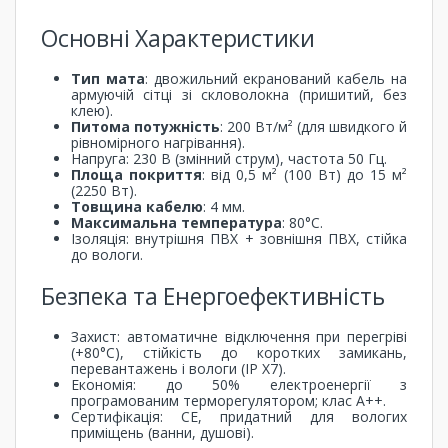
Основні Характеристики
Тип мата
: двожильний екранований кабель на
армуючій сітці зі скловолокна (пришитий, без
клею).
Питома потужність
: 200 Вт/м² (для швидкого й
рівномірного нагрівання).
Напруга: 230 В (змінний струм), частота 50 Гц.
Площа покриття
: від 0,5 м² (100 Вт) до 15 м²
(2250 Вт).
Товщина кабелю
: 4 мм.
Максимальна температура
: 80°C.
Ізоляція: внутрішня ПВХ + зовнішня ПВХ, стійка
до вологи.
Безпека та Енергоефективність
Захист: автоматичне відключення при перегріві
(+80°C), стійкість до коротких замикань,
перевантажень і вологи (IP X7).
Економія: до 50% електроенергії з
програмованим терморегулятором; клас A++.
Сертифікація: CE, придатний для вологих
приміщень (ванни, душові).