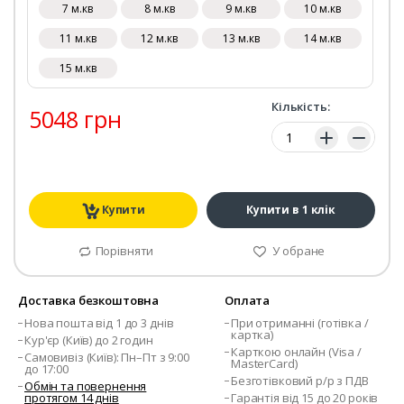
7 м.кв
8 м.кв
9 м.кв
10 м.кв
11 м.кв
12 м.кв
13 м.кв
14 м.кв
15 м.кв
Кількість:
5048 грн
Кількість:
Купити
Купити в 1 клік
Порівняти
У обране
Доставка безкоштовна
Оплата
Нова пошта від 1 до 3 днів
При отриманні (готівка /
картка)
Кур'єр (Київ) до 2 годин
Карткою онлайн (Visa /
Самовивіз (Київ): Пн–Пт з 9:00
MasterCard)
до 17:00
Безготівковий р/р з ПДВ
Обмін та повернення
протягом 14 днів
Гарантія від 15 до 20 років