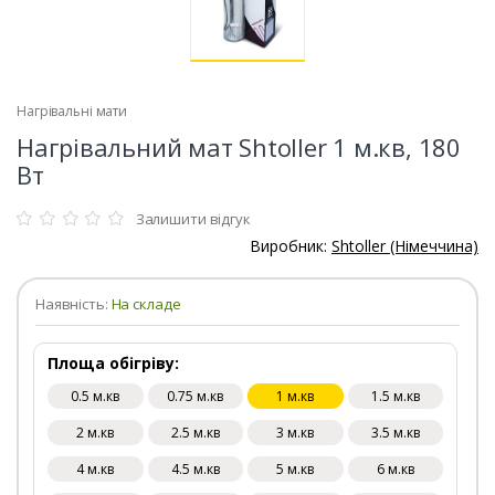
Нагрівальні мати
Нагрівальний мат Shtoller 1 м.кв, 180
Вт
Залишити відгук
Виробник:
Shtoller (Німеччина)
Наявність:
На складе
Площа обігріву:
0.5 м.кв
0.75 м.кв
1 м.кв
1.5 м.кв
2 м.кв
2.5 м.кв
3 м.кв
3.5 м.кв
4 м.кв
4.5 м.кв
5 м.кв
6 м.кв