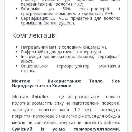
перевантажень і вологи (IP X7).
Економія: до 50% електроенергії з
програмованим терморегулятором; клас A++.
Сертифікація: CE, VDE, придатний для вологих
приміщень (ванни, душові).
Комплектація
Нагрівальний мат із холодним кінцем (3 м).
Гофротрубка для датчика температури.
Інструкція українською/російською, сертифікат
якості.
Опціонально: терморегулятор, монтажна
стрічка.
Монтаж і Використання: Тепло, Яке
Народжується за Хвилини
Монтаж
Shtoller
— це як розгортання теплого
полотна: розмістіть сітку на підготовленій поверхні,
зафіксуйте, нанесіть клей (1-2 см) і покладіть
покриття. Капронова сітка легко ріжеться для обхідка
меблів чи сантехніки, зберігаючи цілісність кабелю.
Сумісний із усіма терморегуляторами,