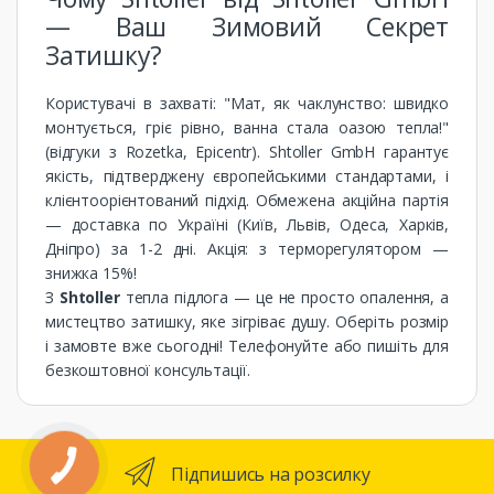
— Ваш Зимовий Секрет
Затишку?
Користувачі в захваті: "Мат, як чаклунство: швидко
монтується, гріє рівно, ванна стала оазою тепла!"
(відгуки з Rozetka, Epicentr). Shtoller GmbH гарантує
якість, підтверджену європейськими стандартами, і
клієнтоорієнтований підхід. Обмежена акційна партія
— доставка по Україні (Київ, Львів, Одеса, Харків,
Дніпро) за 1-2 дні. Акція: з терморегулятором —
знижка 15%!
З
Shtoller
тепла підлога — це не просто опалення, а
мистецтво затишку, яке зігріває душу. Оберіть розмір
і замовте вже сьогодні! Телефонуйте або пишіть для
безкоштовної консультації.
Підпишись на розсилку