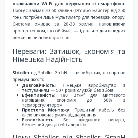
включаючи Wi-Fi для керування зі смартфона.
Процес займає 30-60 хвилин (DIY або майстер від 250
грн), потрібен лише мультиметр для перевірки опору.
Система оживає за 20-30 хвилин, наповнюючи
простір теплом, що обіймає, — ідеально для швидких
ремонтів чи нових проєктів.
Переваги: Затишок, Економія та
Німецька Надійність
Shtoller
від Shtoller GmbH — це вибір тих, хто прагне
преміум-якості:
Довговічність
: Німецьке виробництво з
тестуванням — 50+ років служби без збоїв.
Ефективність
: 180 Вт/м² для миттєвого
нагрівання; економія до 50% з
терморегулятором.
Простота Монтажу
: Пришитий кабель без
клею виключає ризик відшарування.
Екологічність
: Без шкідливих випарів,
безпечний для дітей і алергіків.
Чому Shtoller від Shtoller GmbH