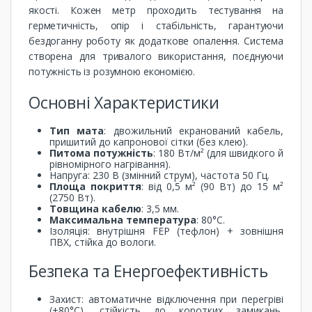
якості. Кожен метр проходить тестування на
герметичність, опір і стабільність, гарантуючи
бездоганну роботу як додаткове опалення. Система
створена для тривалого використання, поєднуючи
потужність із розумною економією.
Основні Характеристики
Тип мата
: двожильний екранований кабель,
пришитий до капронової сітки (без клею).
Питома потужність
: 180 Вт/м² (для швидкого й
рівномірного нагрівання).
Напруга: 230 В (змінний струм), частота 50 Гц.
Площа покриття
: від 0,5 м² (90 Вт) до 15 м²
(2750 Вт).
Товщина кабелю
: 3,5 мм.
Максимальна температура
: 80°C.
Ізоляція: внутрішня FEP (тефлон) + зовнішня
ПВХ, стійка до вологи.
Безпека та Енергоефективність
Захист: автоматичне відключення при перегріві
(+80°C), стійкість до коротких замикань,