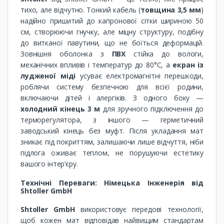
тихо, але відчутно. Тонкий кабель (
товщина 3,5 мм
)
надійно пришитий до капронової сітки шириною 50
см, створюючи гнучку, але міцну структуру, подібну
до витканої павутини, що не боїться деформацій.
Зовнішня оболонка з
ПВХ
стійка до вологи,
механічних впливів і температур до 80°C, а
екран із
лудженої міді
усуває електромагнітні перешкоди,
роблячи систему безпечною для всієї родини,
включаючи дітей і алергіків. З одного боку —
холодний кінець 3 м
для зручного підключення до
терморегулятора, з іншого — герметичний
заводський кінець без муфт. Після укладання мат
зникає під покриттям, залишаючи лише відчуття, ніби
підлога оживає теплом, не порушуючи естетику
вашого інтер’єру.
Технічні Переваги: Німецька Інженерія від
Shtoller GmbH
Shtoller GmbH
використовує передові технології,
щоб кожен мат відповідав найвищим стандартам