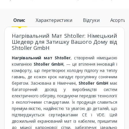
Опис
Характеристики
Відгуки
Асорти
Нагрівальний Мат Shtoller: Німецький
Шедевр для Затишку Вашого Дому від
Shtoller GmbH
Нагрівальний мат Shtoller
, створений німецькою
компанією
Shtoller GmbH
, — це втілення інновацій і
комфорту, що перетворює холодну підлогу на теплу
гавань, де кожен крок нагадує прогулянку сонячним
берегом. Заснована в Німеччині,
Shtoller GmbH
має
багаторічний досвід у виробництві систем
електричного обігріву, поєднуючи передові технології
з екологічними стандартами. Їх продукція славиться
преміум-якістю, надійністю та увагою до деталей, що
підтверджується сертифікатами CE і VDE. Цей
двожильний екранований мат із кабелем, пришитим
до міцної капронової сітки, забезпечує ідеально