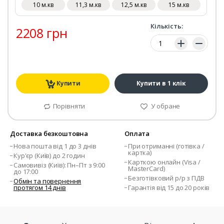
10 м.кв
11,3 м.кв
12,5 м.кв
15 м.кв
Кількість:
2208 грн
Кількість:
Купити
Купити в 1 клік
Порівняти
У обране
Доставка безкоштовна
Оплата
Нова пошта від 1 до 3 днів
При отриманні (готівка /
картка)
Кур'єр (Київ) до 2 годин
Карткою онлайн (Visa /
Самовивіз (Київ): Пн–Пт з 9:00
MasterCard)
до 17:00
Безготівковий р/р з ПДВ
Обмін та повернення
протягом 14 днів
Гарантія від 15 до 20 років