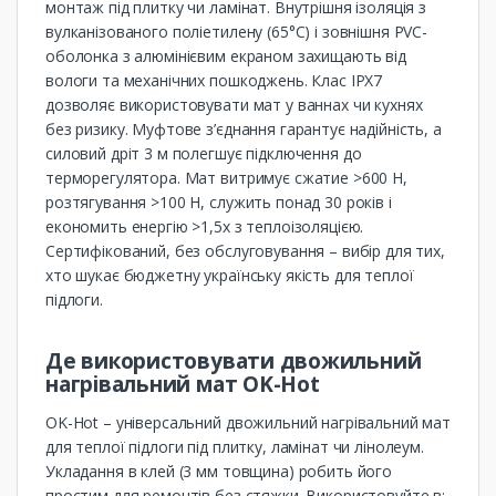
монтаж під плитку чи ламінат. Внутрішня ізоляція з
вулканізованого поліетилену (65°C) і зовнішня PVC-
оболонка з алюмінієвим екраном захищають від
вологи та механічних пошкоджень. Клас IPX7
дозволяє використовувати мат у ваннах чи кухнях
без ризику. Муфтове з’єднання гарантує надійність, а
силовий дріт 3 м полегшує підключення до
терморегулятора. Мат витримує сжатие >600 Н,
розтягування >100 Н, служить понад 30 років і
економить енергію >1,5x з теплоізоляцією.
Сертифікований, без обслуговування – вибір для тих,
хто шукає бюджетну українську якість для теплої
підлоги.
Де використовувати двожильний
нагрівальний мат OK-Hot
OK-Hot – універсальний двожильний нагрівальний мат
для теплої підлоги під плитку, ламінат чи лінолеум.
Укладання в клей (3 мм товщина) робить його
простим для ремонтів без стяжки. Використовуйте в: