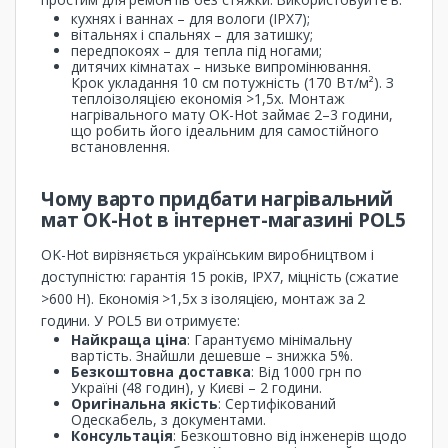
кухнях і ваннах – для вологи (IPX7);
вітальнях і спальнях – для затишку;
передпокоях – для тепла під ногами;
дитячих кімнатах – низьке випромінювання.
Крок укладання 10 см потужність (170 Вт/м²). З
теплоізоляцією економія >1,5x. Монтаж
нагрівального мату OK-Hot займає 2–3 години,
що робить його ідеальним для самостійного
встановлення.
Чому варто придбати нагрівальний
мат OK-Hot в інтернет-магазині POL5
OK-Hot вирізняється українським виробництвом і
доступністю: гарантія 15 років, IPX7, міцність (сжатие
>600 Н). Економія >1,5x з ізоляцією, монтаж за 2
години. У POL5 ви отримуєте:
Найкраща ціна
: Гарантуємо мінімальну
вартість. Знайшли дешевше – знижка 5%.
Безкоштовна доставка
: Від 1000 грн по
Україні (48 годин), у Києві – 2 години.
Оригінальна якість
: Сертифікований
Одескабель, з документами.
Консультація
: Безкоштовно від інженерів щодо