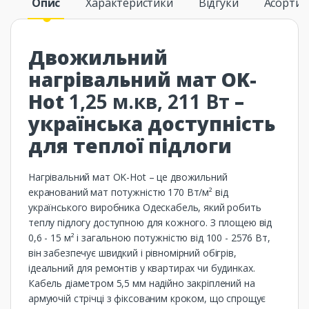
Опис
Характеристики
Відгуки
Асорти
Двожильний
нагрівальний мат OK-
Hot
1,25 м.кв, 211 Вт
–
українська доступність
для теплої підлоги
Нагрівальний мат OK-Hot – це двожильний
екранований мат потужністю 170 Вт/м² від
українського виробника Одескабель, який робить
теплу підлогу доступною для кожного. З площею від
0,6 - 15 м² і загальною потужністю від 100 - 2576 Вт,
він забезпечує швидкий і рівномірний обігрів,
ідеальний для ремонтів у квартирах чи будинках.
Кабель діаметром 5,5 мм надійно закріплений на
армуючій стрічці з фіксованим кроком, що спрощує