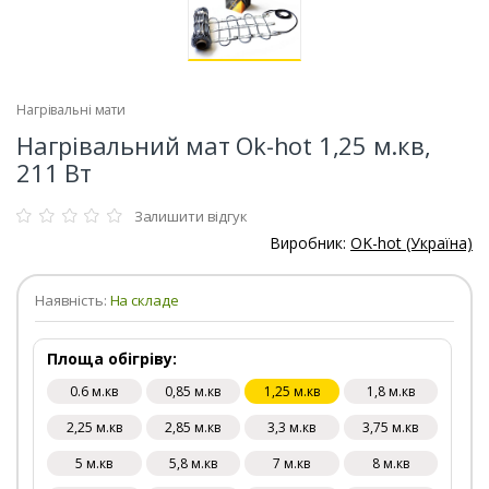
Нагрівальні мати
Нагрівальний мат Ok-hot 1,25 м.кв,
211 Вт
Залишити відгук
Виробник:
OK-hot (Україна)
Наявність:
На складе
Площа обігріву:
0.6 м.кв
0,85 м.кв
1,25 м.кв
1,8 м.кв
2,25 м.кв
2,85 м.кв
3,3 м.кв
3,75 м.кв
5 м.кв
5,8 м.кв
7 м.кв
8 м.кв