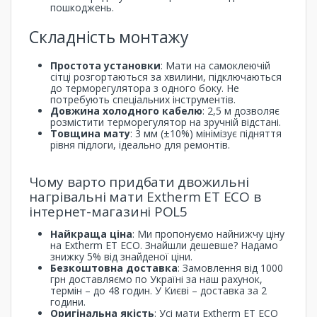
пошкоджень.
Складність монтажу
Простота установки
: Мати на самоклеючій
сітці розгортаються за хвилини, підключаються
до терморегулятора з одного боку. Не
потребують спеціальних інструментів.
Довжина холодного кабелю
: 2,5 м дозволяє
розмістити терморегулятор на зручній відстані.
Товщина мату
: 3 мм (±10%) мінімізує підняття
рівня підлоги, ідеально для ремонтів.
Чому варто придбати двожильні
нагрівальні мати Extherm ET ECO в
інтернет-магазині POL5
Найкраща ціна
: Ми пропонуємо найнижчу ціну
на Extherm ET ECO. Знайшли дешевше? Надамо
знижку 5% від знайденої ціни.
Безкоштовна доставка
: Замовлення від 1000
грн доставляємо по Україні за наш рахунок,
термін – до 48 годин. У Києві – доставка за 2
години.
Оригінальна якість
: Усі мати Extherm ET ECO