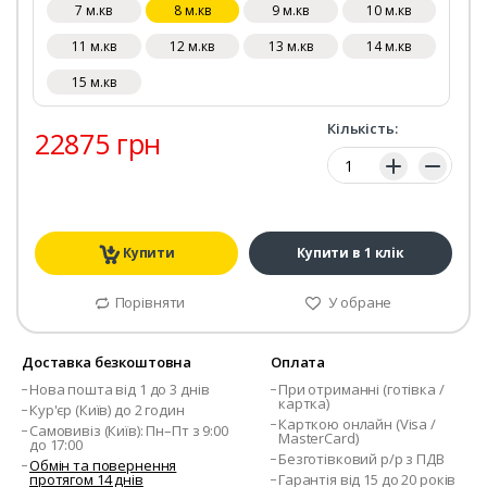
7 м.кв
8 м.кв
9 м.кв
10 м.кв
11 м.кв
12 м.кв
13 м.кв
14 м.кв
15 м.кв
Кількість:
22875 грн
Кількість:
Купити
Купити в 1 клік
Порівняти
У обране
Доставка безкоштовна
Оплата
Нова пошта від 1 до 3 днів
При отриманні (готівка /
картка)
Кур'єр (Київ) до 2 годин
Карткою онлайн (Visa /
Самовивіз (Київ): Пн–Пт з 9:00
MasterCard)
до 17:00
Безготівковий р/р з ПДВ
Обмін та повернення
протягом 14 днів
Гарантія від 15 до 20 років