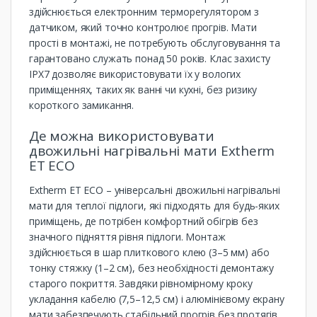
здійснюється електронним терморегулятором з
датчиком, який точно контролює прогрів. Мати
прості в монтажі, не потребують обслуговування та
гарантовано служать понад 50 років. Клас захисту
IPX7 дозволяє використовувати їх у вологих
приміщеннях, таких як ванні чи кухні, без ризику
короткого замикання.
Де можна використовувати
двожильні нагрівальні мати Extherm
ET ECO
Extherm ET ECO – універсальні двожильні нагрівальні
мати для теплої підлоги, які підходять для будь-яких
приміщень, де потрібен комфортний обігрів без
значного підняття рівня підлоги. Монтаж
здійснюється в шар плиткового клею (3–5 мм) або
тонку стяжку (1–2 см), без необхідності демонтажу
старого покриття. Завдяки рівномірному кроку
укладання кабелю (7,5–12,5 см) і алюмінієвому екрану
мати забезпечують стабільний прогрів без протягів