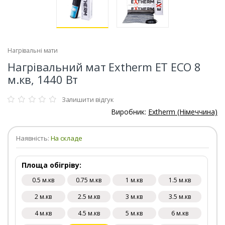
Нагрівальні мати
Нагрівальний мат Extherm ET ECO 8
м.кв, 1440 Вт
Залишити відгук
Виробник:
Extherm (Німеччина)
Наявність:
На складе
Площа обігріву:
0.5 м.кв
0.75 м.кв
1 м.кв
1.5 м.кв
2 м.кв
2.5 м.кв
3 м.кв
3.5 м.кв
4 м.кв
4.5 м.кв
5 м.кв
6 м.кв