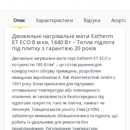
Опис
Характеристики
Відгуки
Асорти
Двожильні нагрівальні мати Extherm
ET ECO 8 м.кв, 1440 Вт – Тепла підлога
під плитку з гарантією 20 років
Двожильні нагрівальні мати серії Extherm ET ECO з
потужністю 180 Вт/м² – це готові рішення для
комфортного обігріву приміщень, розроблені
німецьким виробником A. Rak Waermetechnik GmbH з
1991 року. Вони призначені для підтримки
оптимальної температури або повноцінного
опалення, встановлюються безпосередньо під
підлогове покриття, таке як плитка, ламінат чи
лінолеум. Товщина матів усього 3 мм (±10%)
забезпечує мінімальне збільшення висоти підлоги, що
робить їх ідеальними для ремонтів без
перепланування. Регулювання температури