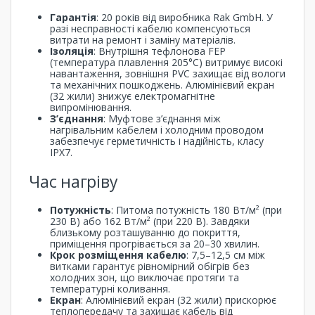
Гарантія
: 20 років від виробника Rak GmbH. У
разі несправності кабелю компенсуються
витрати на ремонт і заміну матеріалів.
Ізоляція
: Внутрішня тефлонова FEP
(температура плавлення 205°C) витримує високі
навантаження, зовнішня PVC захищає від вологи
та механічних пошкоджень. Алюмінієвий екран
(32 жили) знижує електромагнітне
випромінювання.
З’єднання
: Муфтове з’єднання між
нагрівальним кабелем і холодним проводом
забезпечує герметичність і надійність, класу
IPX7.
Час нагріву
Потужність
: Питома потужність 180 Вт/м² (при
230 В) або 162 Вт/м² (при 220 В). Завдяки
близькому розташуванню до покриття,
приміщення прогрівається за 20–30 хвилин.
Крок розміщення кабелю
: 7,5–12,5 см між
витками гарантує рівномірний обігрів без
холодних зон, що виключає протяги та
температурні коливання.
Екран
: Алюмінієвий екран (32 жили) прискорює
теплопередачу та захищає кабель від