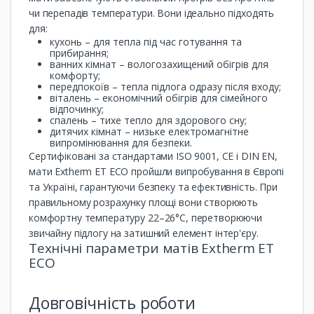
чи перепадів температури. Вони ідеально підходять
для:
кухонь – для тепла під час готування та
прибирання;
ванних кімнат – вологозахищений обігрів для
комфорту;
передпокоїв – тепла підлога одразу після входу;
віталень – економічний обігрів для сімейного
відпочинку;
спалень – тихе тепло для здорового сну;
дитячих кімнат – низьке електромагнітне
випромінювання для безпеки.
Сертифіковані за стандартами ISO 9001, CE і DIN EN,
мати Extherm ET ECO пройшли випробування в Європі
та Україні, гарантуючи безпеку та ефективність. При
правильному розрахунку площі вони створюють
комфортну температуру 22–26°C, перетворюючи
звичайну підлогу на затишний елемент інтер'єру.
Технічні параметри матів Extherm ET
ECO
Довговічність роботи