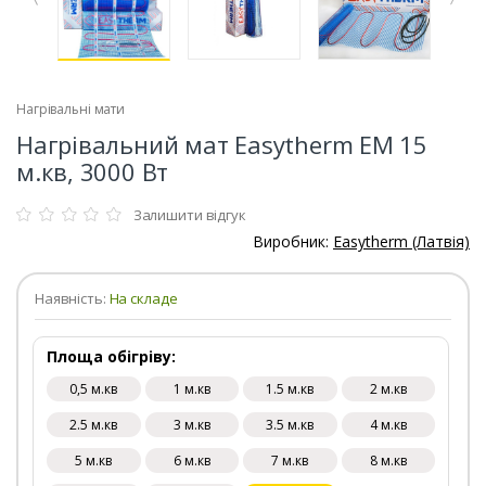
Нагрівальні мати
Нагрівальний мат Easytherm EM 15
м.кв, 3000 Вт
Залишити відгук
Виробник:
Easytherm (Латвія)
Наявність:
На складе
Площа обігріву:
0,5 м.кв
1 м.кв
1.5 м.кв
2 м.кв
2.5 м.кв
3 м.кв
3.5 м.кв
4 м.кв
5 м.кв
6 м.кв
7 м.кв
8 м.кв