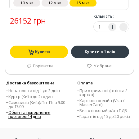
10 м.кв
12 м.кв
15 м.кв
Кількість:
26152 грн
Кількість:
Купити
Купити в 1 клік
Порівняти
У обране
Доставка безкоштовна
Оплата
Нова пошта від 1 до 3 днів
При отриманні (готівка /
картка)
Кур'єр (Київ) до 2 годин
Карткою онлайн (Visa /
Самовивіз (Київ): Пн–Пт з 9:00
MasterCard)
до 17:00
Безготівковий р/р з ПДВ
Обмін та повернення
протягом 14 днів
Гарантія від 15 до 20 років