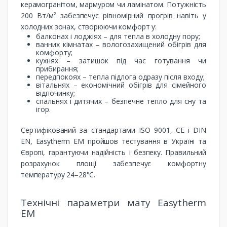
керамогранітом, мармуром чи ламінатом. Потужність
200 Вт/м² забезпечує рівномірний прогрів навіть у
холодних зонах, створюючи комфорт у:
балконах і лоджіях – для тепла в холодну пору;
ванних кімнатах – вологозахищений обігрів для
комфорту;
кухнях – затишок під час готування чи
прибирання;
передпокоях – тепла підлога одразу після входу;
вітальнях – економічний обігрів для сімейного
відпочинку;
спальнях і дитячих – безпечне тепло для сну та
ігор.
Сертифікований за стандартами ISO 9001, CE і DIN
EN, Easytherm EM пройшов тестування в Україні та
Європі, гарантуючи надійність і безпеку. Правильний
розрахунок площі забезпечує комфортну
температуру 24–28°C.
Технічні параметри мату Easytherm
EM