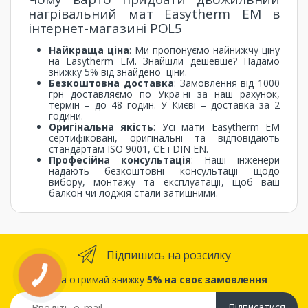
нагрівальний мат Easytherm EM в
інтернет-магазині POL5
Найкраща ціна
: Ми пропонуємо найнижчу ціну
на Easytherm EM. Знайшли дешевше? Надамо
знижку 5% від знайденої ціни.
Безкоштовна доставка
: Замовлення від 1000
грн доставляємо по Україні за наш рахунок,
термін – до 48 годин. У Києві – доставка за 2
години.
Оригінальна якість
: Усі мати Easytherm EM
сертифіковані, оригінальні та відповідають
стандартам ISO 9001, CE і DIN EN.
Професійна консультація
: Наші інженери
надають безкоштовні консультації щодо
вибору, монтажу та експлуатації, щоб ваш
балкон чи лоджія стали затишними.
Підпишись на розсилку
... та отримай знижку
5% на своє замовлення
Підписатися