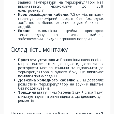
заданої температури на терморегуляторі мат
вимикається, економлячи до 30%
електроенергії.
Крок розміщення кабелю
: 7,5 см між витками
гарантує рівномірний прогрів без "холодних
зон", що особливо ефективно для балконів і
лоджій.
Екран
: Алюмінієва трубка прискорює
теплопередачу та захищає кабель,
забезпечуючи швидке нагрівання поверхні.
Складність монтажу
Простота установки
: Повноцінна клеюча сітка
міцно приклеюється до підлоги, дозволяючи
розгорнути мат за хвилини та підключити до
терморегулятора з одного боку. Це виключає
помилки при укладанні.
Довжина холодного кабелю
: 2,5 м дозволяє
розмістити терморегулятор на зручній відстані
без подовжувачів.
Товщина мату
: 4 мм (кабель 3 мм + сітка 1 мм)
мінімізує підняття рівня підлоги, що ідеально для
ремонтів.
Чому варто придбати двожильний