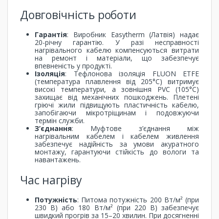
Довговічність роботи
Гарантія
: Виробник Easytherm (Латвія) надає
20-річну гарантію. У разі несправності
нагрівального кабелю компенсуються витрати
на ремонт і матеріали, що забезпечує
впевненість у продукті.
Ізоляція
: Тефлонова ізоляція FLUON ETFE
(температура плавлення від 205°C) витримує
високі температури, а зовнішня PVC (105°C)
захищає від механічних пошкоджень. Плетені
гріючі жили підвищують пластичність кабелю,
запобігаючи мікротріщинам і подовжуючи
термін служби.
З’єднання
: Муфтове з’єднання між
нагрівальним кабелем і кабелем живлення
забезпечує надійність за умови акуратного
монтажу, гарантуючи стійкість до вологи та
навантажень.
Час нагріву
Потужність
: Питома потужність 200 Вт/м² (при
230 В) або 180 Вт/м² (при 220 В) забезпечує
швидкий прогрів за 15–20 хвилин. При досягненні