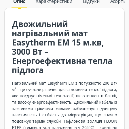
Опис
Характеристики
Відгуки
Асорти
Двожильний
нагрівальний мат
Easytherm EM 15 м.кв,
3000 Вт –
Енергоефективна тепла
підлога
Нагрівальний мат Easytherm EM з потужністю 200 Вт/
м² – це сучасне рішення для створення теплої підлоги,
яке поєднує німецькі технології, виготовлені в Латвії,
та високу енергоефективність. Двожильний кабель із
плетеними гріючими жилами забезпечує підвищену
пластичність і стійкість до мікротріщин, що значно
подовжує термін служби. Тефлонова ізоляція FLUON
ETFE (температура плавлення від 205°C) і зовнішня