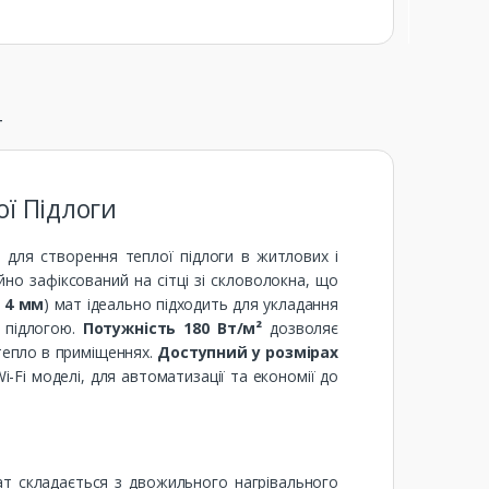
т
ої Підлоги
для створення теплої підлоги в житлових і
йно зафіксований на сітці зі скловолокна, що
 4 мм
) мат ідеально підходить для укладання
ю підлогою.
Потужність 180 Вт/м²
дозволяє
тепло в приміщеннях.
Доступний у розмірах
-Fi моделі, для автоматизації та економії до
Мат складається з двожильного нагрівального