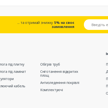
... та отримай знижку
5% на своє
замовлення
І
лога під плитку
Обігрів труб
П
лога під ламінат
Сніготанення відкритих
Д
площ
гулятори
П
Антизледеніння покрівлі
улюючий кабель
П
Комплектуючі
О