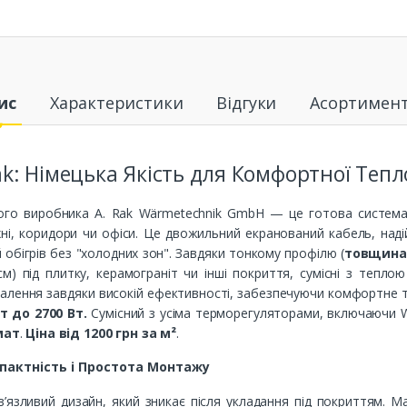
ис
Характеристики
Відгуки
Асортимен
k: Німецька Якість для Комфортної Тепл
ого виробника A. Rak Wärmetechnik GmbH — це готова система 
хні, коридори чи офіси. Це двожильний екранований кабель, наді
обігрів без "холодних зон". Завдяки тонкому профілю (
товщина
м) під плитку, керамограніт чи інші покриття, сумісні з тепло
алення завдяки високій ефективності, забезпечуючи комфортне 
т до 2700 Вт.
Сумісний з усіма терморегуляторами, включаючи Wi
мат
.
Ціна від 1200 грн за м²
.
мпактність і Простота Монтажу
в’язливий дизайн, який зникає після укладання під покриттям. 