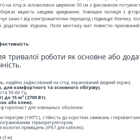
го на сітці зі скловолокна шириною 50 см з фіксованою потужніст
зберігає міцність завдяки армуванню. Зовнішня ізоляція з фторо
чує захист від електромагнітних перешкод і підвищує безпеку. Х
 додаткових з’єднань. Після монтажу мат повністю прихований
Ефективність
я тривалої роботи як основне або дода
чність.
, надійно зафіксований на сітці, екранований (мідний екран).
а, для комфортного та основного обігріву).
ота 50-60 Гц.
) до 15 м² (2700 Вт).
ок або клею).
, фторопласт для зовнішньої оболонки.
 перегріві (+90°C), стійкість до коротких замикань і перевантаж
 програмованим терморегулятором.
я вологих приміщень (IP67 для кабелю).
 (3 м).