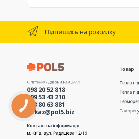
Підпишись на розсилку
Товар
Є питання? Дзвони нам 24/7!
Тепла під
098 20 52 818
Тепла під
099 53 43 210
Терморе
093 80 63 881
Саморег
zakaz@pol5.biz
Контактна інформація
м. Київ, вул. Радищева 12/16