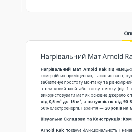
Оп
Нагрівальний Мат Arnold Ra
Нагрівальний мат Arnold Rak
від німецьк
комерційних приміщеннях, таких як ванні, ку
забезпечує простоту монтажу та рівномірний 
в плитковий клей або тонку стяжку (від 1 с
використовувати мат як основне джерело оп
від 0,5 м² до 15 м², з потужністю від 90 В
50% електроенергії. Гарантія —
20 років на 
Візуальна Складова та Конструкція: Ко
Arnold Rak
поєднує функціональність і нена