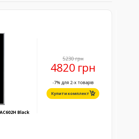
5230 грн
4820 грн
-7% для
2
-х товарів
Купити комплект
AC602H Black