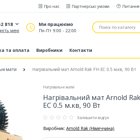
Про нас
Партнерські умови
Питання 
52 818
Ми працюємо
ніть мені
Пн-Пт 9:00 - 22:00
20 52 818
53 43 210
а та оплата
Виробники
Контакти
80 63 881
ьні мати
Нагрівальний мат Arnold Rak FH-EC 0.5 м.кв, 90 Вт
Нагрівальні мати
Нагрівальний мат Arnold Rak
EC 0.5 м.кв, 90 Вт
Залишити відгук
Виробник:
Arnold Rak (Німеччина)