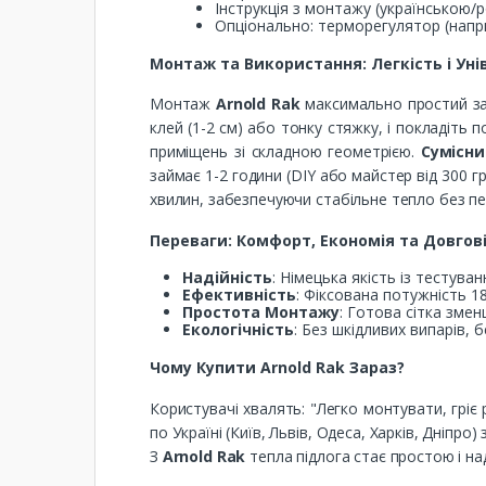
Інструкція з монтажу (українською/р
Опціонально: терморегулятор (напри
Монтаж та Використання: Легкість і Уні
Монтаж
Arnold Rak
максимально простий зав
клей (1-2 см) або тонку стяжку, і покладіть
приміщень зі складною геометрією.
Сумісни
займає 1-2 години (DIY або майстер від 300 г
хвилин, забезпечуючи стабільне тепло без пе
Переваги: Комфорт, Економія та Довгов
Надійність
: Німецька якість із тестув
Ефективність
: Фіксована потужність 1
Простота Монтажу
: Готова сітка змен
Екологічність
: Без шкідливих випарів, б
Чому Купити Arnold Rak Зараз?
Користувачі хвалять: "Легко монтувати, гріє 
по Україні (Київ, Львів, Одеса, Харків, Дніпро
З
Arnold Rak
тепла підлога стає простою і на