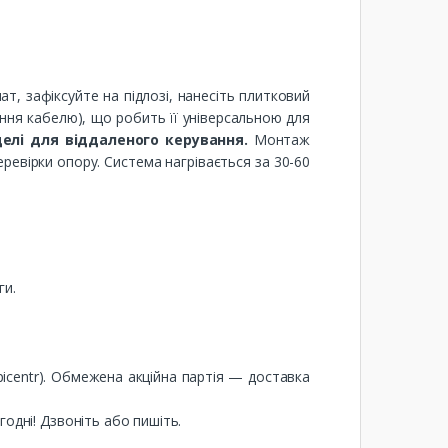
т, зафіксуйте на підлозі, нанесіть плитковий
ення кабелю), що робить її універсальною для
елі для віддаленого керування.
Монтаж
еревірки опору. Система нагрівається за 30-60
ги.
Epicentr). Обмежена акційна партія — доставка
одні! Дзвоніть або пишіть.