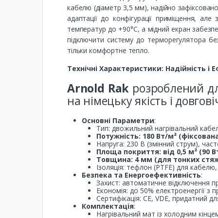
кабелю (діаметр 3,5 мм), надійно зафіксовано
адаптації до конфігурації приміщення, але 
температур до +90°C, а мідний екран забезпе
підключити систему до терморегулятора без
тільки комфортне тепло.
Технічні Характеристики: Надійність і 
Arnold Rak
розроблений дл
на німецьку якість і довгові
Основні Параметри
:
Тип: двожильний нагрівальний кабель
Потужність: 180 Вт/м² (фіксован
Напруга: 230 В (змінний струм), част
Площа покриття: від 0,5 м² (90 Вт
Товщина: 4 мм (для тонких стяж
Ізоляція: тефлон (PTFE) для кабелю
Безпека та Енергоефективність
:
Захист: автоматичне відключення при
Економія: до 50% електроенергії з
Сертифікація: CE, VDE, придатний дл
Комплектація
:
Нагрівальний мат із холодним кінцем