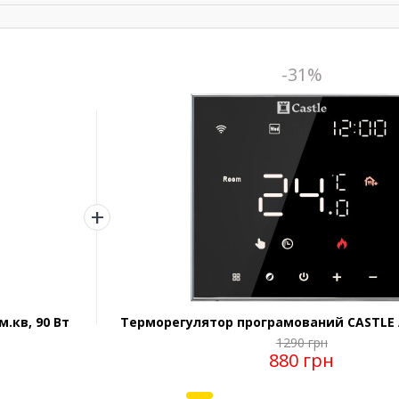
-31%
м.кв, 90 Вт
Терморегулятор програмований CASTLE 
1290 грн
880 грн
1