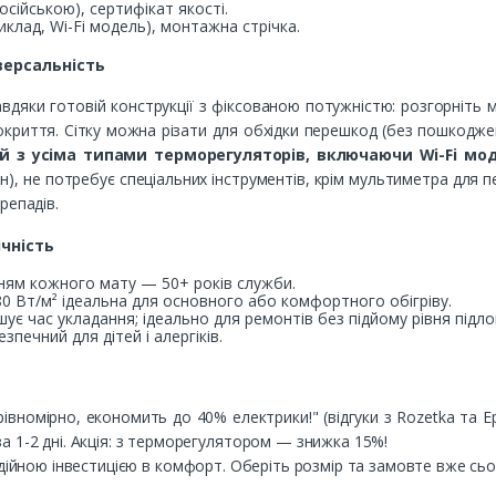
осійською), сертифікат якості.
клад, Wi-Fi модель), монтажна стрічка.
версальність
дяки готовій конструкції з фіксованою потужністю: розгорніть ма
 покриття. Сітку можна різати для обхідки перешкод (без пошкодж
й з усіма типами терморегуляторів, включаючи Wi-Fi мод
рн), не потребує спеціальних інструментів, крім мультиметра для п
репадів.
ічність
анням кожного мату — 50+ років служби.
80 Вт/м² ідеальна для основного або комфортного обігріву.
шує час укладання; ідеально для ремонтів без підйому рівня підло
езпечний для дітей і алергіків.
рівномірно, економить до 40% електрики!" (відгуки з Rozetka та 
) за 1-2 дні. Акція: з терморегулятором — знижка 15%!
дійною інвестицією в комфорт. Оберіть розмір та замовте вже сьог