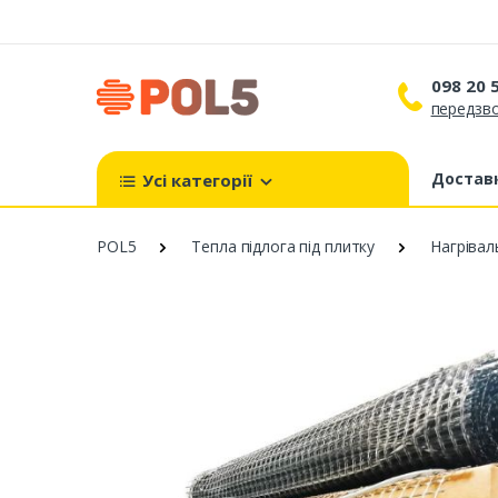
098 20 
передзво
098 
099 
Доставк
Усі категорії
093 
POL5
Тепла підлога під плитку
Нагрівал