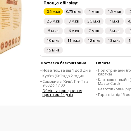
Площа обігріву:
0.5 м.кв
0.75 м.кв
1 м.кв
1.5 м.кв
2.5 м.кв
3 м.кв
3.5 м.кв
4 м.кв
4
5 м.кв
6 м.кв
7 м.кв
8 м.кв
10 м.кв
11 м.кв
12 м.кв
13 м.кв
1
15 м.кв
Доставка безкоштовна
Оплата
Нова пошта від 1 до 3 днів
При отриманні (го
картка)
Кур'єр (Київ) до 2 годин
Карткою онлайн (V
Самовивіз (Київ): Пн–Пт з
MasterCard)
9:00 до 17:00
Безготівковий р/
Обмін та повернення
протягом 14 днів
Гарантія від 15 до