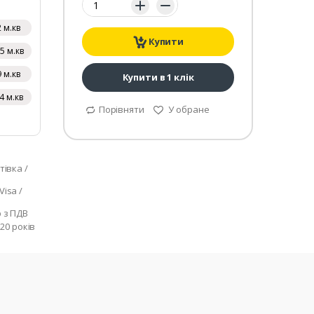
2 м.кв
Купити
.5 м.кв
9 м.кв
Купити в 1 клік
4 м.кв
Порівняти
У обране
тівка /
isa /
р з ПДВ
 20 років