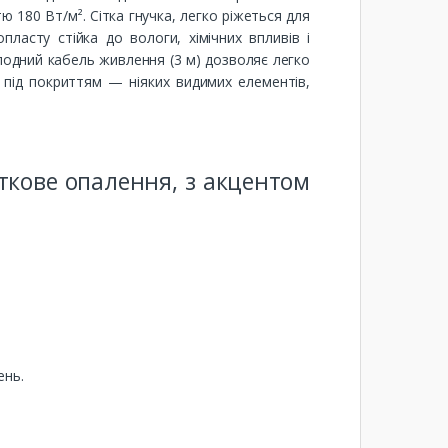
ю 180 Вт/м². Сітка гнучка, легко ріжеться для
пласту стійка до вологи, хімічних впливів і
олодний кабель живлення (3 м) дозволяє легко
 під покриттям — ніяких видимих елементів,
ткове опалення, з акцентом
ень.