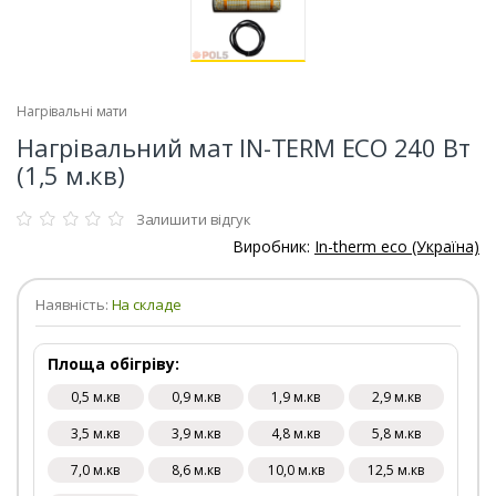
Нагрівальні мати
Нагрівальний мат IN-TERM ECO 240 Вт
(1,5 м.кв)
Залишити відгук
Виробник:
In-therm eco (Україна)
Наявність:
На складе
Площа обігріву:
0,5 м.кв
0,9 м.кв
1,9 м.кв
2,9 м.кв
3,5 м.кв
3,9 м.кв
4,8 м.кв
5,8 м.кв
7,0 м.кв
8,6 м.кв
10,0 м.кв
12,5 м.кв