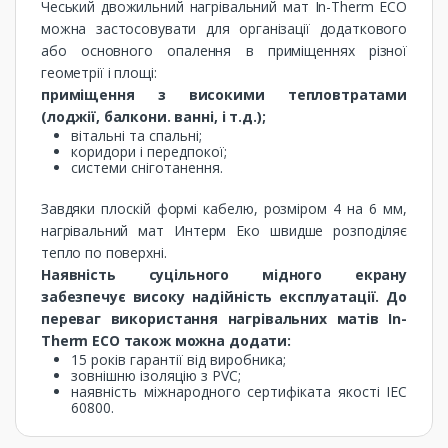
Чеський двожильний нагрівальний мат In-Therm ECO
можна застосовувати для організації додаткового
або основного опалення в приміщеннях різної
геометрії і площі:
приміщення з високими тепловтратами
(лоджії, балкони. ванні, і т.д.);
вітальні та спальні;
коридори і передпокої;
системи сніготанення.
Завдяки плоскій формі кабелю, розміром 4 на 6 мм,
нагрівальний мат Интерм Еко швидше розподіляє
тепло по поверхні.
Наявність суцільного мідного екрану
забезпечує високу надійність експлуатації. До
переваг використання нагрівальних матів In-
Therm ECO також можна додати:
15 років гарантії від виробника;
зовнішню ізоляцію з PVC;
наявність міжнародного сертифіката якості IEC
60800.