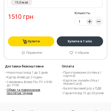
15,0 м.кв
Кількість:
1510 грн
Кількість:
Купити
Купити в 1 клік
Порівняти
У обране
Доставка безкоштовна
Оплата
Нова пошта від 1 до 3 днів
При отриманні (готівка /
картка)
Кур'єр (Київ) до 2 годин
Карткою онлайн (Visa /
Самовивіз (Київ): Пн–Пт з 9:00
MasterCard)
до 17:00
Безготівковий р/р з ПДВ
Обмін та повернення
протягом 14 днів
Гарантія від 15 до 20 років