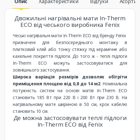
Опис
Характеристики
Відгуки
Асорти
Двожильні нагрівальні мати In-Therm
ECO від чеського виробника Fenix
Чеські нагрівальні мати In-Therm ECO від бренду Fenix ​​
призначені для безпосереднього монтажу в
плитковий клей або тонку стяжку під керамічне або
кахельне покриття підлоги. До того ж - теплі підлоги
In-Therm ECO можуть застосовуватися для
зовнішнього застосування.
Широка варіація розмірів дозволяє обігріти
приміщення площею від 0,8 до 14 м2
. Номінальна
потужність систем на основі матів In-Therm ECO
становить 185 Вт при 220 В і 200 Вт при 230 В. На
нагрівальному мате шириною в 50 см, крок кабелю
становить 10 см.
Де можна застосовувати теплі підлоги
In-Therm ECO від Fenix