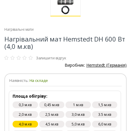
Нагрівальні мати
Нагрівальний мат Hemstedt DH 600 Вт
(4,0 м.кв)
Залишити відгук
Виробник:
Hemstedt (Германія)
Наявність:
На складе
Площа обігріву:
0,3 м.кв
0,45 м.кв
1 м.кв
1,5 м.кв
2,0 м.кв
2,5 м.кв
3,0 м.кв
3.5 м.кв
4,0 м.кв
4,5 м.кв
5,0 м.кв
6,0 м.кв