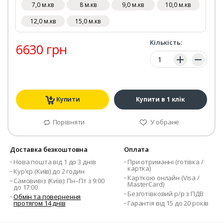
7,0 м.кв
8 м.кв
9,0 м.кв
10,0 м.кв
12,0 м.кв
15,0 м.кв
Кількість:
6630 грн
Кількість:
Купити
Купити в 1 клік
Порівняти
У обране
Доставка безкоштовна
Оплата
Нова пошта від 1 до 3 днів
При отриманні (готівка /
картка)
Кур'єр (Київ) до 2 годин
Карткою онлайн (Visa /
Самовивіз (Київ): Пн–Пт з 9:00
MasterCard)
до 17:00
Безготівковий р/р з ПДВ
Обмін та повернення
протягом 14 днів
Гарантія від 15 до 20 років