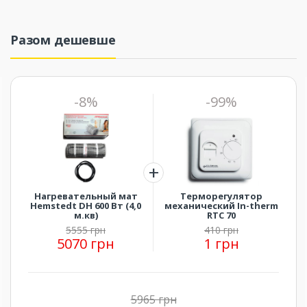
Разом дешевше
-8%
-99%
Нагревательный мат
Терморегулятор
Hemstedt DH 600 Вт (4,0
механический In-therm
м.кв)
RTC 70
5555 грн
410 грн
5070 грн
1 грн
5965 грн