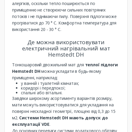
алергіків, оскільки тепло поширюється по
приміщенню не створюючи сильних повітряних
потоків і не піднімаючи пилу. Поверхня підлоги може
прогріватися до 70 ° С. Комфортна температура для
використання 20 - 30 ° С.
Де можна використовувати
електричний нагрівальний мат
Hemstedt DH
Тонкошаровий двожильний мат для
теплої підлоги
Hemstedt DH
можна укладати в будь-якому
приміщенні, наприклад:
у ванній і туалетній кімнатах;
коридорі і передпокої;
спальні або вітальні.
Завдяки широкому асортименту варіантів розміру,
мати можуть використовуватися для укладання на
поверхні нескладної геометрії, площею від 0,3 до 15
м2.
Системи Hemstedt DH мають допуск до
експлуатації VDE
.
До основних переваги системи додаткового обігріву