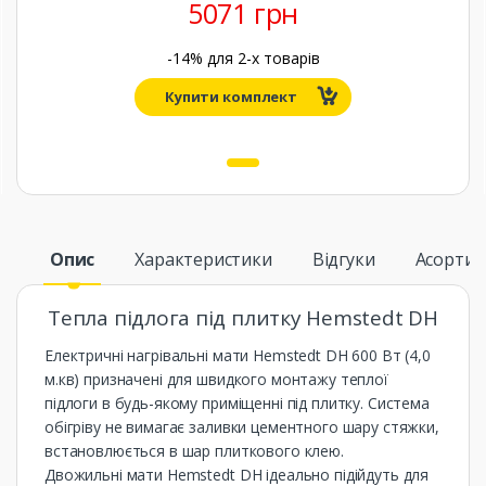
5071 грн
-14% для
2
-х товарів
Купити комплект
1
Опис
Характеристики
Відгуки
Асорти
Тепла підлога під плитку Hemstedt DH
Електричні нагрівальні мати Hemstedt DH 600 Вт (4,0
м.кв) призначені для швидкого монтажу теплої
підлоги в будь-якому приміщенні під плитку. Система
обігріву не вимагає заливки цементного шару стяжки,
встановлюється в шар плиткового клею.
Двожильні мати Hemstedt DH ідеально підійдуть для