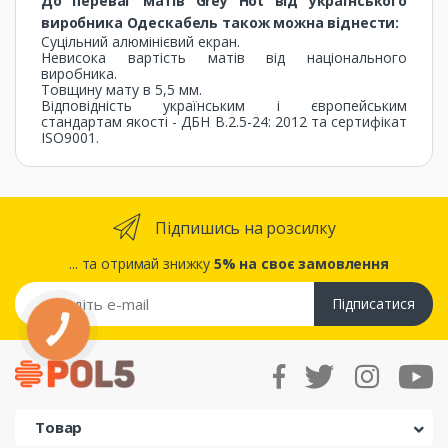
До переваг матів Grey Hot від українського
виробника Одескабель також можна віднести:
Суцільний алюмінієвий екран.
Невисока вартість матів від національного
виробника.
Товщину мату в 5,5 мм.
Відповідність українським і європейським
стандартам якості - ДБН В.2.5-24: 2012 та сертифікат
ISO9001.
Підпишись на розсилку
... та отримай знижку
5% на своє замовлення
Підписатися
КНОПКА
ЗВ'ЯЗКУ
Товар