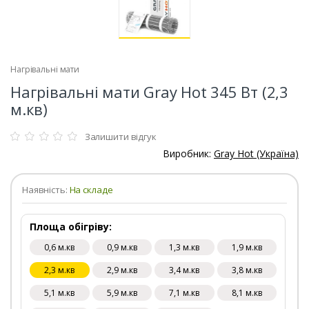
Нагрівальні мати
Нагрівальні мати Gray Hot 345 Вт (2,3
м.кв)
Залишити відгук
Виробник:
Gray Hot (Україна)
Наявність:
На складе
Площа обігріву:
0,6 м.кв
0,9 м.кв
1,3 м.кв
1,9 м.кв
2,3 м.кв
2,9 м.кв
3,4 м.кв
3,8 м.кв
5,1 м.кв
5,9 м.кв
7,1 м.кв
8,1 м.кв