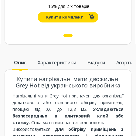
-15% для
2
-х товарів
Купити комплект
1
Опис
Характеристики
Відгуки
Асорти
Купити нагрівальні мати двожильні
Grey Hot від українського виробника
Нагрівальні мати Grey Hot призначені для організації
додаткового або основного обігріву приміщень,
площею від 0,6 до 12,8 м2.
Укладаються
безпосередньо в плитковий клей або
стяжку.
Сітка матів виконана зі скловолокна.
Використовується
для обігріву приміщень з
високими тепловтратами і підвищеною