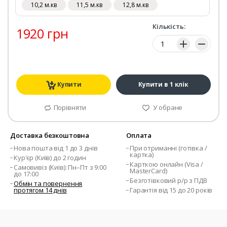
10,2 м.кв
11,5 м.кв
12,8 м.кв
Кількість:
1920 грн
Кількість:
Купити
Купити в 1 клік
Порівняти
У обране
Доставка безкоштовна
Оплата
Нова пошта від 1 до 3 днів
При отриманні (готівка /
картка)
Кур'єр (Київ) до 2 годин
Карткою онлайн (Visa /
Самовивіз (Київ): Пн–Пт з 9:00
MasterCard)
до 17:00
Безготівковий р/р з ПДВ
Обмін та повернення
протягом 14 днів
Гарантія від 15 до 20 років