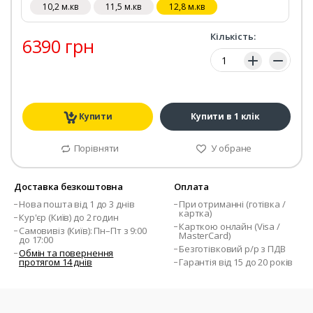
10,2 м.кв
11,5 м.кв
12,8 м.кв
Кількість:
6390 грн
Кількість:
Купити
Купити в 1 клік
Порівняти
У обране
Доставка безкоштовна
Оплата
Нова пошта від 1 до 3 днів
При отриманні (готівка /
картка)
Кур'єр (Київ) до 2 годин
Карткою онлайн (Visa /
Самовивіз (Київ): Пн–Пт з 9:00
MasterCard)
до 17:00
Безготівковий р/р з ПДВ
Обмін та повернення
протягом 14 днів
Гарантія від 15 до 20 років