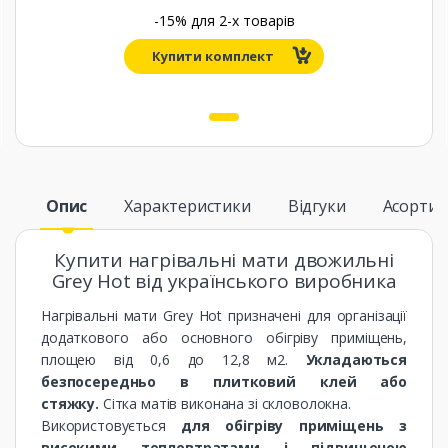
-15% для
2
-х товарів
Купити комплект
1
Опис
Характеристики
Відгуки
Асорти
Купити нагрівальні мати двожильні
Grey Hot від українського виробника
Нагрівальні мати Grey Hot призначені для організації
додаткового або основного обігріву приміщень,
площею від 0,6 до 12,8 м2.
Укладаються
безпосередньо в плитковий клей або
стяжку.
Сітка матів виконана зі скловолокна.
Використовується
для обігріву приміщень з
високими тепловтратами і підвищеною