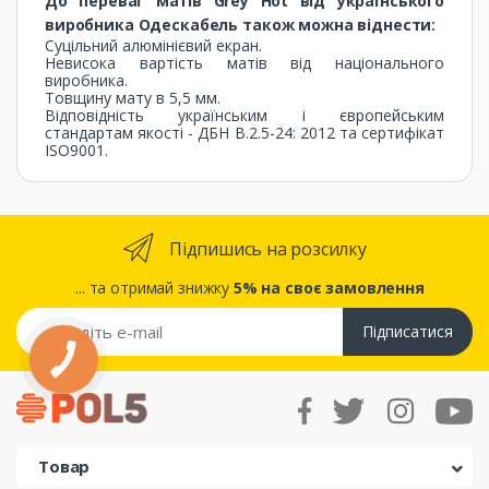
До переваг матів Grey Hot від українського
виробника Одескабель також можна віднести:
Суцільний алюмінієвий екран.
Невисока вартість матів від національного
виробника.
Товщину мату в 5,5 мм.
Відповідність українським і європейським
стандартам якості - ДБН В.2.5-24: 2012 та сертифікат
ISO9001.
Підпишись на розсилку
... та отримай знижку
5% на своє замовлення
Підписатися
КНОПКА
ЗВ'ЯЗКУ
Товар