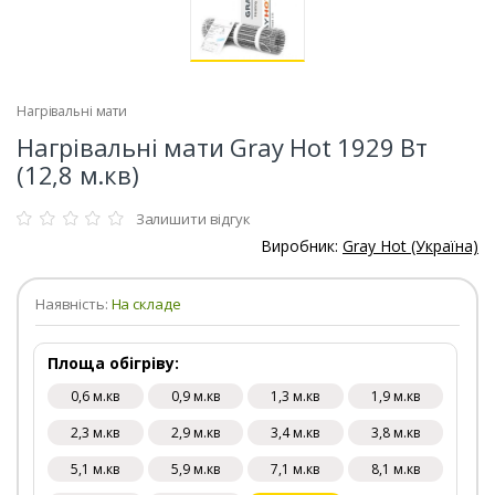
Нагрівальні мати
Нагрівальні мати Gray Hot 1929 Вт
(12,8 м.кв)
Залишити відгук
Виробник:
Gray Hot (Україна)
Наявність:
На складе
Площа обігріву:
0,6 м.кв
0,9 м.кв
1,3 м.кв
1,9 м.кв
2,3 м.кв
2,9 м.кв
3,4 м.кв
3,8 м.кв
5,1 м.кв
5,9 м.кв
7,1 м.кв
8,1 м.кв