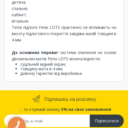
дитяча;
спальня;
кабінет;
вітальня.
Теплі підлоги Fenix ​​LDTS практично не впливають на
висоту підлогового покриття завдяки малій товщині в
4 мм.
До основних переваг
системи опалення на основі
двожильних матів Fenix ​​LDTS можна віднести:
суцільний мідний екран;
товщину мата в 4 мм;
довічну гарантію від виробника.
Підпишись на розсилку
... та отримай знижку
5% на своє замовлення
Підписатися
КНОПКА
ЗВ'ЯЗКУ