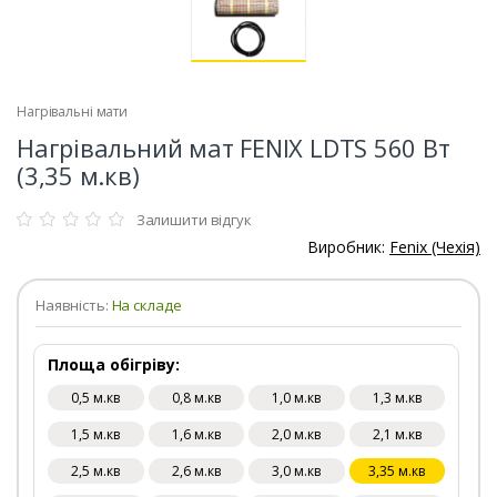
Нагрівальні мати
Нагрівальний мат FENIX LDTS 560 Вт
(3,35 м.кв)
Залишити відгук
Виробник:
Fenix (Чехія)
Наявність:
На складе
Площа обігріву:
0,5 м.кв
0,8 м.кв
1,0 м.кв
1,3 м.кв
1,5 м.кв
1,6 м.кв
2,0 м.кв
2,1 м.кв
2,5 м.кв
2,6 м.кв
3,0 м.кв
3,35 м.кв