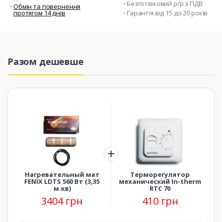
Безготівковий р/р з ПДВ
Обмін та повернення
протягом 14 днів
Гарантія від 15 до 20 років
Разом дешевше
Нагревательный мат
Терморегулятор
FENIX LDTS 560 Вт (3,35
механический In-therm
м.кв)
RTC 70
3404 грн
410 грн