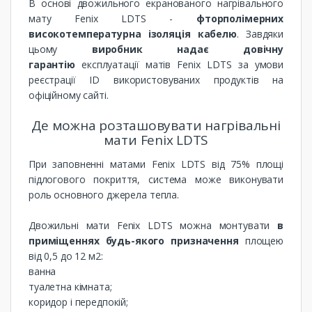
В основі двожильного екранованого нагрівального
мату Fenix ​​LDTS -
фторполімерних
високотемпературна ізоляція кабелю
. Завдяки
цьому
виробник надає довічну
гарантію
експлуатації матів Fenix ​​LDTS за умови
реєстрації ID використовуваних продуктів на
офіційному сайті.
Де можна розташовувати нагрівальні
мати Fenix ​​LDTS
При заповненні матами Fenix ​​LDTS від 75% площі
підлогового покриття, система може виконувати
роль основного джерела тепла.
Двожильні мати Fenix ​​LDTS можна монтувати
в
приміщеннях будь-якого призначення
площею
від 0,5 до 12 м2:
ванна
туалетна кімната;
коридор і передпокій;