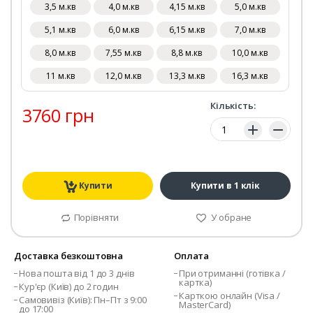
3,5 м.кв
4,0 м.кв
4,15 м.кв
5,0 м.кв
5,1 м.кв
6,0 м.кв
6,15 м.кв
7,0 м.кв
8,0 м.кв
7,55 м.кв
8,8 м.кв
10,0 м.кв
11 м.кв
12,0 м.кв
13,3 м.кв
16,3 м.кв
Кількість:
3760 грн
Кількість:
Купити
Купити в 1 клік
Порівняти
У обране
Доставка безкоштовна
Оплата
Нова пошта від 1 до 3 днів
При отриманні (готівка /
картка)
Кур'єр (Київ) до 2 годин
Карткою онлайн (Visa /
Самовивіз (Київ): Пн–Пт з 9:00
MasterCard)
до 17:00