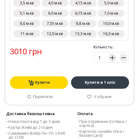
3,5 м.кв
4,0 м.кв
4,15 м.кв
5,0 м.кв
5,1 м.кв
6,0 м.кв
6,15 м.кв
7,0 м.кв
8,0 м.кв
7,55 м.кв
8,8 м.кв
10,0 м.кв
11 м.кв
12,0 м.кв
13,3 м.кв
16,3 м.кв
Кількість:
3010 грн
Кількість:
Купити
Купити в 1 клік
Порівняти
У обране
Доставка безкоштовна
Оплата
Нова пошта від 1 до 3 днів
При отриманні (готівка /
картка)
Кур'єр (Київ) до 2 годин
Карткою онлайн (Visa /
Самовивіз (Київ): Пн–Пт з 9:00
MasterCard)
до 17:00