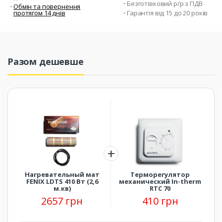
Безготівковий р/р з ПДВ
Обмін та повернення
протягом 14 днів
Гарантія від 15 до 20 років
Разом дешевше
Нагревательный мат
Терморегулятор
FENIX LDTS 410 Вт (2,6
механический In-therm
м.кв)
RTC 70
2657 грн
410 грн