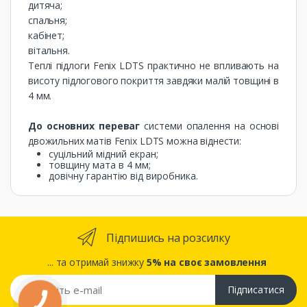
дитяча;
спальня;
кабінет;
вітальня.
Теплі підлоги Fenix ​​LDTS практично не впливають на
висоту підлогового покриття завдяки малій товщині в
4 мм.
До основних переваг
системи опалення на основі
двожильних матів Fenix ​​LDTS можна віднести:
суцільний мідний екран;
товщину мата в 4 мм;
довічну гарантію від виробника.
Підпишись на розсилку
... та отримай знижку
5% на своє замовлення
Підписатися
КНОПКА
ЗВ'ЯЗКУ