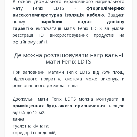
В основі двожильного екранованого нагрівального
мату Fenix ​​LDTS -
фторполімерних
високотемпературна ізоляція кабелю
. Завдяки
цьому
виробник надає довічну
гарантію
експлуатації матів Fenix ​​LDTS за умови
реєстрації ID використовуваних продуктів на
офіційному сайті.
Де можна розташовувати нагрівальні
мати Fenix ​​LDTS
При заповненні матами Fenix ​​LDTS від 75% площі
підлогового покриття, система може виконувати
роль основного джерела тепла.
Двожильні мати Fenix ​​LDTS можна монтувати
в
приміщеннях будь-якого призначення
площею
від 0,5 до 12 м2:
ванна
туалетна кімната;
коридор і передпокій;