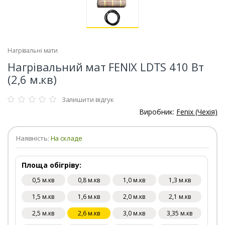
Нагрівальні мати
Нагрівальний мат FENIX LDTS 410 Вт
(2,6 м.кв)
Залишити відгук
Виробник:
Fenix (Чехія)
Наявність:
На складе
Площа обігріву:
0,5 м.кв
0,8 м.кв
1,0 м.кв
1,3 м.кв
1,5 м.кв
1,6 м.кв
2,0 м.кв
2,1 м.кв
2,5 м.кв
2,6 м.кв
3,0 м.кв
3,35 м.кв