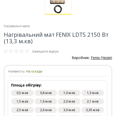
Нагрівальні мати
Нагрівальний мат FENIX LDTS 2150 Вт
(13,3 м.кв)
Залишити відгук
Виробник:
Fenix (Чехія)
Наявність:
На складе
Площа обігріву:
0,5 м.кв
0,8 м.кв
1,0 м.кв
1,3 м.кв
1,5 м.кв
1,6 м.кв
2,0 м.кв
2,1 м.кв
2,5 м.кв
2,6 м.кв
3,0 м.кв
3,35 м.кв