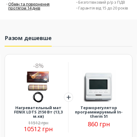
Безготівковий р/р з ПДВ
Обмін та повернення
протягом 14 днів
Гарантія від 15 до 20 років
Разом дешевше
-8%
Нагревательный мат
Терморегулятор
FENIX LDTS 2150 Вт (13,3
программируемый In-
м.кв)
therm 51
11512 грн
860 грн
10512 грн