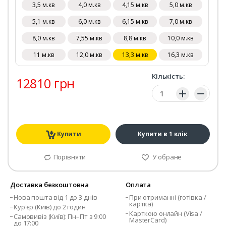
3,5 м.кв
4,0 м.кв
4,15 м.кв
5,0 м.кв
5,1 м.кв
6,0 м.кв
6,15 м.кв
7,0 м.кв
8,0 м.кв
7,55 м.кв
8,8 м.кв
10,0 м.кв
11 м.кв
12,0 м.кв
13,3 м.кв
16,3 м.кв
Кількість:
12810 грн
Кількість:
Купити
Купити в 1 клік
Порівняти
У обране
Доставка безкоштовна
Оплата
Нова пошта від 1 до 3 днів
При отриманні (готівка /
картка)
Кур'єр (Київ) до 2 годин
Карткою онлайн (Visa /
Самовивіз (Київ): Пн–Пт з 9:00
MasterCard)
до 17:00