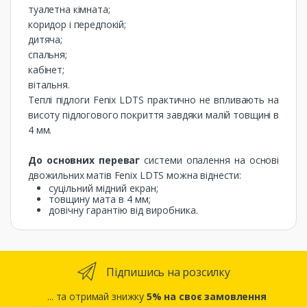
туалетна кімната;
коридор і передпокій;
дитяча;
спальня;
кабінет;
вітальня.
Теплі підлоги Fenix ​​LDTS практично не впливають на
висоту підлогового покриття завдяки малій товщині в
4 мм.
До основних переваг
системи опалення на основі
двожильних матів Fenix ​​LDTS можна віднести:
суцільний мідний екран;
товщину мата в 4 мм;
довічну гарантію від виробника.
Підпишись на розсилку
... та отримай знижку
5% на своє замовлення