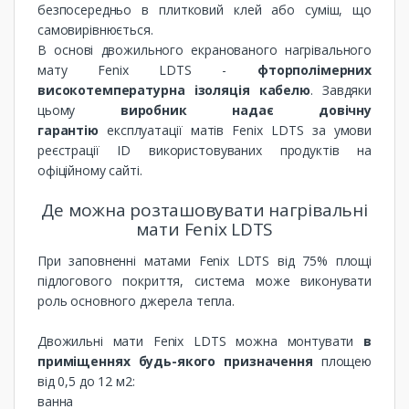
безпосередньо в плитковий клей або суміш, що
самовирівнюється.
В основі двожильного екранованого нагрівального
мату Fenix ​​LDTS -
фторполімерних
високотемпературна ізоляція кабелю
. Завдяки
цьому
виробник надає довічну
гарантію
експлуатації матів Fenix ​​LDTS за умови
реєстрації ID використовуваних продуктів на
офіційному сайті.
Де можна розташовувати нагрівальні
мати Fenix ​​LDTS
При заповненні матами Fenix ​​LDTS від 75% площі
підлогового покриття, система може виконувати
роль основного джерела тепла.
Двожильні мати Fenix ​​LDTS можна монтувати
в
приміщеннях будь-якого призначення
площею
від 0,5 до 12 м2:
ванна