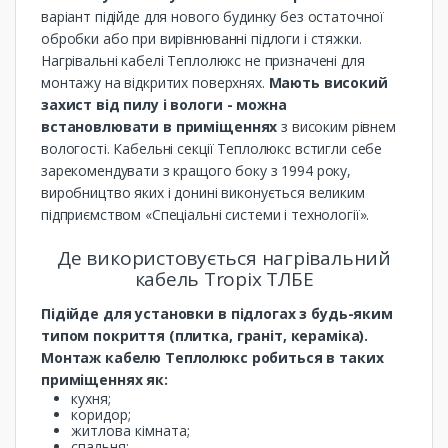
варіант підійде для нового будинку без остаточної
обробки або при вирівнюванні підлоги і стяжки.
Нагрівальні кабелі Теплолюкс не призначені для
монтажу на відкритих поверхнях.
Мають високий
захист від пилу і вологи - можна
встановлювати в приміщеннях
з високим рівнем
вологості. Кабельні секції Теплолюкс встигли себе
зарекомендувати з кращого боку з 1994 року,
виробництво яких і донині виконується великим
підприємством «Спеціальні системи і технології».
Де використовується нагрівальний
кабель Tropix ТЛБЕ
Підійде для установки в підлогах з будь-яким
типом покриття (плитка, граніт, кераміка).
Монтаж кабелю Теплолюкс робиться в таких
приміщеннях як:
кухня;
коридор;
житлова кімната;
спальня;