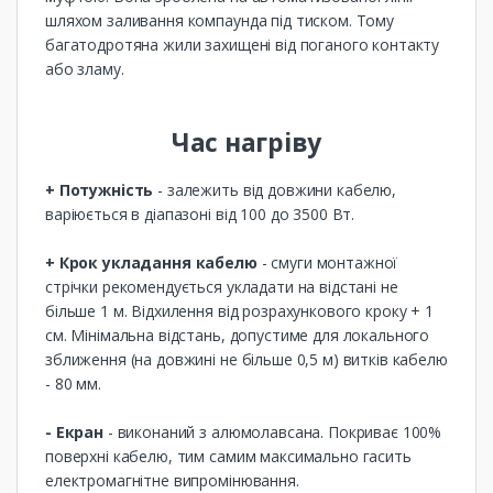
шляхом заливання компаунда під тиском. Тому
багатодротяна жили захищені від поганого контакту
або зламу.
Час нагріву
+ Потужність
- залежить від довжини кабелю,
варіюється в діапазоні від 100 до 3500 Вт.
+ Крок укладання кабелю
- смуги монтажної
стрічки рекомендується укладати на відстані не
більше 1 м. Відхилення від розрахункового кроку + 1
см. Мінімальна відстань, допустиме для локального
зближення (на довжині не більше 0,5 м) витків кабелю
- 80 мм.
- Екран
- виконаний з алюмолавсана. Покриває 100%
поверхні кабелю, тим самим максимально гасить
електромагнітне випромінювання.