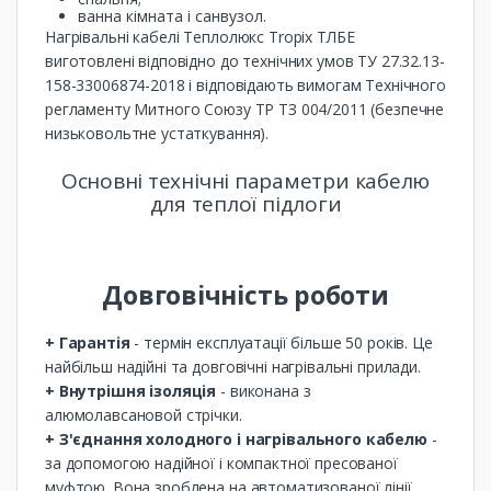
ванна кімната і санвузол.
Нагрівальні кабелі Теплолюкс Tropix ТЛБЕ
виготовлені відповідно до технічних умов ТУ 27.32.13-
158-33006874-2018 і відповідають вимогам Технічного
регламенту Митного Союзу ТР ТЗ 004/2011 (безпечне
низьковольтне устаткування).
Основні технічні параметри кабелю
для теплої підлоги
Довговічність роботи
+ Гарантія
- термін експлуатації більше 50 років. Це
найбільш надійні та довговічні нагрівальні прилади.
+ Внутрішня ізоляція
- виконана з
алюмолавсановой стрічки.
+ З'єднання холодного і нагрівального кабелю
-
за допомогою надійної і компактної пресованої
муфтою. Вона зроблена на автоматизованої лінії