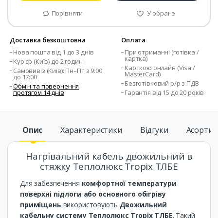
Порівняти
У обране
Доставка безкоштовна
Оплата
Нова пошта від 1 до 3 днів
При отриманні (готівка /
картка)
Кур'єр (Київ) до 2 годин
Карткою онлайн (Visa /
Самовивіз (Київ): Пн–Пт з 9:00
MasterCard)
до 17:00
Безготівковий р/р з ПДВ
Обмін та повернення
протягом 14 днів
Гарантія від 15 до 20 років
Опис
Характеристики
Відгуки
Асорти
Нагрівальний кабель двожильний в
стяжку Теплолюкс Tropix ТЛБЕ
Для забезпечення
комфортної температури
поверхні підлоги або основного обігріву
приміщень
використовують
Двожильний
кабельну систему Теплолюкс Tropix ТЛБЕ
. Такий