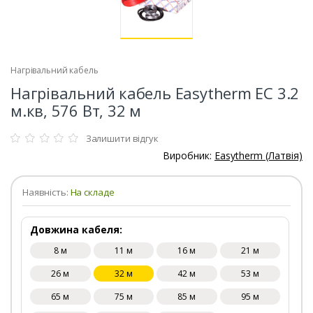
Нагрівальний кабель
Нагрівальний кабель Easytherm EC 3.2
м.кв, 576 Вт, 32 м
Залишити відгук
Виробник:
Easytherm (Латвія)
Наявність:
На складе
Довжина кабеля:
8 м
11 м
16 м
21 м
26 м
32 м
42 м
53 м
65 м
75 м
85 м
95 м