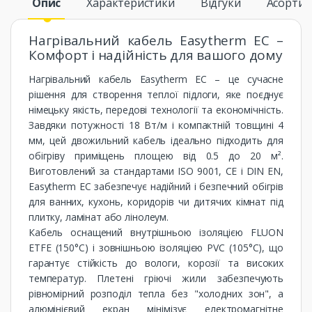
Опис
Характеристики
Відгуки
Асорти
Нагрівальний кабель Easytherm EC –
Комфорт і надійність для вашого дому
Нагрівальний кабель Easytherm EC – це сучасне
рішення для створення теплої підлоги, яке поєднує
німецьку якість, передові технології та економічність.
Завдяки потужності 18 Вт/м і компактній товщині 4
мм, цей двожильний кабель ідеально підходить для
обігріву приміщень площею від 0.5 до 20 м².
Виготовлений за стандартами ISO 9001, CE і DIN EN,
Easytherm EC забезпечує надійний і безпечний обігрів
для ванних, кухонь, коридорів чи дитячих кімнат під
плитку, ламінат або лінолеум.
Кабель оснащений внутрішньою ізоляцією FLUON
ETFE (150°C) і зовнішньою ізоляцією PVC (105°C), що
гарантує стійкість до вологи, корозії та високих
температур. Плетені гріючі жили забезпечують
рівномірний розподіл тепла без "холодних зон", а
алюмінієвий екран мінімізує електромагнітне