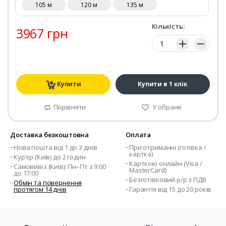
105 м
120 м
135 м
Кількість:
3967 грн
Кількість:
Купити
Купити в 1 клік
Порівняти
У обране
Доставка безкоштовна
Оплата
Нова пошта від 1 до 3 днів
При отриманні (готівка /
картка)
Кур'єр (Київ) до 2 годин
Карткою онлайн (Visa /
Самовивіз (Київ): Пн–Пт з 9:00
MasterCard)
до 17:00
Безготівковий р/р з ПДВ
Обмін та повернення
протягом 14 днів
Гарантія від 15 до 20 років