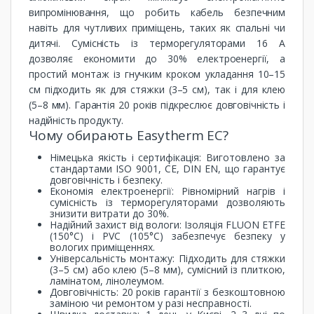
випромінювання, що робить кабель безпечним
навіть для чутливих приміщень, таких як спальні чи
дитячі. Сумісність із терморегуляторами 16 А
дозволяє економити до 30% електроенергії, а
простий монтаж із гнучким кроком укладання 10–15
см підходить як для стяжки (3–5 см), так і для клею
(5–8 мм). Гарантія 20 років підкреслює довговічність і
надійність продукту.
Чому обирають Easytherm EC?
Німецька якість і сертифікація: Виготовлено за
стандартами ISO 9001, CE, DIN EN, що гарантує
довговічність і безпеку.
Економія електроенергії: Рівномірний нагрів і
сумісність із терморегуляторами дозволяють
знизити витрати до 30%.
Надійний захист від вологи: Ізоляція FLUON ETFE
(150°C) і PVC (105°C) забезпечує безпеку у
вологих приміщеннях.
Універсальність монтажу: Підходить для стяжки
(3–5 см) або клею (5–8 мм), сумісний із плиткою,
ламінатом, лінолеумом.
Довговічність: 20 років гарантії з безкоштовною
заміною чи ремонтом у разі несправності.