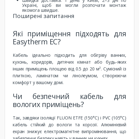
Швидка доставка: 1 день у Києві, 2–3 дні по
Україні, щоб ви могли розпочати монтаж
якомога швидше.
Поширені запитання
Які приміщення підходять для
Easytherm EC?
Кабель ідеально підходить для обігріву ванних,
кухонь, коридорів, дитячих кімнат або будь-яких
інших приміщень площею від 0.5 до 20 м². Сумісний із
плиткою, ламінатом чи лінолеумом, створюючи
комфорт у вашому домі.
Чи безпечний кабель для
вологих приміщень?
Так, завдяки ізоляції FLUON ETFE (150°C) і PVC (105°C)
кабель стійкий до вологи та корозії. Алюмінієвий
екран знижує електромагнітне випромінювання, що
забезпечує безпеку навіть у ванних чи кухнях.