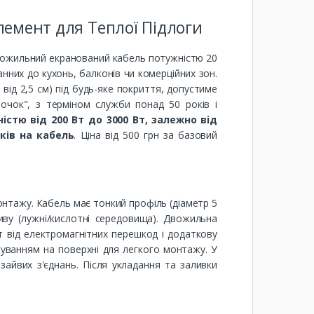
лемент для Теплої Підлоги
вожильний екранований кабель потужністю 20
нних до кухонь, балконів чи комерційних зон.
від 2,5 см) під будь-яке покриття, допустиме
точок", з терміном служби понад 50 років і
істю від 200 Вт до 3000 Вт, залежно від
оків на кабель
. Ціна від 500 грн за базовий
онтажу. Кабель має тонкий профіль (діаметр 5
ву (лужні/кислотні середовища). Двожильна
т від електромагнітних перешкод і додаткову
куванням на поверхні для легкого монтажу. У
йвих з'єднань. Після укладання та заливки