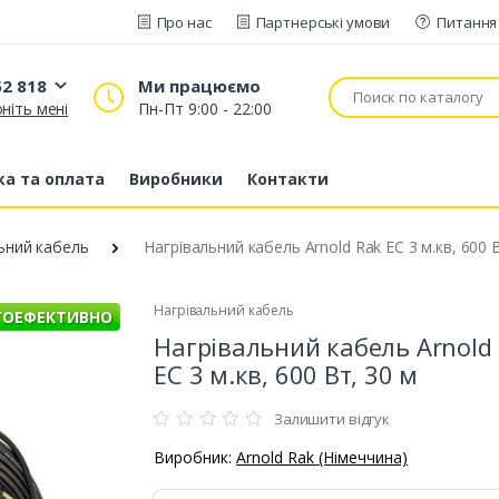
Про нас
Партнерські умови
Питання 
52 818
Ми працюємо
ніть мені
Пн-Пт 9:00 - 22:00
20 52 818
53 43 210
а та оплата
Виробники
Контакти
80 63 881
ьний кабель
Нагрівальний кабель Arnold Rak EC 3 м.кв, 600 
Нагрівальний кабель
ГОЕФЕКТИВНО
Нагрівальний кабель Arnold
EC 3 м.кв, 600 Вт, 30 м
Залишити відгук
Виробник:
Arnold Rak (Німеччина)