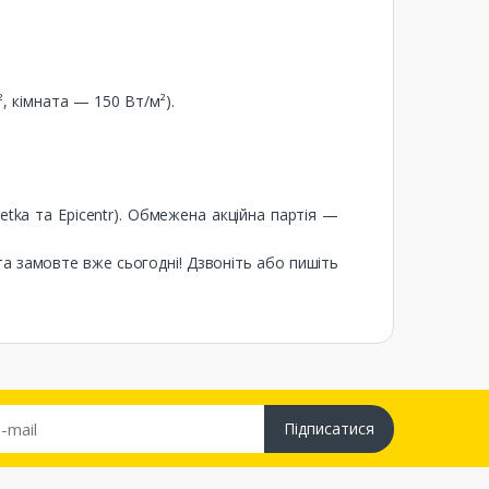
, кімната — 150 Вт/м²).
zetka та Epicentr). Обмежена акційна партія —
та замовте вже сьогодні! Дзвоніть або пишіть
Підписатися