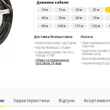
Довжина кабеля:
10 м
15 м
20 м
25 м
40 м
50 м
60 м
70 м
90 м
100 м
115 м
125 м
Доставка безкоштовна
Оплата
Нова пошта від 1 до 3 днів
При отриманні (го
картка)
Кур'єр (Київ) до 2 годин
Карткою онлайн (V
Самовивіз (Київ): Пн–Пт з
MasterCard)
9:00 до 17:00
Безготівковий р/
Обмін та повернення
протягом 14 днів
Гарантія від 15 до
ис
Характеристики
Відгуки
Асортимен