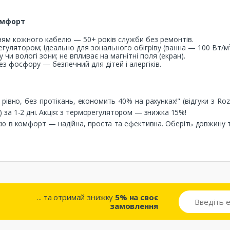
Комфорт
нням кожного кабелю — 50+ років служби без ремонтів.
гулятором; ідеально для зонального обігріву (ванна — 100 Вт/м²
у чи вологі зони; не впливає на магнітні поля (екран).
без фосфору — безпечний для дітей і алергіків.
 рівно, без протікань, економить 40% на рахунках!" (відгуки з Ro
в) за 1-2 дні. Акція: з терморегулятором — знижка 15%!
ією в комфорт — надійна, проста та ефективна. Оберіть довжину 
... та отримай знижку
5% на своє
замовлення