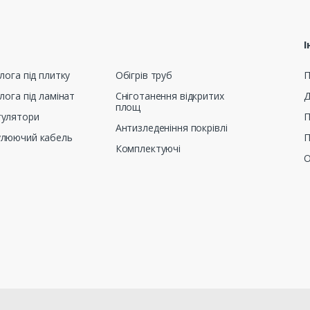
І
лога під плитку
Обігрів труб
П
лога під ламінат
Сніготанення відкритих
Д
площ
гулятори
П
Антизледеніння покрівлі
улюючий кабель
П
Комплектуючі
О