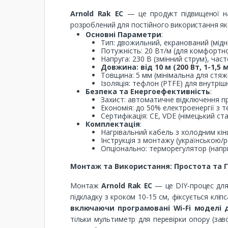
Arnold Rak EC
— це продукт підвищеної над
розроблений для постійного використання як
Основні Параметри
:
Тип: двожильний, екранований (мідн
Потужність: 20 Вт/м (для комфортног
Напруга: 230 В (змінний струм), част
Довжина: від 10 м (200 Вт, 1-1,5 м
Товщина: 5 мм (мінімальна для стяжк
Ізоляція: тефлон (PTFE) для внутрі
Безпека та Енергоефективність
:
Захист: автоматичне відключення при
Економія: до 50% електроенергії з 
Сертифікація: CE, VDE (німецький ст
Комплектація
:
Нагрівальний кабель з холодним кін
Інструкція з монтажу (українською/р
Опціонально: терморегулятор (напри
Монтаж та Використання: Простота та Г
Монтаж
Arnold Rak EC
— це DIY-процес для 
підкладку з кроком 10-15 см, фіксується клі
включаючи програмовані Wi-Fi моделі 
тільки мультиметр для перевірки опору (зав