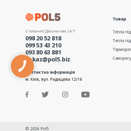
Товар
Є питання? Дзвони нам 24/7!
Тепла під
098 20 52 818
Тепла під
099 53 43 210
Терморе
093 80 63 881
Саморег
zakaz@pol5.biz
Контактна інформація
м. Київ, вул. Радищева 12/16
© 2026 Pol5