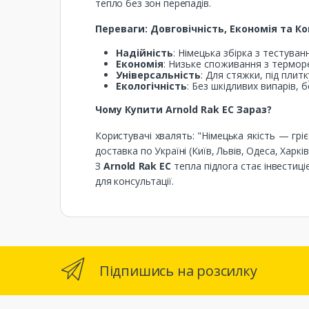
тепло без зон перепадів.
Переваги: Довговічність, Економія та 
Надійність
: Німецька збірка з тестува
Економія
: Низьке споживання з терморе
Універсальність
: Для стяжки, під плитк
Екологічність
: Без шкідливих випарів, 
Чому Купити Arnold Rak EC Зараз?
Користувачі хвалять: "Німецька якість — гріє
доставка по Україні (Київ, Львів, Одеса, Харкі
З
Arnold Rak EC
тепла підлога стає інвестиц
для консультації.
Підпишись на розсилку