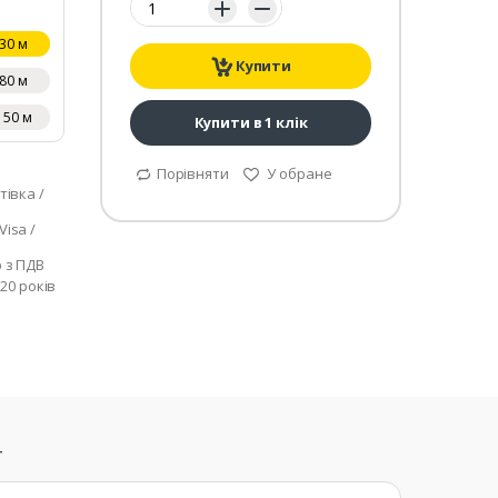
30 м
Купити
80 м
150 м
Купити в 1 клік
Порівняти
У обране
тівка /
isa /
р з ПДВ
 20 років
т