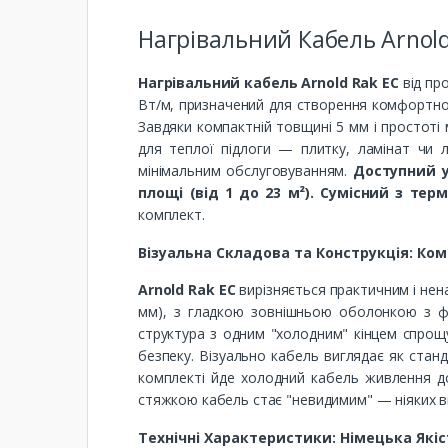
Нагрівальний Кабель Arnold
Нагрівальний кабель Arnold Rak EC
від пр
Вт/м, призначений для створення комфортної 
Завдяки компактній товщині 5 мм і простоті 
для теплої підлоги — плитку, ламінат чи л
мінімальним обслуговуванням.
Доступний у
площі (від 1 до 23 м²). Сумісний з тер
комплект.
Візуальна Складова та Конструкція: Ком
Arnold Rak EC
вирізняється практичним і нена
мм), з гладкою зовнішньою оболонкою з фт
структура з одним "холодним" кінцем спрощу
безпеку. Візуально кабель виглядає як стан
комплекті йде холодний кабель живлення д
стяжкою кабель стає "невидимим" — ніяких вис
Технічні Характеристики: Німецька Якіс