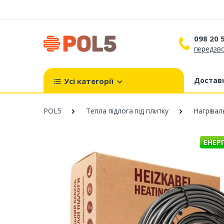
098 20 
передзво
098 
099 
Доставк
Усі категорії
093 
POL5
Тепла підлога під плитку
Нагрівал
ЕНЕР