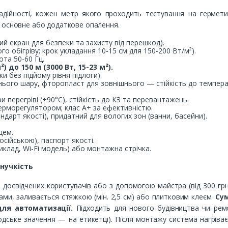
ійності, кожен метр якого проходить тестування на герметичн
 основне або додаткове опалення.
ий екран для безпеки та захисту від перешкод).
о обігріву; крок укладання 10-15 см для 150-200 Вт/м²).
ота 50-60 Гц.
²) до 150 м (3000 Вт, 15-23 м²).
и без підйому рівня підлоги).
шнього шару, фторопласт для зовнішнього — стійкість до темпера
 перегріві (+90°C), стійкість до КЗ та перевантажень.
терморегулятором; клас A+ за ефективністю.
андарт якості), придатний для вологих зон (ванни, басейни).
цем.
осійською), паспорт якості.
клад, Wi-Fi модель) або монтажна стрічка.
нучкість
досвідчених користувачів або з допомогою майстра (від 300 грн)
псами, заливається стяжкою (мін. 2,5 см) або плитковим клеєм.
Сум
для автоматизації.
Підходить для нового будівництва чи ремо
одське значення — на етикетці). Після монтажу система нагріває