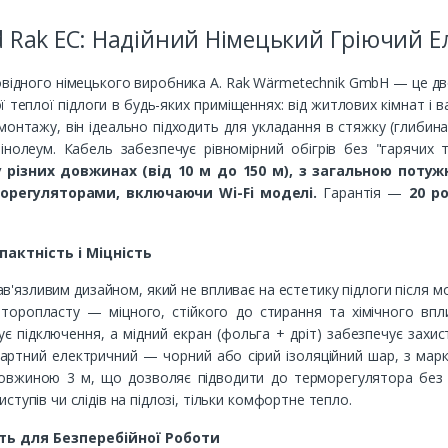
 Rak EC: Надійний Німецький Гріючий Е
овідного німецького виробника A. Rak Wärmetechnik GmbH — це д
теплої підлоги в будь-яких приміщеннях: від житлових кімнат і ва
монтажу, він ідеально підходить для укладання в стяжку (глибина 
інолеум. Кабель забезпечує рівномірний обігрів без "гарячих 
 різних довжинах (від 10 м до 150 м), з загальною потужн
морегуляторами, включаючи Wi-Fi моделі.
Гарантія —
20 р
пактність і Міцність
в'язливим дизайном, який не впливає на естетику підлоги після м
оропласту — міцного, стійкого до стирання та хімічного впли
є підключення, а мідний екран (фольга + дріт) забезпечує захис
дартний електричний — чорний або сірий ізоляційний шар, з мар
овжиною 3 м, що дозволяє підводити до терморегулятора без за
тупів чи слідів на підлозі, тільки комфортне тепло.
ть для Безперебійної Роботи