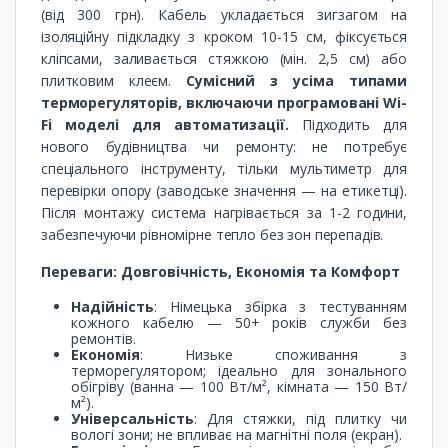
(від 300 грн). Кабель укладається зигзагом на
ізоляційну підкладку з кроком 10-15 см, фіксується
кліпсами, заливається стяжкою (мін. 2,5 см) або
плитковим клеєм.
Сумісний з усіма типами
терморегуляторів, включаючи програмовані Wi-
Fi моделі для автоматизації.
Підходить для
нового будівництва чи ремонту: не потребує
спеціального інструменту, тільки мультиметр для
перевірки опору (заводське значення — на етикетці).
Після монтажу система нагрівається за 1-2 години,
забезпечуючи рівномірне тепло без зон перепадів.
Переваги: Довговічність, Економія та Комфорт
Надійність
: Німецька збірка з тестуванням
кожного кабелю — 50+ років служби без
ремонтів.
Економія
: Низьке споживання з
терморегулятором; ідеально для зонального
обігріву (ванна — 100 Вт/м², кімната — 150 Вт/
м²).
Універсальність
: Для стяжки, під плитку чи
вологі зони; не впливає на магнітні поля (екран).