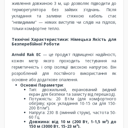
живлення довжиною 3 м, що дозволяє підводити до
терморегулятора без зайвих з'єднань. Після
укладання та заливки стяжкою кабель стає
"невидимим" — ніяких виступів чи слідів на підлозі,
тільки комфортне тепло.
Технічні Характеристики: Німецька Якість для
Безперебійної Роботи
Arnold Rak EC
— це продукт підвищеної надійності,
кожен метр якого проходить тестування на
герметичність і опір ізоляції високою напругою. Він
розроблений для постійного використання як
основне або додаткове опалення.
Основні Параметри
:
Тип: двожильний, екранований (мідний
екран для безпеки та захисту від перешкод).
Потужність: 20 Вт/м (для комфортного
обігріву; крок укладання 10-15 см для 150-
200 Вт/м²).
Напруга: 230 В (змінний струм), частота 50-
60 Гц.
Довжина: від 10 м (200 Вт, 1-1,5 м²) до
150 м (3000 Вт, 15-23 м²).