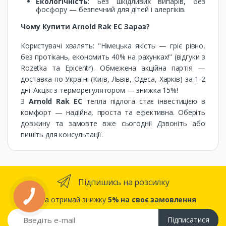
Екологічність
: Без шкідливих випарів, без
фосфору — безпечний для дітей і алергіків.
Чому Купити Arnold Rak EC Зараз?
Користувачі хвалять: "Німецька якість — гріє рівно,
без протікань, економить 40% на рахунках!" (відгуки з
Rozetka та Epicentr). Обмежена акційна партія —
доставка по Україні (Київ, Львів, Одеса, Харків) за 1-2
дні. Акція: з терморегулятором — знижка 15%!
З
Arnold Rak EC
тепла підлога стає інвестицією в
комфорт — надійна, проста та ефективна. Оберіть
довжину та замовте вже сьогодні! Дзвоніть або
пишіть для консультації.
Підпишись на розсилку
... та отримай знижку
5% на своє замовлення
Підписатися