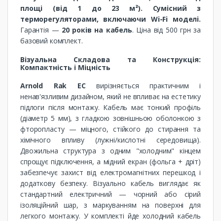
площі (від 1 до 23 м²). Сумісний з
терморегуляторами, включаючи Wi-Fi моделі.
Гарантія —
20 років на кабель
. Ціна від 500 грн за
базовий комплект.
Візуальна Складова та Конструкція:
Компактність і Міцність
Arnold Rak EC
вирізняється практичним і
ненав'язливим дизайном, який не впливає на естетику
підлоги після монтажу. Кабель має тонкий профіль
(діаметр 5 мм), з гладкою зовнішньою оболонкою з
фторопласту — міцного, стійкого до стирання та
хімічного впливу (лужні/кислотні середовища).
Двожильна структура з одним "холодним" кінцем
спрощує підключення, а мідний екран (фольга + дріт)
забезпечує захист від електромагнітних перешкод і
додаткову безпеку. Візуально кабель виглядає як
стандартний електричний — чорний або сірий
ізоляційний шар, з маркуванням на поверхні для
легкого монтажу. У комплекті йде холодний кабель