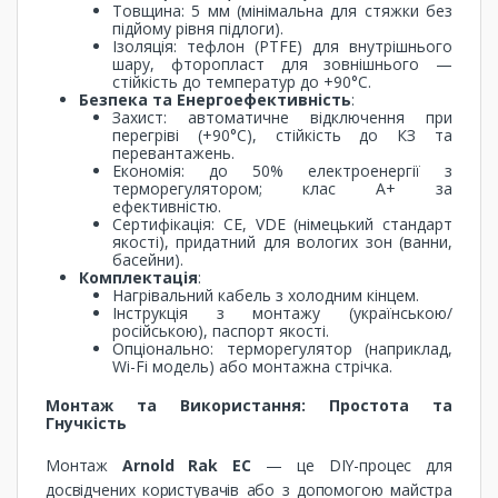
Товщина: 5 мм (мінімальна для стяжки без
підйому рівня підлоги).
Ізоляція: тефлон (PTFE) для внутрішнього
шару, фторопласт для зовнішнього —
стійкість до температур до +90°C.
Безпека та Енергоефективність
:
Захист: автоматичне відключення при
перегріві (+90°C), стійкість до КЗ та
перевантажень.
Економія: до 50% електроенергії з
терморегулятором; клас A+ за
ефективністю.
Сертифікація: CE, VDE (німецький стандарт
якості), придатний для вологих зон (ванни,
басейни).
Комплектація
:
Нагрівальний кабель з холодним кінцем.
Інструкція з монтажу (українською/
російською), паспорт якості.
Опціонально: терморегулятор (наприклад,
Wi-Fi модель) або монтажна стрічка.
Монтаж та Використання: Простота та
Гнучкість
Монтаж
Arnold Rak EC
— це DIY-процес для
досвідчених користувачів або з допомогою майстра