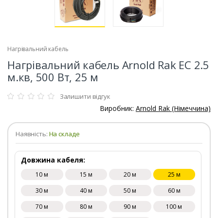
Нагрівальний кабель
Нагрівальний кабель Arnold Rak EC 2.5
м.кв, 500 Вт, 25 м
Залишити відгук
Виробник:
Arnold Rak (Німеччина)
Наявність:
На складе
Довжина кабеля:
10 м
15 м
20 м
25 м
30 м
40 м
50 м
60 м
70 м
80 м
90 м
100 м