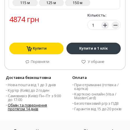
115 м
125 м
150 м
Кількість:
4874 грн
Кількість:
Купити
Купити в 1 клік
Порівняти
У обране
Доставка безкоштовна
Оплата
Нова пошта від 1 до 3 днів
При отриманні (готівка /
картка)
Кур'єр (Київ) до 2 годин
Карткою онлайн (Visa /
Самовивіз (Київ): Пн–Пт з 9:00
MasterCard)
до 17:00
Безготівковий р/р з ПДВ
Обмін та повернення
протягом 14 днів
Гарантія від 15 до 20 років