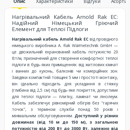
Опис
Характеристики
Відгуки
Асорти
Нагрівальний Кабель Arnold Rak EC:
Надійний Німецький Гріючий
Елемент для Теплої Підлоги
Нагрівальний кабель Arnold Rak EC
від провідного
німецького виробника A. Rak Wärmetechnik GmbH —
це двожильний екранований кабель потужністю 20
Вт/м, призначений для створення комфортної теплої
підлоги в будь-яких приміщеннях: від житлових кімнат
і ванних до кухонь, балконів чи комерційних зон.
Завдяки компактній товщині 5 мм і простоті монтажу,
він ідеально підходить для укладання в стяжку
(глибина від 2,5 см) під будь-яке покриття, допустиме
для теплої підлоги — плитку, ламінат чи лінолеум.
Кабель забезпечує рівномірний обігрів без "гарячих
точок", з терміном служби понад 50 років і
мінімальним обслуговуванням.
Доступний у різних
довжинах (від 10 м до 150 м), з загальною
потужністю від 200 Вт до 3000 Вт, залежно від