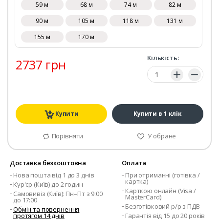
59 м
68 м
74 м
82 м
90 м
105 м
118 м
131 м
155 м
170 м
Кількість:
2737 грн
Кількість:
Купити
Купити в 1 клік
Порівняти
У обране
Доставка безкоштовна
Оплата
Нова пошта від 1 до 3 днів
При отриманні (готівка /
картка)
Кур'єр (Київ) до 2 годин
Карткою онлайн (Visa /
Самовивіз (Київ): Пн–Пт з 9:00
MasterCard)
до 17:00
Безготівковий р/р з ПДВ
Обмін та повернення
протягом 14 днів
Гарантія від 15 до 20 років