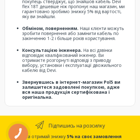
покупець стверджує, що знайшов кабель Devi
flex 18T дешевше ніж пропонує наш магазин, ми
гарантовано зробимо знижку 5% від вартості,
яку ви знайшли.
Обміном, поверненням.
Наші клієнти можуть
зробити повернення або замінити кабель по
закінченню 1-2 і більше років користування.
Консультацією інженера.
На всі дзвінки
відповідає кваліфікований інженер. Ви
отримаєте розгорнуті відповіді з приводу
вибору, установки і експлуатації двожильного
кабелю від Devi.
Звернувшись в інтернет-магазин Pol5 ви
залишитеся задоволені покупкою, адже
вся наша продукція сертифікована і
оригінальна.
Підпишись на розсилку
... та отримай знижку
5% на своє замовлення