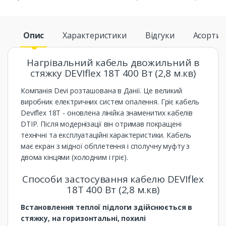
Опис
Характеристики
Відгуки
Асорти
Нагрівальний кабель двожильний в
стяжку DEVIflex 18T 400 Вт (2,8 м.кв)
Компанія Devi розташована в Данії. Це великий
виробник електричних систем опалення. Гріє кабель
Deviflex 18T - оновлена ​​лінійка знаменитих кабелів
DTIP. Після модернізації він отримав покращені
технічні та експлуатаційні характеристики. Кабель
має екран з мідної обплетення і сполучну муфту з
двома кінцями (холодним і гріє).
Способи застосування кабелю DEVIflex
18T 400 Вт (2,8 м.кв)
Встановлення теплої підлоги здійснюється в
стяжку, на горизонтальні, похилі