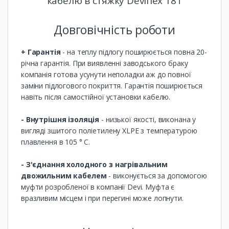
кабелю в стяжку Deviflex 18T
Довговічність роботи
+ Гарантія
- на теплу підлогу поширюється повна 20-
річна гарантія. При виявленні заводського браку
компанія готова усунути неполадки аж до повної
заміни підлогового покриття. Гарантія поширюється
навіть після самостійної установки кабелю.
- Внутрішня ізоляція
- низької якості, виконана у
вигляді зшитого поліетилену XLPE з температурою
плавлення в 105 ° C.
- З'єднання холодного з нагрівальним
двожильним кабелем
- виконується за допомогою
муфти розробленої в компанії Devi. Муфта є
вразливим місцем і при перегині може лопнути.