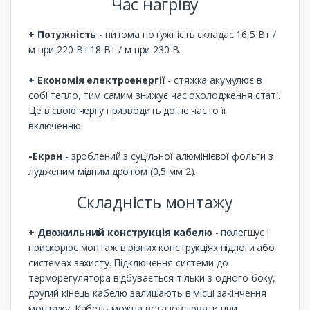
Час нагріву
+ Потужність
- питома потужність складає 16,5 Вт /
м при 220 В і 18 Вт / м при 230 В.
+ Економія електроенергії
- стяжка акумулює в
собі тепло, тим самим знижує час охолодження статі.
Це в свою чергу призводить до не часто її
включенню.
-Екран
- зроблений з суцільної алюмінієвої фольги з
лудженим мідним дротом (0,5 мм 2).
Складність монтажу
+ Двожильний конструкція кабелю
- полегшує і
прискорює монтаж в різних конструкціях підлоги або
системах захисту. Підключення системи до
терморегулятора відбувається тільки з одного боку,
другий кінець кабелю залишають в місці закінчення
монтажу. Кабель можна встановлювати при