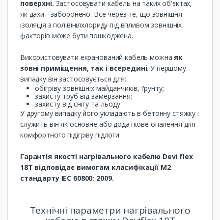
поверхні.
Застосовувати кабель на таких об'єктах,
як дахи - заборонено. Все через те, що зовнішня
ізоляція з полівінілхлориду під впливом зовнішніх
факторів може бути пошкоджена.
Використовувати екранований кабель можна
як
зовні приміщення, так і всередині
. У першому
випадку він застосовується для:
обігріву зовнішніх майданчиків, ґрунту;
захисту труб від замерзання;
захисту від снігу та льоду.
У другому випадку його укладають в бетонну стяжку і
служить він як основне або додаткове опалення для
комфортного підігріву підлоги.
Гарантія якості нагрівального кабелю Devi flex
18T відповідає вимогам класифікації M2
стандарту IEC 60800: 2009.
Технічні параметри нагрівального