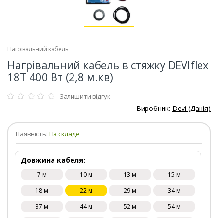
Нагрівальний кабель
Нагрівальний кабель в стяжку DEVIflex
18T 400 Вт (2,8 м.кв)
Залишити відгук
Виробник:
Devi (Данія)
Наявність:
На складе
Довжина кабеля:
7 м
10 м
13 м
15 м
18 м
22 м
29 м
34 м
37 м
44 м
52 м
54 м